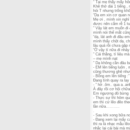
” Tại mẹ thấy mấy hô
Khẽ thở dài 1 tiếng ,
hỏi T nhưng trống khô
“Dạ em xin cơ quan ng
Mẹ ơi , mình xin nghỉ
được nên cắm rễ 1 t
” Vậy lát em muốn đi 
mình nói thế mắt cũng
“dạ, lát anh đi đâu em
mình thấy chột dạ, c
lâu quá rồi chưa gặp 
“Ở vậy tí nữa đi nhả
” Cái thằng, tí liệu 
– mẹ mình nạt
” Dạ không cần đâu bá
- EM lên tiếng luôn ,
cũng thương ghê nhưn
- Bỗng em lên tiếng :
Đang tính quay ra lạy 
- ” hờ..ôm.. qua a..
À đây rồi cơ hội chữa
Em ngượng đỏ bừng mặ
- Thực sự thì hôm qu
em thì cứ lẽo đẽo the
lần nữa………..
.
- Sau khi xong bữa no
- Đang xem lại mấy cá
thì ra là nhạc mẫu lẽo
nhắc lại cái bài mà mấ