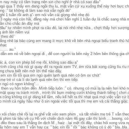
m nay mày có tâm trạng nên xin cho nghỉ ở nhà có sao đâu”
 ngó qua T thấy em đang ngồi thu lu, mặt vẫn cứ xụ xuống thế này hơi bực c
ng :” lát không đi làm sao mà vẫn ngồi đó”
hỉ 1 tuần rồi anh ạ”- em nói vẫn cái giọng nhỏ nhẹ đó
 3 ngày mà còn hãi, đằng này má chơi hẳn nghỉ 1 tuần dự là chắc sang nhà m
uần cho chắc ăn đây mà
đâu” tự nhiên mình phọt ra câu đó, lại nói nhỏ nhẹ nữa , chợt thấy hơi sượn
 ánh lên niềm vui
 theo đó”
hẳng nhẽ lại bảo cùng em mang ít mực khô về bên nhà ngoại biếu tranh thủ h
nhạc
y……. au.”
mà dẫn em nó về bên ngoại đi , để con người ta bên này 2 hôm bên thông gia c
c à, con xin phép bố mẹ rồi, không sao đâu ạ”
 mình cũng chả nói gì quay đít ra ngoài xem TV, ẻm rửa bát xong cũng líu ríu r
g chưa biết nên mở lời thế nào đây.
” em xin lỗi tối qua em ngủ quên lạnh quá nên có ôm ox chút”
mẹ trẻ vì cái lí do lạnh quá nên ôm thì em tiếp.
anh ngủ có ngon không”…
 thẹn vụ hôn trộm đến .Mình tiếp luôn :” có. nhưng có mùi lạ lạ nên hơi khó n
t quay ra tránh mình , mình thì bụm miệng cười không thành tiếng ( chơi đ
a cũng không có gì đáng kể lắm, nếu kể hết ra thì nhạt quá mọi việc vẫn cứ 
o mình cả ngày hầu như ô sin ngoài việc tối qua thì mẹ em và cái thẳng giặc
 xôi chán chè rồi lại ra ghế vắt vẻo xem phim , và tất nhiên mẹ trẻ T vẫn the
i phim tài liệu về cụ Hồ với chiến dịch năm 46 gay cấn thì bính ….boong, c
 đẽo theo sau là thằng ôn dịch M , haiz ..lại mệt rồi đây, chào hỏi xong vừa n
y hôm nay em T vẫn hay ca: ” bác xin lỗi ” rồi ” bác không có ý đó ” bla..bla.