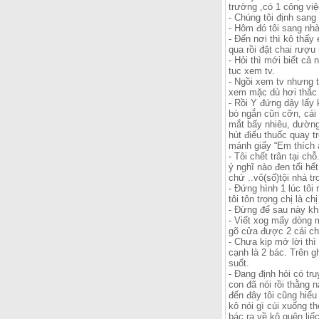
trường ,có 1 công vi
- Chúng tôi định san
- Hôm đó tôi sang nh
- Đến nơi thì kô thấy
qua rồi đặt chai rượ
- Hỏi thì mới biết cả
tục xem tv.
- Ngồi xem tv nhưng t
xem mặc dù hơi thắc m
- Rồi Y đứng dậy lấy 
bò ngắn cũn cỡn, cái 
mắt bấy nhiêu, dường 
hút điếu thuốc quay t
mảnh giấy “Em thích 
- Tôi chết trân tại c
ý nghĩ nào đen tối hết
chứ ..vô(số)tội nhá t
- Đứng hình 1 lúc tôi 
tôi tôn trọng chị là c
- Đừng để sau này khi 
- Viết xog mấy dòng m
gõ cửa được 2 cái chị
- Chưa kịp mở lời thì
cạnh là 2 bác. Trên g
suốt.
- Đang định hỏi có tru
con đã nói rồi thằng n
đến đây tôi cũng hiểu
kô nói gì cúi xuống th
bác ra về kô quên liế