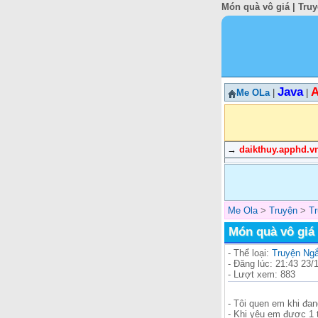
Món quà vô giá | Tru
Java
A
Me OLa
|
|
→
daikthuy.apphd.v
Me Ola
>
Truyện
>
T
Món quà vô giá
- Thể loại:
Truyện Ng
- Đăng lúc: 21:43 23/
- Lượt xem: 883
- Tôi quen em khi đa
- Khi yêu em được 1 t