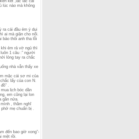
ken két ,lắc lắc cái
gủ lúc nào mà không
 ra cái đầu ẻm ý dụi
ì ai mà giận cho nổi.
bảo thôi anh tha lỗi
khi ẻm rả vờ ngủ thì
 luôn 1 câu :” người
ới lỏng tay ra chắc
xuống nhà vẫn thấy xe
 em mặc cái sơ mi của
 chắc lấy của con N.
đồ” .
 mua lịch bóc dần
ng, em cũng lại lon
ra gần nửa.
n mình , thầm nghĩ
t phở mẹ chuẩn bị .
làm đến bao giờ xong”-
i mệt rồi.