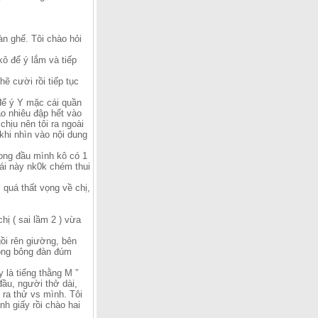
àn ghế. Tôi chào hỏi
kô để ý lắm và tiếp
ẽ cười rồi tiếp tục
 để ý Y mặc cái quần
ao nhiêu đập hết vào
hịu nên tôi ra ngoài
khi nhìn vào nội dung
rong đầu mình kô có 1
 cái này nk0k chém thui
i quá thất vọng về chị,
hị ( sai lầm 2 ) vừa
gồi rên giường, bên
lông bông đàn đúm
y là tiếng thằng M ”
đầu, người thở dài,
 ra thử vs mình. Tôi
nh giấy rồi chào hai