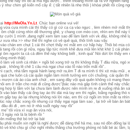
 lòng thế này thì bố ai mà ngủ được.. thỉnh thoảng mình lại rả vờ nghiến răng 
 như chim gõ kiến mổ cây ế: ( tất nhiên là nhẹ thôi ) khóai phết rồi cũng n
tại
http://MeOla.Yn.Lt
. Chúc bạn online vui vẻ!
g vừa cựa mình cái thì thấy có gì cứ cạ cạ vào ngực , lèm nhèm mở mắt thỳ
 ôm chặt cứng nhìn dễ thương ghê, y chang con mèo con, nhìn em thế này th
ự cười 1 mình ,đang nghĩ xem làm sao để làm lành với vk đây, không nhẽ lại 
hư xưa nha >> như thế thì nghe có vẻ quê quá, thôi tính sau vậy.
vào chán em chụt 1 cái thì chợt thấy mí mắt em cứ hấp háy .Thôi bỏ mịa có 
ả tang rồi còn gì nữa, ngay lập tức mình khẽ đưa mũi lên khịt khịt 1 cái phán
ôm người ta cả cả đêm thế này không biết , kinh quá” Nói dứt lời thấy em n
hông minh thật)
ô làm vệ sinh cá nhân + ngồi bô xong trở ra thì không thấy T đâu nữa, ngó 
uái , không lẽ chê 1 câu mà ngại chui vào lỗ nào trốn mất rồi”..
hì cạch, nhà tắm ngoài hành lang mở ra,ẻm T đi ra mình tí thì xịt máu mũi ,
ài quá che luôn cả cái quần ngắn làm mình tưởng em cởi chuồng, cái quần thì
Em mượn cái áo của anh chút , em sang đây vội quá quên không có mang theo 
Thôi em ở trần cho mát đi cũng được”(bác nào mà gặp tình cảnh thế này chắc
ng hợp lý lắm với lại chưa làm lành được nên mình im re đi xuống nhà ăn sá
ồi vào bàn thấy cái ống tay áo thì dài mà tay em thì ngắn, loằng ngoằng thò 
m gấp tay áo lại nhưng không nói lời nào, em thì cứ ngồi im tròn mắt ra nhì
úc này chắc xong rồi nhưng cứ thấy ngại ngại làm sao , lại trở về bàn ăn bá
i đâu đó đi , em nó ở nhà suốt ngày nay rồi”
à mẹ” tôi vừa xì xụp ăn vừa nói,
3 ngày nói là bị bệnh rồi ”
n miếng thịt bò trở lại bát
âu phải muốn xin nghỉ là nghỉ được dễ dàng thế hả mẹ, sau nó dồn đống lại 
 tỏ vẻ khó chịu gì chứ nghỉ nhiều thằng cha trưởng phòng nó bắt bẻ ác lắm, lạ