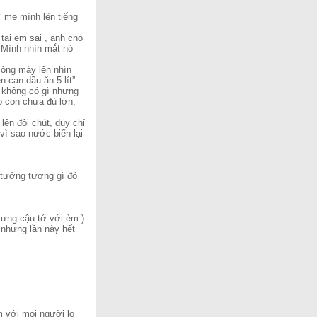
” mẹ mình lên tiếng
ại em sai , anh cho
. Mình nhìn mắt nó
 lông mày lên nhìn
 can dầu ăn 5 lít”.
à không có gì nhưng
ho con chưa đủ lớn,
ên đôi chút, duy chỉ
vì sao nước biển lại
i tưởng tượng gì đó
xưng cậu tớ với ẻm ).
 nhưng lần này hết
m với mọi người lo