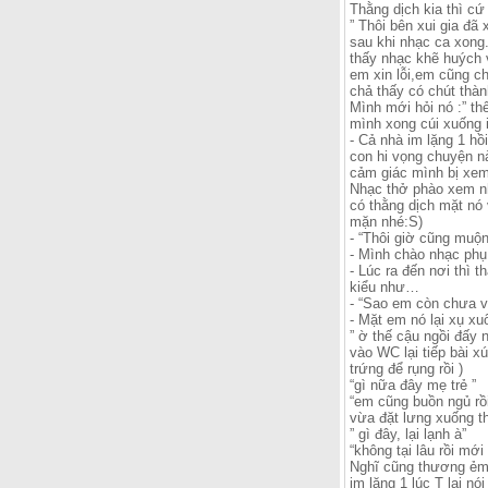
Thằng dịch kia thì c
” Thôi bên xui gia đã
sau khi nhạc ca xong
thấy nhạc khẽ huých 
em xin lỗi,em cũng ch
chả thấy có chút thàn
Mình mới hỏi nó :” th
mình xong cúi xuống i
- Cả nhà im lặng 1 hồ
con hi vọng chuyện nà
cảm giác mình bị xem
Nhạc thở phào xem như
có thằng dịch mặt nó
mặn nhé:S)
- “Thôi giờ cũng muộn 
- Mình chào nhạc phụ 
- Lúc ra đến nơi thì 
kiểu như…
- “Sao em còn chưa về
- Mặt em nó lại xụ x
” ờ thế cậu ngồi đấy 
vào WC lại tiếp bài x
trứng để rụng rồi )
“gì nữa đây mẹ trẻ ”
“em cũng buồn ngủ rồi 
vừa đặt lưng xuống t
” gì đây, lại lạnh à”
“không tại lâu rồi mớ
Nghĩ cũng thương ẻm 
im lặng 1 lúc T lại n