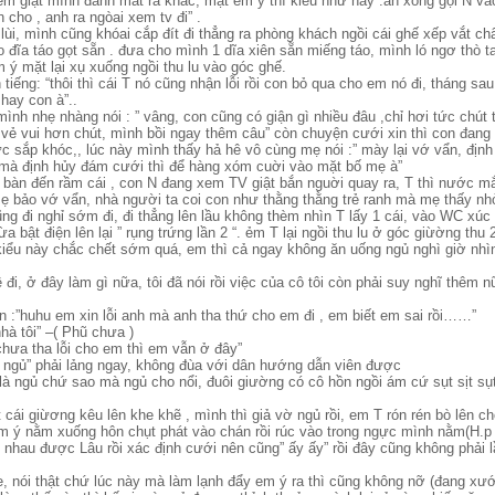
m giật mình đánh mắt ra khác, mặt em ý thì kiểu như này .ăn xong gọi N vào
cho , anh ra ngòai xem tv đi” .
lùi, mình cũng khóai cắp đít đi thẳng ra phòng khách ngồi cái ghế xếp vắt c
o đĩa táo gọt sẵn . đưa cho mình 1 dĩa xiên sẵn miếng táo, mình ló ngơ thò 
 ý mặt lại xụ xuống ngồi thu lu vào góc ghế.
tiếng: “thôi thì cái T nó cũng nhận lỗi rồi con bỏ qua cho em nó đi, tháng sau
hay con à”..
ình nhẹ nhàng nói : ” vâng, con cũng có giận gì nhiều đâu ,chỉ hơi tức chút 
 vẻ vui hơn chút, mình bồi ngay thêm câu” còn chuyện cưới xin thì con đang 
rực sắp khóc,, lúc này mình thấy hả hê vô cùng mẹ nói :” mày lại vớ vẩn, định 
mà định hủy đám cưới thì để hàng xóm cuời vào mặt bố mẹ à”
bàn đến rầm cái , con N đang xem TV giật bắn nguời quay ra, T thì nước mắt 
 bảo vớ vẩn, nhà người ta coi con như thằng thằng trẻ ranh mà mẹ thấy nhỏ
cũng đi nghỉ sớm đi, đi thẳng lên lầu không thèm nhìn T lấy 1 cái, vào WC xú
ừa bật điện lên lại ” rụng trứng lần 2 “. ẻm T lại ngồi thu lu ở góc giừờng thu
( kiểu này chắc chết sớm quá, em thì cả ngay không ăn uống ngủ nghì giờ nh
 đi, ở đây làm gì nữa, tôi đã nói rồi việc của cô tôi còn phải suy nghĩ thêm 
n :”huhu em xin lỗi anh mà anh tha thứ cho em đi , em biết em sai rồi……”
hà tôi” –( Phũ chưa )
chưa tha lỗi cho em thì em vẫn ở đây”
đi ngủ” phải lảng ngay, không đùa với dân hướng dẫn viên được
 là ngủ chứ sao mà ngủ cho nổi, đuôi giường có cô hồn ngồi ám cứ sụt sịt sụt s
 cái giừơng kêu lên khe khẽ , mình thì giả vờ ngủ rồi, em T rón rén bò lên 
m ý nằm xuống hôn chụt phát vào chán rồi rúc vào trong ngực mình nằm(H.p
 nhau được Lâu rồi xác định cưới nên cũng” ấy ấy” rồi đây cũng không phải 
, nói thật chứ lúc này mà làm lạnh đẩy em ý ra thì cũng không nỡ (đang xướ