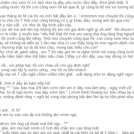
ứ chăm chú xem tv cứ làm như ta đây yêu nước lắm đấy, nhìn ghét thật.:S
 xuống nước rồi thì con cũng xem rồi bỏ qua đi, gì cũng là bố mẹ vợ tương lai
.
vào thằng ôn M cái thì nó mới bắt đầu ậm ừ :” ờmmmm mọi chuyện thì cũng t
ỉ lo cho chị T thôi chứ cũng không có ý gì khác đâu, mong anh bỏ qua cho” 
h ý nào sất , cứ như đc lập trình sẵn vậy.
ế lúc đó mà anh lên tay không thì em với gia đình nghĩ gì về anh” .Nó nhướn
m re chắc ý muốn bảo “nếu thế thật thì mai em sang nhà ông tặng ông nguyên
i rồi mình cũng lên tiếng :”thôi mọi chuyện cũng qua rồi, con cũng xem như l
y sẽ không tái diễn lại 1 lần nào nữa vì con thấy lòng tin mọi người dành c
 thường thật sự là rất khó chịu, mong bác hiểu cho con”
 chút đc gánh nặng , em T thì nãy giờ im re nghe mình nói xong cũng tươi l
 vẫn hầm hầm như thịt bầm nấu cháo ( Mày cứ đợi đấy. sau này đừng có hỏi 
rồi , xin phép bác tôi với cháu về cho gia đinh nghỉ”
xong vào lấy ly nước uống , mẹ thì ra tiễn khách.
thấy mẹ trẻ T vẫn ngồi chồm chỗm trên ghế , mắt đang nhìn lơ đãng nghĩ ngợ
 ,tính ở đây ăn bám tiếp hả”
uống ^^ ” bác bảo mai 2/9 làm cơm nên em ở đây mai làm phụ , ngày mốt về”
nha, tớ đi ngủ trước mai dậy sớm làm ” ( mình thỉnh thoảng lúc trêu nhau lại 
úc miệng đánh răng + ngồi bô xong vào phòng bật đèn lên lại hú hồn phát nữa
anh , hí hí”
hì em tự xán vào ấp mà không đợi mình ngủ,
i được ôm ông xã thoải mái thế này , ^^”
ghê, ẻm mà biết mình cố tình dỗi chắc ẻm cạo lông mất
ói ” mấy hôm nay ox làm em sợ quá, nhất là cái hôm ck bỏ đi 1 hôm í.., làm e