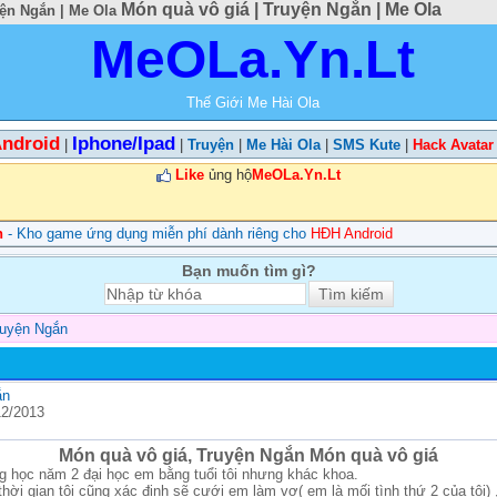
Món quà vô giá | Truyện Ngắn | Me Ola
yện Ngắn | Me Ola
MeOLa.Yn.Lt
Thế Giới Me Hài Ola
ndroid
Iphone/Ipad
|
|
Truyện
|
Me Hài Ola
|
SMS Kute
|
Hack Avatar
Like
ủng hộ
MeOLa.Yn.Lt
n
- Kho game ứng dụng miễn phí dành riêng cho
HĐH Android
Bạn muốn tìm gì?
ruyện Ngắn
ắn
12/2013
Món quà vô giá, Truyện Ngắn Món quà vô giá
ng học năm 2 đại học em bằng tuổi tôi nhưng khác khoa.
hời gian tôi cũng xác định sẽ cưới em làm vợ( em là mối tình thứ 2 của tôi) ,