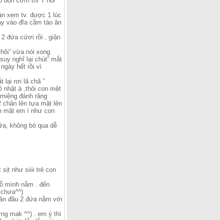
 dọn cơm thì T nói ”
hân xem tv. được 1 lúc
tay vào đĩa cầm táo ăn
 2 đứa cứơi rồi , giận
thôi” vừa nói xong
suy nghĩ lại chút” mắt
ngày hết rồi vì
lại rơi lã chã ”
 nhặt à ,thôi con mệt
c miệng đánh răng
 2 chân lên tựa mặt lên
ìn mặt em í như con
nữa, không bỏ qua dễ
ịt như siiii trẻ con
chỗ mình nằm . đến
 chưa^^)
lần đầu 2 đứa nằm với
ng mak ^^) . em ý thì