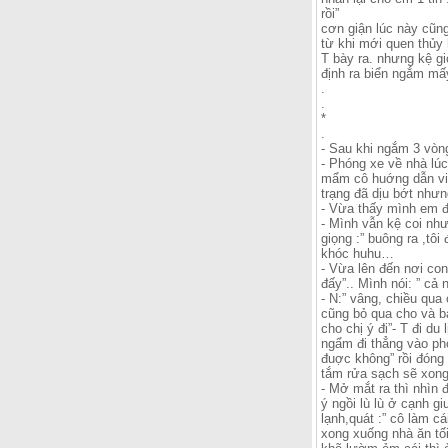
rồi”
cơn giận lúc này cũng
từ khi mới quen thủy
T bày ra. nhưng kệ gi
định ra biển ngắm mấ
.
.
*
.
- Sau khi ngắm 3 vòng
- Phóng xe về nhà lúc
mẩm cô huớng dẫn viê
trạng đã dịu bớt như
- Vừa thấy mình em đ
- Mình vẫn kệ coi như
giọng :” buông ra ,tô
khóc huhu…
- Vừa lên đến nơi con
đấy”.. Mình nói: ” cả 
- N:” vâng, chiều qua
cũng bỏ qua cho và bả
cho chị ý đi”- T đi d
ngẩm đi thẳng vào ph
đuợc không” rồi đóng
tắm rửa sạch sẽ xong
- Mở mắt ra thì nhìn đ
ý ngồi lù lù ở cạnh g
lạnh,quát :” cô làm c
xong xuống nhà ăn tối