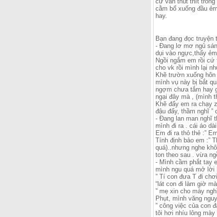
cứ vẫn thút thít trong
cằm bổ xuống đầu ẻm ý
hay.
Bạn đang đọc truyện 
- Đang lơ mơ ngủ sán
dụi vào ngực,thấy ẻm
Ngồi ngắm em rồi cứ t
cho vk rồi mình lại n
Khẽ trườn xuống hôn 
mình vụ này bị bắt qu
ngợm chưa tắm hay gì 
ngại đây mà , (mình t
Khẽ đẩy em ra chạy z
đậu đấy, thầm nghĩ ” q
- Đang lan man nghĩ t
mình đi ra . cái áo d
Em đi ra thỏ thẻ :” 
Tính định bảo em :” 
quá)..nhưng nghe khô
ton theo sau . vừa ng
- Mình cầm phắt tay e
mình ngu quá mở lời l
” Tí con đưa T đi chơ
“lát con đi làm giờ m
” mẹ xin cho mày nghỉ 
Phụt, mình văng nguyê
” công việc của con đ
tôi hơi nhíu lông mày