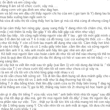
ệc ổn định và em cũng vậy.
g tháng 8 âm sẽ tổ chức cưới, vậy mà…..
à dùng cơm với gia đình em như đag hẹn.
 em và bố mẹ em đâu chỉ thấy người chị họ của em ( gọi tạm là Y) đang lau b
u mua biếu xuống bàn ngồi xem tv
 nhà vừa đi siêu thị tôi cũng thấy hơi lạ làm gì mà cả nhà cùng đi nhưng cũng 
ôi lại cảm thấy hơi nóng gáy ,quay sang thấy Y đang nhìn tôi chăm chú, tôi kh
ắc.( nói thêm là mấy lần gặp Y tôi đều bắt gặp cái nhìn như vậy)
khắn lau tiếp , tôi cũng ngồi khép người vào để Y lau , giờ tôi mới giật mình
áo 3 lỗ đen bó sát và Y k ô mặc cả đồ trong. Lúc cúi xuống thì thôi..có – - B
như tôi thấy Y còn cố tình lau mạnh để đụng nhẹ vào tôi. Cảm thấy hơi khó c
rở vào kô thấy Y đâu và có 1 mẩu giấy trên bàn .cầm lên đọc và sững người 
anh lắm anh V à, nếu anh muốn anh hãy lên gác nhé em đợi anh”…
hỗ. Kô biết mọi người lâm vào hoàn cảnh đó như tôi sẽ thế nào nhưng tôi thề t
.(mà là quá đen tối,ko phải chị râu thì đừng có hỏi vì sao em nó trẻ trâu) –>
rong sáng lắm..
rút cây bút ra viết lên mặt sau tờ giấy (sai lầm 1) với nội dung đại khái là :” tô
hị của của T ( vợ chưa cưới tôi) nên tôi sẽ xem như chưa có gì sảy ra.
là em rể chị tôi với chị khó lòng giáp mặt nhau v.v)
à tôi vẫn chưa hết sững sờ. Tôi đi lên lầu định bụng sẽ đưa mảnh giấy cho c
 mở cửa ra nhìn tôi vs 1 ánh mắt như là đag thương hại tôi vậy.
 tiếng T ở đâu bỗng khóc thét lên.đẩy cánh cửa ra thì thấy bên trong T đag n
hế là thằng em của T( gọi là M) ,thằng này kém tôi 2t nhưng kô học hành gì 
yện gì ở đây thì tiếng T vừa nấc vừa hét ” anh biến khỏi nhà tôi ngay” sau đấ
ày chả tốt đẹp gì đâu mà, giờ thì mọi người biết rồi đấy”.2 bác thì người lắc 
 ra phần nào sự việc. Tức , thật sự là rất tức khi cả nhà mang trò trẻ con này
ở dài 1 tiếng quay sang Y. Chị vẫn nhìn tôi vs ánh mắt ái ngại, tôi đưa chị mả
c thằng M cười khẩy 1 cái.