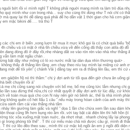
 nguôi bớt rồi vì mình nghĩ T không phải nguời mang mình ra làm trò đùa nh
 họ quý mình như con trong nhà… suy cho cùng thì đúng như T nói chỉ có th
ờ mà quay lại thì dễ dàng quá phải để họ dằn vặt 1 thời gian cho hả cơn gi
y em mặc bikini để….. trả thù T
 các chị em ở biển ,xong luợn lờ mua ít mực khô gọi là có chút quà biếu “b
 4h chiều và có mặt ở nhà 6h chiều.vừa về đến cổng đã thấy con atila đỏ đỗ
n đang đóng đô ở đây rồi,nhẹ nhàng dắt xe vào rón rén vào nhà như thằng 
ng vẫn làm mặt ngầu chán .
ứng bật dậy như mông có lò xo nước mắt lại dàn dụa nhìn thương quá> .
 không thấy đi thẳng lên tầng ,em chạy theo níu tay mình lại miệng cứ anh 
i đang mệt để tôi yên” ( chảnh Vãi ) dằng tay em ra đi thẳng lên lầu, em thì c
 em gái(tên N) nó thì thầm:” chị ý đợi anh từ tối qua đến giờ chưa ăn uống g
nhà biết chuyện rồi à”
 cả mẹ chị cũng sang nói chuỵện với bố mẹ, bố mẹ cũng tức lắm nhưng chị giả
o lần sau đừng thế nữa,chị cứ nhất quyết ở đây đợi anh từ lúc đấy, cứ khóc 
u lịch về toàn mua quà cho con N này nên giờ nó bênh ác, thế là nhà mình phản
òng không quên cố hét llấu 1 câu ” nếu mày trong hòan cảnh của anh mày t
 cửa oánh rầm cái vào thẳng nhà tắm
 nhảy lên giường làm giấc và nghĩ ” dọa 1 lần cho chừa xem lần sau dám kh
iện thoại cũng 9h hơn bụng réo ầm rồi..với tay bật cái điện lên thì hết hồn (t
iường tóc xõa xuống,mặt toàn nuớc, da nhợt nhạt.. nhanh chóng lấy lại phong
ái gì trong phòng tôi thế” . T thì cứ mếu máo chả nói được câu gì, mình đi th
. T thì cứ lẽo đẽo theo sau , mình thì cứ mặc kệ.ngồi ăn em ý ngồi đối diện 