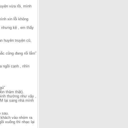
huyện vừa rồi, mình
ình xin lỗi không
g nhưng kệ , em thấy
àn huyên truyện cũ,
hắc cũng đang rối lắm”
a ngồi cạnh , nhìn
gủ”
òn thâm thật).
bình thường như vậy ,
 M lại sang nhà mình
o sau.
ó khách vào nhòm ra
gồi xuống thì nhạc lại
.