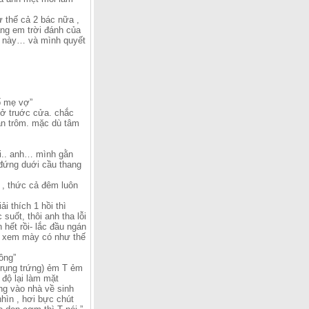
ư thế cả 2 bác nữa ,
ằng em trời đánh của
ận này… và mình quyết
ố mẹ vợ”
 ở truớc cửa. chắc
ăn trôm. mặc dù tâm
ơi.. anh… mình gằn
ứ đứng duới cầu thang
ì , thức cả đêm luôn
i thích 1 hồi thì
suốt, thôi anh tha lỗi
 hết rồi- lắc đầu ngán
hì xem mày có như thế
ông”
í rụng trứng) ẻm T ẻm
 độ lại làm mặt
ẳng vào nhà về sinh
nhìn , hơi bực chút