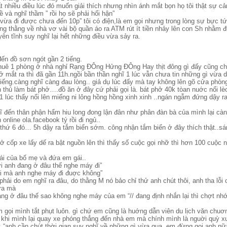
rất nhiều điều lúc đó muốn giải thích nhưng nhìn ánh mắt bọn họ tôi thật sự c
ề và nghĩ thầm ” rồi họ sẽ phải hối hận”
 vừa đi được chưa đến 10p” tôi có điện,là em gọi nhưng trong lòng sự bực t
óng thằng về nhà vơ vài bộ quần áo ra ATM rút ít tiền nhảy lên con Sh nhằm
yên tĩnh suy nghĩ lại hết những điều vừa sảy ra.
ến đồ sơn ngót gần 2 tiếng.
 thuê 1 phòng ở nhà nghỉ Rạng ĐÔng Hửng ĐÔng Hay thịt đông gì đấy cũng ch
ở mắt ra thì đã gần 11h.ngồi bần thần nghĩ 1 lúc vẫn chưa tin những gì vừa d
iếng.càng nghĩ càng đau lòng.. giả dụ lúc đấy mà tay không lên gõ cửa phòn
h thủ làm bát phở….đồ ăn ở đây cứ phải gọi là. bát phở 40k tòan nuớc nổi lè
1 lúc thấy nổi lên miếng ni lông hồng hồng xinh xinh ..ngán ngẫm đứng dậy r
hĩ đến thân phận hẩm hiu long đong lận đân như phân đàn bà của mình lại cà
line ola.facebook tý rồi đi ngủ..
thứ 6 đó… 5h dậy ra tắm biển sớm. công nhận tắm biển ở đây thích thật..sá
ở cốp xe lấy dế ra bật nguồn lên thì thấy số cuộc gọi nhỡ thì hơn 100 cuộc 
cái của bố mẹ và đứa em gái..
ơi anh đang ở đâu thế nghe máy đi”
lỗi mà anh nghe máy đi đuợc không”
phải do em nghĩ ra đâu, do thằng M nó bảo chỉ thử anh chút thôi, anh tha lỗi 
 ra mà
đang ở đâu thế sao không nghe máy của em “// đang định nhắn lại thì chợt nhớ
m gọi mình tắt phụt luôn. gì chứ em cũng là huớng dẫn viên du lịch văn ch
ó khi mình lại quay xe phóng thẳng đến nhà em mà chính mình là nguời quỳ xu
 : “anh cần chút thời gian suy nghĩ về những gì vừa qua..em đừng gọi anh n