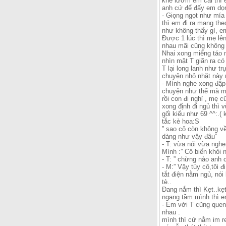
khẽ lườm ẻm cái thì ẻ
anh cứ để đấy em dọn 
- Giọng ngọt như mía 
thì em đi ra mang the
như không thấy gì, em
Được 1 lúc thì mẹ lên 
nhau mãi cũng không 
Nhai xong miếng táo m
nhìn mặt T giãn ra có
T lại long lanh như t
chuyện nhỏ nhặt này 
- Mình nghe xong đập 
chuyện như thế mà mẹ
rồi con đi nghỉ , mẹ 
xong định đi ngủ thì v
gối kiểu như 69 ^^:.
tắc kè hoa:S
” sao cô còn không về
dàng như vậy đâu”
- T: vừa nói vừa nghẹ
Mình :” Cô biến khỏi n
- T: ” chừng nào anh 
- M:” Vậy tùy cô,tôi 
tắt điện nằm ngủ, nói
tè..
Đang nắm thì Kẹt..kẹt
ngang tầm mình thì e
- Em với T cũng quen
nhau .
mình thì cứ nằm im re