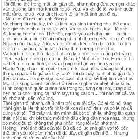
Tôi đã nói thế trong một lần giận dỗi, như những đứa con gái khác
vẫn thường làm mỗi khi dỗi người yêu. Và khi đó tôi vô tình quên
mất rằng, người yêu tôi chỉ xem tôi là “một tình bạn đi xa”.
- Nếu em đã nói thế, anh đồng ý!
Và chúng tôi chia tay, trở lại làm bạn bình thường như thể chưa
bao giờ nhận nhau là người yêu. Và người bị chia tay – là anh –
đã không hề níu kéo. Thế nên, người yêu anh tha thiết – là tôi –
phải học cách níu giữ lại những gì mình thương yêu, dù gì đi nữa.
Người nói chia tay là tôi, và người níu kéo cũng lại là tôi. Tôi tìm
cách níu lấy anh, bằng tất cả mọi thứ, nhưng không thể.
Và trái tim tôi có thời đã gạt phăng lý trí một cách đắng đót rằng.
“Yêu, và làm những gì có thể. Để giữ? Một phần thôi. Hơn cả. Là
để hết mình cho tình yêu và không hối hận với tình yêu đó”.
Hai từ “ngộ nhận” anh nói khiến tim tôi đau nhói. Chẳng lẽ những
thứ đã qua chỉ là giả dối hay sao? Tôi đã thấy hạnh phúc gần đến
thế cơ mà… Tôi suy sụp hoàn toàn như một kẻ thất tình vẫn thế.
Mọi thứ xung quanh tôi đều trở nên vô nghĩa và nhạt nhòa kì lạ.
Hình bóng anh quẩn quanh mãi trong tôi, từng câu nói, từng buổi
hẹn hò đi chơi, từng cái nắm tay, từng cái ôm… tôi nhớ tất cả. Và
tôi nhớ anh, đến vô cùng.
Thời gian trôi nhanh, đã 3 năm trôi qua rồi đấy. Có ai đó nói rằng
“thời gian là liều thuốc tốt nhất để xoa dịu nỗi đau” và có lẽ nó đã
đúng với tôi. Tôi thấy trái tim mình đã bớt đi nhiều những lần quặn
thắt, nỗi đau khi kết thúc mối tình đầu cũng dần nhòa nhạt, nhưng
có một điều tôi không thể phủ nhận, rằng tôi vẫn nhớ anh.
Hoàng – mối tình đầu của tôi. Dù đã có lúc anh gần với tôi đến
thế, tình yêu tôi cảm nhận đã đủ đầy, đã gần đến thế… Nhưng
anh cũng đã rời xa tôi đấy thôi.