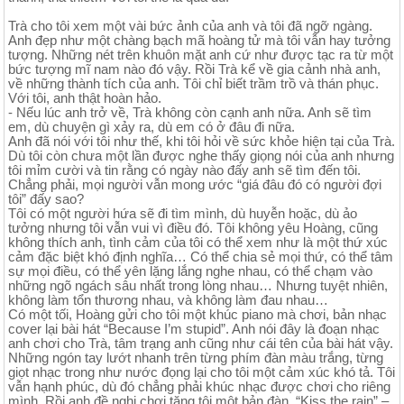
Trà cho tôi xem một vài bức ảnh của anh và tôi đã ngỡ ngàng.
Anh đẹp như một chàng bạch mã hoàng tử mà tôi vẫn hay tưởng
tượng. Những nét trên khuôn mặt anh cứ như được tạc ra từ một
bức tượng mĩ nam nào đó vậy. Rồi Trà kể về gia cảnh nhà anh,
về những thành tích của anh. Tôi chỉ biết trầm trồ và thán phục.
Với tôi, anh thật hoàn hảo.
- Nếu lúc anh trở về, Trà không còn cạnh anh nữa. Anh sẽ tìm
em, dù chuyện gì xảy ra, dù em có ở đâu đi nữa.
Anh đã nói với tôi như thế, khi tôi hỏi về sức khỏe hiện tại của Trà.
Dù tôi còn chưa một lần được nghe thấy giọng nói của anh nhưng
tôi mỉm cười và tin rằng có ngày nào đấy anh sẽ tìm đến tôi.
Chẳng phải, mọi người vẫn mong ước “giá đâu đó có người đợi
tôi” đấy sao?
Tôi có một người hứa sẽ đi tìm mình, dù huyễn hoặc, dù ảo
tưởng nhưng tôi vẫn vui vì điều đó. Tôi không yêu Hoàng, cũng
không thích anh, tình cảm của tôi có thể xem như là một thứ xúc
cảm đặc biệt khó định nghĩa… Có thể chia sẻ mọi thứ, có thể tâm
sự mọi điều, có thể yên lặng lắng nghe nhau, có thể chạm vào
những ngõ ngách sâu nhất trong lòng nhau… Nhưng tuyệt nhiên,
không làm tổn thương nhau, và không làm đau nhau…
Có một tối, Hoàng gửi cho tôi một khúc piano mà chơi, bản nhạc
cover lại bài hát “Because I’m stupid”. Anh nói đây là đoạn nhạc
anh chơi cho Trà, tâm trạng anh cũng như cái tên của bài hát vậy.
Những ngón tay lướt nhanh trên từng phím đàn màu trắng, từng
giọt nhạc trong như nước đọng lại cho tôi một cảm xúc khó tả. Tôi
vẫn hạnh phúc, dù đó chẳng phải khúc nhạc được chơi cho riêng
mình. Rồi anh đề nghị chơi tặng tôi một bản đàn. “Kiss the rain” –