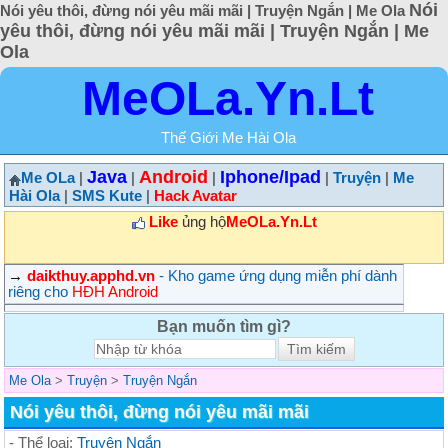
Nói
Nói yêu thôi, đừng nói yêu mãi mãi | Truyện Ngắn | Me Ola
yêu thôi, đừng nói yêu mãi mãi | Truyện Ngắn | Me
Ola
MeOLa.Yn.Lt
Thế Giới Me Hài Ola
Java
Android
Iphone/Ipad
Me OLa
|
|
|
|
Truyện
|
Me
Hài Ola
|
SMS Kute
|
Hack Avatar
Like
ủng hộ
MeOLa.Yn.Lt
→
daikthuy.apphd.vn
- Kho game ứng dụng miễn phí dành
riêng cho
HĐH Android
Bạn muốn tìm gì?
Me Ola
>
Truyện
>
Truyện Ngắn
Nói yêu thôi, đừng nói yêu mãi mãi
- Thể loại:
Truyện Ngắn