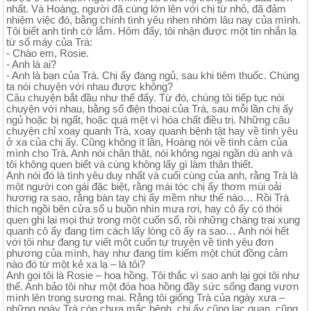
nhất. Và Hoàng, người đã cùng lớn lên với chị từ nhỏ, đã đảm
nhiệm việc đó, bằng chính tình yêu nhen nhóm lâu nay của mình.
Tôi biết anh tình cờ lắm. Hôm đấy, tôi nhận được một tin nhắn lạ
từ số máy của Trà:
- Chào em, Rosie.
- Anh là ai?
- Anh là bạn của Trà. Chị ấy đang ngủ, sau khi tiêm thuốc. Chúng
ta nói chuyện với nhau được không?
Câu chuyện bắt đầu như thế đấy. Từ đó, chúng tôi tiếp tục nói
chuyện với nhau, bằng số điện thoại của Trà, sau mỗi lần chị ấy
ngủ hoặc bị ngất, hoặc quá mệt vì hóa chất điều trị. Những câu
chuyện chỉ xoay quanh Trà, xoay quanh bệnh tật hay về tình yêu
ở xa của chị ấy. Cũng không ít lần, Hoàng nói về tình cảm của
mình cho Trà. Anh nói chân thật, nói không ngại ngần dù anh và
tôi không quen biết và cùng không lấy gì làm thân thiết.
Anh nói đó là tình yêu duy nhất và cuối cùng của anh, rằng Trà là
một người con gái đặc biệt, rằng mái tóc chị ấy thơm mùi oải
hương ra sao, rằng bàn tay chị ấy mềm như thế nào… Rồi Trà
thích ngồi bên cửa sổ u buồn nhìn mưa rơi, hay cô ấy có thói
quen ghi lại mọi thứ trong một cuốn sổ, rồi những chàng trai xung
quanh cô ấy đang tìm cách lấy lòng cô ấy ra sao… Anh nói hết
với tôi như đang tự viết một cuốn tự truyện về tình yêu đơn
phương của mình, hay như đang tìm kiếm một chút đồng cảm
nào đó từ một kẻ xa lạ – là tôi?
Anh gọi tôi là Rosie – hoa hồng. Tôi thắc vì sao anh lại gọi tôi như
thế. Anh bảo tôi như một đóa hoa hồng đầy sức sống đang vươn
mình lên trong sương mai. Rằng tôi giống Trà của ngày xưa –
những ngày Trà còn chưa mắc bệnh, chị ấy cũng lạc quan, cũng