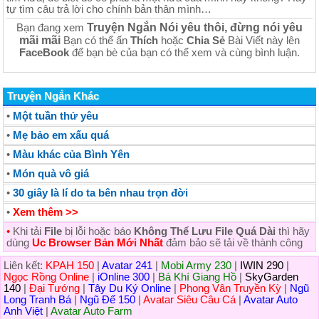
tự tìm câu trả lời cho chính bản thân mình…
Truyện Ngắn Nói yêu thôi, đừng nói yêu
Bạn đang xem
mãi mãi
Bạn có thể ấn
Thích
hoặc
Chia Sẻ
Bài Viết này lên
FaceBook
để bạn bè của bạn có thể xem và cùng bình luận.
Truyện Ngắn Khác
•
Một tuần thử yêu
•
Mẹ bảo em xấu quá
•
Màu khác của Bình Yên
•
Món quà vô giá
•
30 giây là lí do ta bên nhau trọn đời
•
Xem thêm >>
•
Khi tải
File
bị lỗi hoặc báo
Không Thể Lưu File Quá Dài
thì hãy
dùng
Uc Browser Bản Mới Nhất
đảm bảo sẽ tải về thành công
Liên kết:
KPAH 150
|
Avatar 241
|
Mobi Army 230
|
IWIN 290
|
Ngọc Rồng Online
|
iOnline 300
|
Bá Khí Giang Hồ
|
SkyGarden
140
|
Đại Tướng
|
Tây Du Ký Online
|
Phong Vân Truyền Kỳ
|
Ngũ
Long Tranh Bá
|
Ngũ Đế 150
|
Avatar Siêu Câu Cá
|
Avatar Auto
Anh Việt
|
Avatar Auto Farm