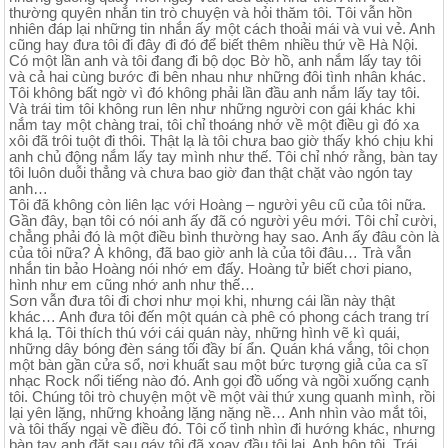
thường quyên nhắn tin trò chuyện và hỏi thăm tôi. Tôi vẫn hồn
nhiên đáp lại những tin nhắn ấy một cách thoải mái và vui vẻ. Anh
cũng hay đưa tôi đi đây đi đó để biết thêm nhiều thứ về Hà Nội.
Có một lần anh và tôi đang đi bộ dọc Bờ hồ, anh nắm lấy tay tôi
và cả hai cùng bước đi bên nhau như những đôi tình nhân khác.
Tôi không bất ngờ vì đó không phải lần đầu anh nắm lấy tay tôi.
Và trái tim tôi không run lên như những người con gái khác khi
nắm tay một chàng trai, tôi chỉ thoáng nhớ về một điều gì đó xa
xôi đã trôi tuột đi thôi. Thật lạ là tôi chưa bao giờ thấy khó chịu khi
anh chủ động nắm lấy tay mình như thế. Tôi chỉ nhớ rằng, bàn tay
tôi luôn duỗi thẳng và chưa bao giờ đan thật chặt vào ngón tay
anh…
Tôi đã không còn liên lạc với Hoàng – người yêu cũ của tôi nữa.
Gần đây, bạn tôi có nói anh ấy đã có người yêu mới. Tôi chỉ cười,
chẳng phải đó là một điều bình thường hay sao. Anh ấy đâu còn là
của tôi nữa? À không, đã bao giờ anh là của tôi đâu… Trà vẫn
nhắn tin bảo Hoàng nói nhớ em đấy. Hoàng tử biết chơi piano,
hình như em cũng nhớ anh như thế…
Sơn vẫn đưa tôi đi chơi như mọi khi, nhưng cái lần này thật
khác… Anh đưa tôi đến một quán cà phê có phong cách trang trí
khá lạ. Tôi thích thú với cái quán này, những hình vẽ kì quái,
những dây bóng đèn sáng tối đầy bí ẩn. Quán khá vắng, tôi chọn
một bàn gần cửa sổ, nơi khuất sau một bức tượng giả của ca sĩ
nhạc Rock nổi tiếng nào đó. Anh gọi đồ uống và ngồi xuống cạnh
tôi. Chúng tôi trò chuyện một về một vài thứ xung quanh mình, rồi
lại yên lặng, những khoảng lặng nặng nề… Anh nhìn vào mắt tôi,
và tôi thấy ngại về điều đó. Tôi cố tình nhìn đi hướng khác, nhưng
bàn tay anh đặt sau gáy tôi đã xoay đầu tôi lại. Anh hôn tôi. Trái