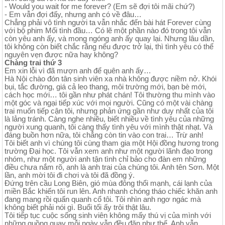
- Would you wait for me forever? (Em sẽ đợi tôi mãi chứ?)
- Em vẫn đợi đấy, nhưng anh có về đâu…
Chẳng phải vô tình người ta vẫn nhắc đến bài hát Forever cùng
với bộ phim Mối tình đầu… Có lẽ một phần nào đó trong tôi vẫn
còn yêu anh ấy, và mong ngóng anh ấy quay lại. Nhưng lâu dần,
tôi không còn biết chắc rằng nếu được trở lại, thì tình yêu có thể
nguyên vẹn được nữa hay không?
Chàng trai thứ 3
Em xin lỗi vì đã mượn anh để quên anh ấy…
Hà Nội chào đón tân sinh viên xa nhà không được niềm nở. Khói
bụi, tắc đường, giá cả leo thang, môi trường mới, bạn bè mới,
cách học mới… tôi gần như phát chán! Tôi thường thu mình vào
một góc và ngại tiếp xúc với mọi người. Cũng có một vài chàng
trai muốn tiếp cận tôi, nhưng phản ứng gần như duy nhất của tôi
là lảng tránh. Càng nghe nhiều, biết nhiều về tình yêu của những
người xung quanh, tôi càng thấy tình yêu với mình thật nhạt. Và
đáng buồn hơn nữa, tôi chẳng còn tin vào con trai… Trừ anh!
Tôi biết anh vì chúng tôi cùng tham gia một Hội đồng hương trong
trường Đại học. Tôi vẫn xem anh như một người lãnh đạo trong
nhóm, như một người anh tận tình chỉ bảo cho đàn em những
điều chưa nắm rõ, anh là anh trai của chúng tôi. Anh tên Sơn. Một
lần, anh mời tôi đi chơi và tôi đã đồng ý.
Đứng trên cầu Long Biên, gió mùa đông thổi mạnh, cái lạnh của
miền Bắc khiến tôi run lên. Anh nhanh chóng tháo chiếc khăn anh
đang mang rồi quấn quanh cổ tôi. Tôi nhìn anh ngơ ngác mà
không biết phải nói gì. Buổi tối ấy trôi thật lâu.
Tôi tiếp tục cuộc sống sinh viên không mấy thú vị của mình với
những guồng quay mỗi ngày vẫn đều đặn như thế. Anh vẫn