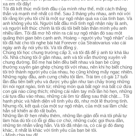
xa em rồi đấy!
Tôi đã kết thúc mối tình đầu của mình như thế, một cách thẳng
thắn và mạnh mẽ nhất có thể. Sau 3 tháng yêu nhau, anh nói với
tôi rằng lời yêu tôi chỉ là một sự ngộ nhận quá xa của tình bạn. Và
anh không yêu tôi. Người bắt đầu mối tình ngộ nhận này là anh,
và người kết thúc chính là tôi dù tôi biết bản thân mình yêu anh
nhiều lắm. Tôi đã mơ hồ nhìn ra cái sự ngộ nhận đó sau một
quãng thời gian bên cạnh anh. Hoàng – người yêu “ngộ nhận” của
tôi đã hát cho tôi nghe bài hát Forever của Stratovarius vào cái
ngày anh ấy nói yêu tôi. Và tôi đồng ý.
Chúng tôi học chung trường cấp 3, và tôi đã để ý anh từ khá lâu
rồi. Nhà chúng tôi ở gần nhau, anh và tôi vẫn thường xuyên về
chung đường. Bố mẹ hai bên đều biết nhau và bạn bè cũng
thường xuyên gán ghép chúng tôi với nhau, nên khi họ biết chúng
tôi trở thành người yêu của nhau, họ cũng không mấy ngạc nhiên.
Những ngày đầu, anh cưng chiều tôi lắm. Trái tim cô gái 17 tuổi
lần đầu tiên biết yêu và được yêu gần như tan chảy trong những
lời nói ngọt ngào, tình tứ; những món quà bất ngờ mà bất cứ đứa
con gái nào cũng thích; những cái nắm tay mỗi lần hò hẹn, những
cái tựa đầu vào nhau, những cái ôm từ đằng sau thật chặt… Tôi
hạnh phúc và hãnh diện về tình yêu đó, như một lẽ thường tình.
Nhưng rồi, kết quả của một sự ngộ nhận, của một sai lầm chắc
hẳn sẽ khiến ai đó rất buồn.
Những lần lỡ hẹn nhiều thêm, những lần giận dỗi mà tôi phải tự
làm hòa dù tôi có lỗi gì đâu cơ chứ, những cuộc gọi thưa dần,
những tin nhắn vắng hẳn. Và tôi đã nhận ra, có cái gì đó đang
khác, ít nhất là khác với tình yêu của bạn bè tôi.
- Mình chia tay đi!