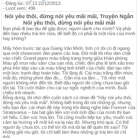
- Đăng lúc: 07:13 22/12/2013
- Lượt xem: 496
Nói yêu thôi, đừng nói yêu mãi mãi, Truyện Ngắn
Nói yêu thôi, đừng nói yêu mãi mãi
Bạn phải đi bao lâu để gặp được người dành cho mình? Và phải
đến bao nhiêu trái tim nữa, để biết đó có phải là một nửa của mình
hay không?
Mấy hôm trước tạt qua Giang Văn Minh, tình cờ tôi có đi ngang
qua một showroom đàn piano các loại. Đôi mắt tôi như dán chặt
vào chiếc Grand piano màu trắng trang trọng giữa khán phòng.
Màu gỗ mun nâu sẫm của sàn nhà, chiếc đèn pha lê tinh xảo treo
phía trên tiệp vào cái màu trắng tinh khiết của chiếc đàn tạo nên
một bức tranh đẹp hoàn hảo. Tôi lặng đi. Cái màu trắng đến nhức
mắt đó, những phím đàn đó… Gần mà xa lắm… Tôi nhớ một
người không nhớ đến tôi. Biết đâu người đó cũng chưa bao giờ
tồn tại. Tôi cười thầm cho cái sự ngốc nghếch của mình. Buổi
chiều trôi nhanh.
Bỗng dưng, tôi nhớ đến cuốn sách có nhan đề “Hãy nói yêu thôi,
đừng nói yêu mãi mãi”. Không biết trong đó nói những gì, nhưng
nếu bạn đọc cái nhan đề này trong khi đang nghe bản Forever của
Stratovarius – bài hát gắn liền với mối tình đầu của mình thì bạn
sẽ hiểu. Cảm xúc hòa lộn. Tôi cũng muốn tiếp tục yêu, muốn xúc
cảm lại hướng về một kẻ-xa-lạ nào đó. Nhưng khó quá. Có thể
người ấy chưa tới, có thể tới rồi mà tôi lại để quên thì sao? Tôi
không giỏi níu giữ, tôi chỉ biết làm theo những gì trái tim tôi chỉ
thôi…