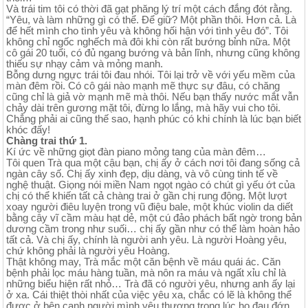
Và trái tim tôi có thời đã gạt phăng lý trí một cách đắng đót rằng.
“Yêu, và làm những gì có thể. Để giữ? Một phần thôi. Hơn cả. Là
để hết mình cho tình yêu và không hối hận với tình yêu đó”. Tôi
không chỉ ngốc nghếch mà đôi khi còn rất bướng bỉnh nữa. Một
cô gái 20 tuổi, có đủ ngang bướng và bản lĩnh, nhưng cũng không
thiếu sự nhạy cảm và mỏng manh.
Bỗng dưng ngực trái tôi đau nhói. Tôi lại trở về với yếu mềm của
màn đêm rồi. Có cô gái nào mạnh mẽ thực sự đâu, có chăng
cũng chỉ là giả vờ mạnh mẽ mà thôi. Nếu bạn thấy nước mắt vẫn
chảy dài trên gương mặt tôi, đừng lo lắng, mà hãy vui cho tôi.
Chẳng phải ai cũng thế sao, hạnh phúc có khi chính là lúc bạn biết
khóc đấy!
Chàng trai thứ 1.
Kí ức về những giọt đàn piano mỏng tang của màn đêm…
Tôi quen Trà qua một cậu bạn, chị ấy ở cách nơi tôi đang sống cả
ngàn cây số. Chị ấy xinh đẹp, dịu dàng, và vô cùng tinh tế về
nghệ thuật. Giọng nói miền Nam ngọt ngào có chút gì yếu ớt của
chị có thể khiến tất cả chàng trai ở gần chị rung động. Một lượt
xoay người điêu luyện trong vũ điệu bale, một khúc violin da diết
bằng cây vĩ cầm màu hạt dẻ, một cú đảo phách bất ngờ trong bản
dương cầm trong như suối… chị ấy gần như có thể làm hoàn hảo
tất cả. Và chị ấy, chính là người anh yêu. Là người Hoàng yêu,
chứ không phải là người yêu Hoàng.
Thật không may, Trà mắc một căn bệnh về máu quái ác. Căn
bệnh phải lọc máu hàng tuần, mà nôn ra máu và ngất xỉu chỉ là
những biểu hiện rất nhỏ… Trà đã có người yêu, nhưng anh ấy lại
ở xa. Cái thiệt thòi nhất của việc yêu xa, chắc có lẽ là không thể
được ở bên cạnh người mình yêu thương trong lúc họ đau đớn