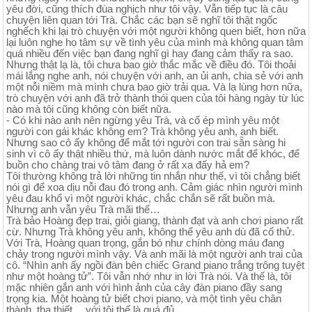
yêu đời, cũng thích đùa nghịch như tôi vậy. Vẫn tiếp tục là câu
chuyện liên quan tới Trà. Chắc các bạn sẽ nghĩ tôi thật ngốc
nghếch khi lại trò chuyện với một người không quen biết, hơn nữa
lại luôn nghe họ tâm sự về tình yêu của mình mà không quan tâm
quá nhiều đến việc bạn đang nghĩ gì hay đang cảm thấy ra sao.
Nhưng thật lạ là, tôi chưa bao giờ thắc mắc về điều đó. Tôi thoải
mái lắng nghe anh, nói chuyện với anh, an ủi anh, chia sẻ với anh
một nỗi niềm mà mình chưa bao giờ trải qua. Và lạ lùng hơn nữa,
trò chuyện với anh đã trở thành thói quen của tôi hàng ngày từ lúc
nào mà tôi cũng không còn biết nữa.
- Có khi nào anh nên ngừng yêu Trà, và cố ép mình yêu một
người con gái khác không em? Trà không yêu anh, anh biết.
Nhưng sao cô ấy không để mắt tới người con trai sẵn sàng hi
sinh vì cô ấy thật nhiều thứ, mà luôn dành nước mắt để khóc, để
buồn cho chàng trai vô tâm đang ở rất xa đấy hả em?
Tôi thường không trả lời những tin nhắn như thế, vì tôi chẳng biết
nói gì để xoa dịu nỗi đau đó trong anh. Cảm giác nhìn người mình
yêu đau khổ vì một người khác, chắc chắn sẽ rất buồn mà.
Nhưng anh vẫn yêu Trà mãi thế…
Trà bảo Hoàng đẹp trai, giỏi giang, thành đạt và anh chơi piano rất
cừ. Nhưng Trà không yêu anh, không thể yêu anh dù đã cố thử.
Với Trà, Hoàng quan trọng, gắn bó như chính dòng máu đang
chảy trong người mình vậy. Và anh mãi là một người anh trai của
cô. “Nhìn anh ấy ngồi đàn bên chiếc Grand piano trắng trông tuyệt
như một hoàng tử”. Tôi vẫn nhớ như in lời Trà nói. Và thế là, tôi
mặc nhiên gắn anh với hình ảnh của cây đàn piano đầy sang
trọng kia. Một hoàng tử biết chơi piano, và một tình yêu chân
thành, tha thiết… với tôi thế là quá đủ.