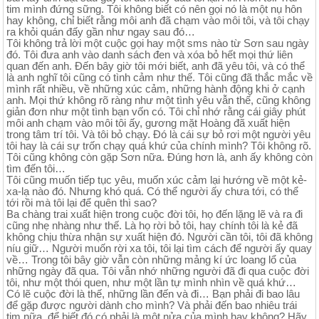
tim mình đứng sững. Tôi không biết có nên gọi nó là một nụ hôn
hay không, chỉ biết rằng môi anh đã chạm vào môi tôi, và tôi chạy
ra khỏi quán đấy gần như ngay sau đó…
Tôi không trả lời một cuộc gọi hay một sms nào từ Sơn sau ngày
đó. Tôi đưa anh vào danh sách đen và xóa bỏ hết mọi thứ liên
quan đến anh. Đến bây giờ tôi mới biết, anh đã yêu tôi, và có thể
là anh nghĩ tôi cũng có tình cảm như thế. Tôi cũng đã thắc mắc về
mình rất nhiều, về những xúc cảm, những hành động khi ở cạnh
anh. Mọi thứ không rõ ràng như một tình yêu vẫn thế, cũng không
giản đơn như một tình bạn vốn có. Tôi chỉ nhớ rằng cái giây phút
môi anh chạm vào môi tôi ấy, gương mặt Hoàng đã xuất hiện
trong tâm trí tôi. Và tôi bỏ chạy. Đó là cái sự bỏ rơi một người yêu
tôi hay là cái sự trốn chạy quá khứ của chính mình? Tôi không rõ.
Tôi cũng không còn gặp Sơn nữa. Đúng hơn là, anh ấy không còn
tìm đến tôi…
Tôi cũng muốn tiếp tục yêu, muốn xúc cảm lại hướng về một kẻ-
xa-lạ nào đó. Nhưng khó quá. Có thể người ấy chưa tới, có thể
tới rồi mà tôi lại để quên thì sao?
Ba chàng trai xuất hiện trong cuộc đời tôi, họ đến lặng lẽ và ra đi
cũng nhẹ nhàng như thế. Là họ rời bỏ tôi, hay chính tôi là kẻ đã
không chịu thừa nhận sự xuất hiện đó. Người cần tôi, tôi đã không
níu giữ… Người muốn rời xa tôi, tôi lại tìm cách để người ấy quay
về… Trong tôi bây giờ vẫn còn những mảng kí ức loang lổ của
những ngày đã qua. Tôi vẫn nhớ những người đã đi qua cuộc đời
tôi, như một thói quen, như một lần tự mình nhìn về quá khứ…
Có lẽ cuộc đời là thế, những lần đến và đi… Bạn phải đi bao lâu
để gặp được người dành cho mình? Và phải đến bao nhiêu trái
tim nữa, để biết đó có phải là một nửa của mình hay không? Hãy