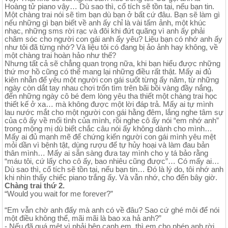
Hoàng tử piano vậy… Dù sao thì, cổ tích sẽ tồn tại, nếu bạn tin.
Một chàng trai nói sẽ tìm bạn dù bạn ở bất cứ đâu. Bạn sẽ làm gì
nếu những gì bạn biết về anh ấy chỉ là vài tấm ảnh, một khúc
nhạc, những sms rời rạc và đôi khi đứt quãng vì anh ấy phải
chăm sóc cho người con gái anh ấy yêu? Liệu bạn có nhớ anh ấy
như tôi đã từng nhớ? Và liệu tôi có đang bị ảo ảnh hay không, về
một chàng trai hoàn hảo như thế?
Nhưng tất cả sẽ chẳng quan trọng nữa, khi bạn hiểu được những
thứ mơ hồ cũng có thể mang lại những điều rất thật. Mấy ai đủ
kiên nhẫn để yêu một người con gái suốt từng ấy năm, từ những
ngày còn dắt tay nhau chơi trốn tìm trên bãi bồi vàng đầy nắng,
đến những ngày cô bé đem lòng yêu tha thiết một chàng trai học
thiết kế ở xa… mà không được một lời đáp trả. Mấy ai tự mình
lau nước mắt cho một người con gái hằng đêm, lắng nghe tâm sự
của cô ấy về mối tình của mình, rồi nghe cô ấy nói “em nhớ anh”
trong mộng mị dù biết chắc câu nói ấy không dành cho mình…
Mấy ai đủ mạnh mẽ để chứng kiến người con gái mình yêu mệt
mỏi dần vì bệnh tật, dùng rượu để tự hủy hoại và làm đau bản
thân mình… Mấy ai sẵn sàng đưa tay mình cho y tá bảo rằng
“máu tôi, cứ lấy cho cô ấy, bao nhiêu cũng được”… Có mấy ai…
Dù sao thì, cổ tích sẽ tồn tại, nếu bạn tin… Đó là lý do, tôi nhớ anh
khi nhìn thấy chiếc piano trắng ấy. Và vẫn nhớ, cho đến bây giờ.
Chàng trai thứ 2.
“Would you wait for me forever?”
“Em vẫn chờ anh đấy mà anh có về đâu? Sao cứ ghé môi để nói
một điều không thể, mãi mãi là bao xa hả anh?”
- Nếu đã quá mệt vì phải bên cạnh em, thì em cho phép anh rời