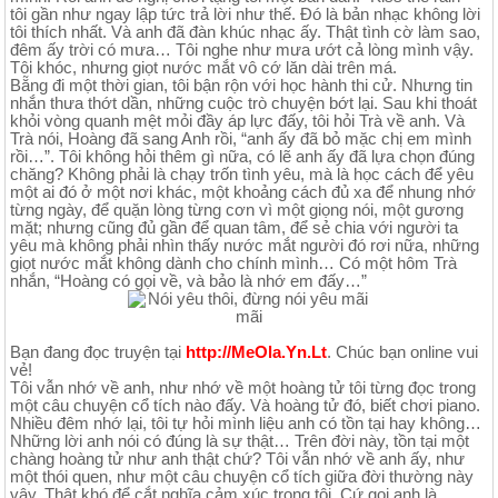
tôi gần như ngay lập tức trả lời như thế. Đó là bản nhạc không lời
tôi thích nhất. Và anh đã đàn khúc nhạc ấy. Thật tình cờ làm sao,
đêm ấy trời có mưa… Tôi nghe như mưa ướt cả lòng mình vậy.
Tôi khóc, nhưng giọt nước mắt vô cớ lăn dài trên má.
Bẵng đi một thời gian, tôi bận rộn với học hành thi cử. Nhưng tin
nhắn thưa thớt dần, những cuộc trò chuyện bớt lại. Sau khi thoát
khỏi vòng quanh mệt mỏi đầy áp lực đấy, tôi hỏi Trà về anh. Và
Trà nói, Hoàng đã sang Anh rồi, “anh ấy đã bỏ mặc chị em mình
rồi…”. Tôi không hỏi thêm gì nữa, có lẽ anh ấy đã lựa chọn đúng
chăng? Không phải là chạy trốn tình yêu, mà là học cách để yêu
một ai đó ở một nơi khác, một khoảng cách đủ xa để nhung nhớ
từng ngày, để quặn lòng từng cơn vì một giọng nói, một gương
mặt; nhưng cũng đủ gần để quan tâm, để sẻ chia với người ta
yêu mà không phải nhìn thấy nước mắt người đó rơi nữa, những
giọt nước mắt không dành cho chính mình… Có một hôm Trà
nhắn, “Hoàng có gọi về, và bảo là nhớ em đấy…”
Bạn đang đọc truyện tại
http://MeOla.Yn.Lt
. Chúc bạn online vui
vẻ!
Tôi vẫn nhớ về anh, như nhớ về một hoàng tử tôi từng đọc trong
một câu chuyện cổ tích nào đấy. Và hoàng tử đó, biết chơi piano.
Nhiều đêm nhớ lại, tôi tự hỏi mình liệu anh có tồn tại hay không…
Những lời anh nói có đúng là sự thật… Trên đời này, tồn tại một
chàng hoàng tử như anh thật chứ? Tôi vẫn nhớ về anh ấy, như
một thói quen, như một câu chuyện cổ tích giữa đời thường này
vậy. Thật khó để cắt nghĩa cảm xúc trong tôi. Cứ gọi anh là