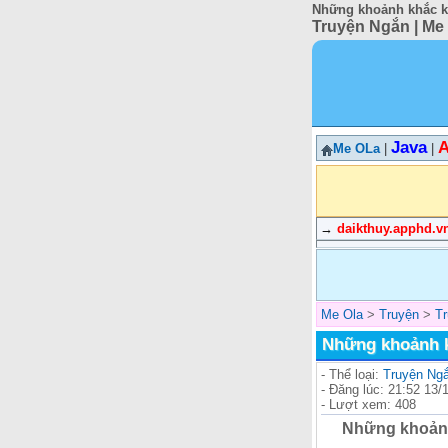
Những khoảnh khắc kh
Truyện Ngắn | Me
Java
A
Me OLa
|
|
→
daikthuy.apphd.v
Me Ola
>
Truyện
>
T
Những khoảnh k
- Thể loại:
Truyện Ng
- Đăng lúc: 21:52 13/
- Lượt xem: 408
Những khoảnh