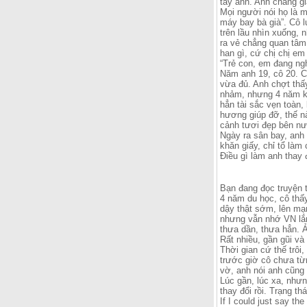
tay anh. Anh chẳng gi
Mọi người nói họ là m
máy bay bà già”. Cô l
trên lầu nhìn xuống,
ra vẻ chẳng quan tâm 
han gì, cứ chị chị e
“Trẻ con, em đang ngh
Năm anh 19, cô 20. C
vừa đủ. Anh chợt thấy
nhảm, nhưng 4 năm kh
hẳn tài sắc vẹn toàn,
hương giúp đỡ, thế nà
cảnh tươi đẹp bên nướ
Ngày ra sân bay, anh 
khăn giấy, chỉ tổ làm 
Điều gì làm anh thay 
Bạn đang đọc truyện 
4 năm du học, cô thấ
dậy thật sớm, lên mạ
nhưng vẫn nhớ VN lắ
thưa dần, thưa hẳn. 
Rất nhiều, gần gũi và
Thời gian cứ thế trôi
trước giờ cô chưa từn
vờ, anh nói anh cũng
Lúc gần, lúc xa, nhưn
thay đổi rồi. Trạng th
If I could just say th