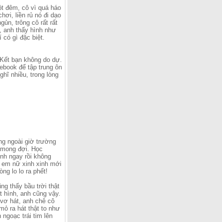
ột đêm, cô vì quá háo
ơi, liền rủ nó đi dạo
ủn, trông cô rất rất
, anh thấy hình như
 có gì đặc biệt.
. Kết bạn không do dự.
cebook để tập trung ôn
hĩ nhiều, trong lòng
ng ngoài giờ trường
 mong đợi. Học
ính ngay rồi không
y em nữ xinh xinh mới
ng lo lo ra phết!
g thấy bầu trời thật
t hình, anh cũng vậy.
vơ hát, anh chê cô
 mỏ ra hát thật to như
ngoạc trái tim lên