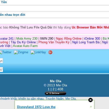
h Yên
 bên nhau trọn đời
oặc báo
Không Thể Lưu File Quá Dài
thì hãy dùng
Uc Browser Bản Mới Nhấ
vatar 241
|
Mobi Army 230
|
IWIN 290
|
Ngọc Rồng Online
|
iOnline 300
|
Bá 
Tướng
|
Tây Du Ký Online
|
Phong Vân Truyền Kỳ
|
Ngũ Long Tranh Bá
|
Ngũ
nh Việt
|
Avatar Auto Farm
Me Ola
© 2013 Me Ola
1 | 2 | 408
hoảnh khắc khiến ta gần nhau
,
Truyện Ngắn
,
Me Ola
,
»
Disneyland 1972 Love the