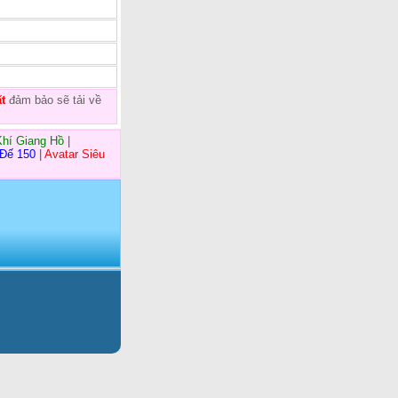
t
đảm bảo sẽ tải về
Khí Giang Hồ
|
 Đế 150
|
Avatar Siêu