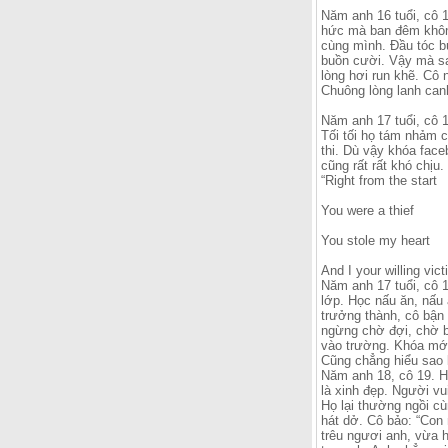
Năm anh 16 tuổi, cô 1
hức mà ban đêm không
cùng mình. Đầu tóc bù
buồn cười. Vậy mà sa
lòng hơi run khẽ. Cô 
Chuông lòng lanh can
Năm anh 17 tuổi, cô 1
Tối tối họ tám nhảm c
thi. Dù vậy khóa face
cũng rất rất khó chịu
“Right from the start
You were a thief
You stole my heart
And I your willing vic
Năm anh 17 tuổi, cô 1
lớp. Học nấu ăn, nấu
trưởng thành, cô bận 
ngừng chờ đợi, chờ b
vào trường. Khóa mới 
Cũng chẳng hiểu sao l
Năm anh 18, cô 19. Ha
là xinh đẹp. Người vu
Họ lại thường ngồi c
hát dở. Cô bảo: “Con n
trêu ngươi anh, vừa h