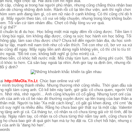
ận nữa, ngồi chọc lại. Hai đứa con nít ngồi đùa.
ột cặp, chẳng ai trong hai người phủ nhận, nhưng cũng chẳng thừa nhận bao g
uôn dè chừng những định kiến. Rảnh rỗi cô lại lên thư viện, anh thì ngồi chơ
 nhòm xem anh đang làm gì, có em nữ nào ở cạnh không. Có thì cũng chỉ dò h
gì. Mấy người theo tán, cô vui vẻ tiếp chuyện, nhưng trong lòng không buồn
m em. Tối vẫn cứ tám nhảm đều. Chợt cô thấy lòng vu vơ quá.
ĩ gì thế?”
ô chuẩn bị đi du học. Học bổng miệt mài ngày đêm rồi cũng được. Tiền làm
 lòng bùi ngùi, tim không đập được, cũng ra sức học hành xin học bổng. Tối
ông gặp, làm sao chịu được chứ? Chưa kể đến người bản địa, du học sinh 
 lại tự lập, mạnh mẽ nam tính như cô vẫn thích. Trẻ con như cô, bơ vơ xa xứ
o cũng đổ ngay. Mấy ngày liền anh đứng ngồi không yên, cô thì chỉ lo tíu tí
c ngoài. “Đồ trẻ con, không biết nghĩ gì (cho mình) cả…”
theo tiễn, cô khóc hết nước mắt. Mũi chảy tùm lum, anh đứng phì cười. “Bẩn
cô khóc to hơn. Cả sân bay ngoái lại nhìn. Anh giơ tay ra định ôm, nhưng rồi 
đổi ý định?
tại
http://MeOla.Yn.Lt
. Chúc bạn online vui vẻ!
y mình trưởng thành nhiều. Nhưng thương nhớ cũng nhiều. Thời gian đầu sá
ng ngồi tám cùng anh. Cô kể bên này lạnh, giờ giấc cô chưa quen, người Việ
m. Nhớ nhà, nhớ người… Anh cũng khuyên cô cố gắng. Nhưng lượt onl của 
Ảnh của anh và cô bé nào đó thường xuyên được up lên trang của bạn thân a
 thân mật. Người ta bảo “Xa mặt cách lòng”, cô gật gù khen đúng, chỉ cmt “đẹ
, cô suy nghĩ ra nhiều điều. Rằng họ chưa bao giờ thật sự là một cặp. Valenti
g tặng anh gì cả. Cá tháng tư, cô nhận ra cô chưa từng giả vờ tỏ tình, để biế
 vậy. Ngày nắm tay, cô nhận ra cô chưa từng thử nắm tay anh, cũng chưa từn
g họ chưa bao giờ đi quá giới hạn mà tự họ đặt ra. Cô chợt hối hận, nhưng có
ái của anh là “đang hò hẹn”.
e words