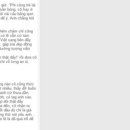
iờ. “Phi công trẻ lái
i sân bóng, cô hay ở
ỏi vài câu bâng quơ,
 để ý. Anh chẳng hỏi
 thêm chăm chỉ cũng
 có lẽ vẫn cứ tám
Việt sang bên đấy
, gặp trai đẹp đồng
t tưởng tượng viễn
 thật đấy!” rồi đưa cô
chỉ vỗ lưng an ủi.
ng nào cô cũng thức
t nhiều, thấy đỡ buồn
anh cứ thưa dần,
nh, có tag anh vào.
p đôi thật đấy
ne đến, cô nhận ra
t đâu dù chỉ là giả
g thử nói yêu anh. .
 lẽ là đã quá trễ để