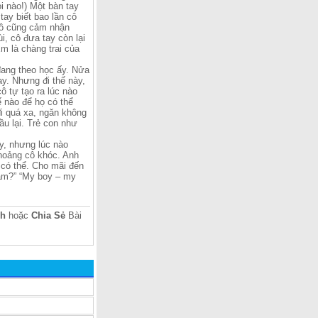
i nào!) Một bàn tay
tay biết bao lần cô
cô cũng cảm nhận
, cô đưa tay còn lại
Em là chàng trai của
đang theo học ấy. Nửa
y. Nhưng đi thế này,
ô tự tạo ra lúc nào
ế nào để họ có thể
đi quá xa, ngăn không
u lại. Trẻ con như
ày, nhưng lúc nào
thoảng cô khóc. Anh
 có thể. Cho mãi đến
 am?” “My boy – my
ch
hoặc
Chia Sẻ
Bài