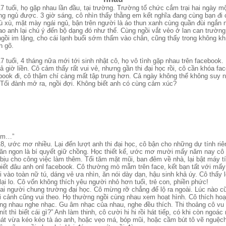
7 tuổi, họ gặp nhau lần đầu, tại trường. Trường tổ chức cắm trại hai ngày m
 ngủ được. 3 giờ sáng, cô nhìn thấy thằng em kết nghĩa đang cùng bạn đi ch
 xù, mặt mày ngái ngủ, bận trên người là áo thun xanh cùng quần đùi ngắn ng
o anh lại chú ý đến bộ dạng đó như thế. Cùng ngồi vắt vẻo ở lan can trường
ngồi im lặng, cho cái lạnh buổi sớm thấm vào chân, cũng thấy trong không khí
h gõ.
7 tuổi, 4 tháng nữa mới tới sinh nhật cô, họ vô tình gặp nhau trên facebook
ả giờ liền. Cô cảm thấy rất vui vẻ, nhưng gần thi đại học rồi, cô cần khóa fa
book đi, cô thậm chí càng mất tập trung hơn. Cả ngày không thể không suy ng
. Tối đành mở ra, ngồi đợi. Không biết anh có cùng cảm xúc?
tim…”
8, ước mơ nhiều. Lại đến lượt anh thi đại học, cô bận cho những dự tính riê
 ăn ngon là bí quyết giữ chồng. Học thiết kế, ước mơ mười mấy năm nay cô
bịu cho công việc làm thêm. Tối tăm mặt mũi, ban đêm về nhà, lại bật máy t
iết đâu anh onl facebook. Cô thường mò mẫm trên face, kết bạn tất với mấ
vào toàn nữ tú, dáng vẻ ưa nhìn, ăn nói dày dạn, hậu sinh khả úy. Cô thấy lò
ại lo. Cô vốn không thích yêu người nhỏ hơn tuổi, trẻ con, phiền phức!
i người chung trường đại học. Cô mừng rỡ chẳng để lộ ra ngoài. Lúc nào cũn
i cảnh cũng vui theo. Họ thường ngồi cùng nhau xem hoạt hình. Cô thích hoạ
ùng nhau nghe nhạc. Gu âm nhạc của nhau, nghe đều thích. Thi thoảng cô vu 
ít thì biết cái gì?” Anh làm thinh, cô cười hi hi rồi hát tiếp, có khi còn ngoác
át vừa kéo kéo tà áo anh, hoặc vẹo má, bóp mũi, hoặc cầm bút tô vẽ nguệch 