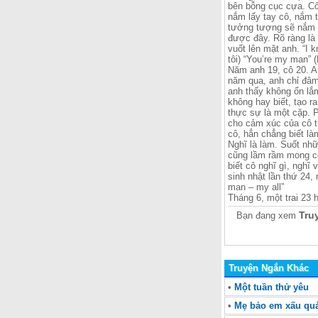
bên bỗng cục cựa. Cô 
nắm lấy tay cô, nắm t
tưởng tượng sẽ nắm l
được đây. Rõ ràng là
vuốt lên mặt anh. “I k
tôi) “You’re my man” (
Năm anh 19, cô 20. A
năm qua, anh chỉ đâm 
anh thấy không ổn lắ
không hay biết, tạo r
thực sự là một cặp. P
cho cảm xúc của cô t
cô, hẳn chẳng biết là
Nghĩ là làm. Suốt nhữ
cũng lầm rầm mong cô
biết cô nghĩ gì, nghĩ
sinh nhật lần thứ 24,
man – my all”
Tháng 6, một trai 23
Tru
Bạn đang xem
Truyện Ngắn Khác
•
Một tuần thử yêu
•
Mẹ bảo em xấu qu