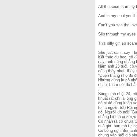
All the secrets in my 
And in my soul you’ll 
Can’t you see the love
Slip through my eyes
This silly girl so scar
She just can’t say I 
Kết thúc du học, cô 
nay, anh cũng chẳng h
Năm anh 23 tuổi, cô 
cũng thấy nhạt, thấy 
“Quên thằng nhỏ đó đ
Nhưng đúng là cô nhớ
nhau, thầm nói đó hẳn
..
Sáng sinh nhật 24, cô
khuất rất chi là lộng
có ai đó dùng khăn vo
tôi là người tốt) Rồi
gõ. Người đó nói: “Gu
chẳng biết là ai đượ
Cô nhận ra cô chưa t
quá giới hạn mà tự h
Cô bỗng nghĩ đến anh,
chung vào mỗi dịp si