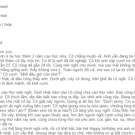
heart
hear
 I hide
ed
love you…
định ở lại học thêm 2 năm cao học nữa. Cô chẳng muốn về. Anh vẫn đang hò
ỏi thăm cô lấy một lời. Có lẽ là anh đã tốt nghiệp. Có khi anh sắp cưới vợ rồ
vẫn 23. Cô cũng đã gần 24 rồi. Cũng nên nghĩ cho mình, mà sao mãi không ng
chẳng giống anh, thấy không vừa ý. Toàn người tốt cả, mà sao cô lại từ chối
i” Cô cười: “Nhẽ đâu giờ còn nhớ?”
 thật, đi đâu cũng thấy anh. Dưới gốc cây cô đứng, trên ghế đá cô ngồi. Cô
 là định mệnh, rồi khẽ cười.
 vào thư viện ngồi. Sinh nhật năm nào cô cũng chui vào thư viện. Ban công 
 gió. Cô thích lắm, dịp đặc biệt nào cũng ra đây, lúc nhớ anh cũng vậy. Đang n
an che mắt cô lại. Cô giật nảy người. Giọng ai đó ồm ồm: “Don’t worry. I’m 
 người đó ngồi xuống bên cạnh. Cô nghe giọng nửa lạ nửa quen, chuông lòng độ
ess who I am?” (Đoán xem tôi là ai nào?) Cô lặng yên suy nghĩ. Chịu thôi, 
c. Dù vậy, không khí sao quen thuộc quá, hơi ấm người ngồi cạnh cũng làm c
ừng thử nắm tay anh, cũng chưa từng thử nói yêu anh. Lúc gần, lúc xa, như
ọ đặt ra…
 cứ thế lặng thinh ngồi mãi, rồi cô khẽ hát, bài hát Happy birthday mà anh v
nh nhật. Lời vẫn thế, nhưng nhạc hai đứa tự chế, nên không có ai bắt chước