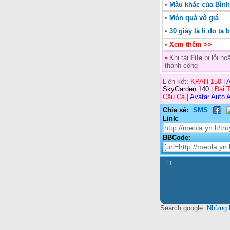
•
Màu khác của Bìn
•
Món quà vô giá
•
30 giây là lí do ta
•
Xem thêm >>
•
Khi tải
File
bị lỗi h
thành công
Liên kết:
KPAH 150
|
A
SkyGarden 140
|
Đại 
Câu Cá
|
Avatar Auto A
Chia sẻ:
SMS
Link:
BBCode:
↑↑
Search google:
Những k