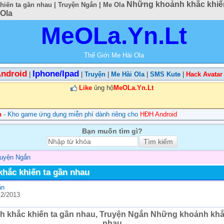
Những khoảnh khắc khiến
iến ta gần nhau | Truyện Ngắn | Me Ola
 Ola
MeOLa.Yn.Lt
Thế Giới Me Hài Ola
ndroid
Iphone/Ipad
|
|
Truyện
|
Me Hài Ola
|
SMS Kute
|
Hack Avatar
Like
ủng hộ
MeOLa.Yn.Lt
n
- Kho game ứng dụng miễn phí dành riêng cho
HĐH Android
Bạn muốn tìm gì?
ruyện Ngắn
hắc khiến ta gần nhau
ắn
12/2013
 khắc khiến ta gần nhau, Truyện Ngắn Những khoảnh khắc
nhau