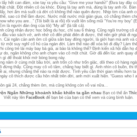
lấy hết can đảm, xòe tay ra yêu cầu: “Give me your hands!” (Đưa tay đây co
hật chặt. Đột nhiên cô òa khóc. Đúng là tay anh mà, đúng là tay anh rồi. Bàn 
ấy, hơi ấm mà suốt cả đời cô không thể nào quên được. Nhịp tim của anh 
 thế, sao có thể lầm được. Nước mắt nước mũi giàn giụa, cô chẳng thèm chùi
now who you are…” (Tôi biết là ai rồi) rồi vuốt lên sống mũi “You’re my boy” (
Em là người đàn ông của tôi) “My all” (là tất cả).
nh cũng nhận được học bổng du học, chỉ sau 6 tháng. Cũng ngôi trường cô 
đầu vào sách vở, anh nhớ cô đến phát điên đi được, thế nên giờ phải đi nga
m. Cái ngăn cản anh ôm cô giữa sân bay đông người, là giới hạn mà anh và c
a từ một suy nghĩ cố hủ của ngàn đời. Làm thế nào để xóa bỏ đi đây? Làm th
hi công trẻ lái máy bay bà già, ai bảo là không thể? Định kiến xã hội dẫn họ 
ự do, ngăn không cho anh chạm vào cô một chút. Giờ đã đến lúc anh quay đầ
m gì để thoát khỏi mớ bòng bong này.
ng năm ở cùng một bầu trời, anh trốn cô như trốn giặc, dõi theo cô hàng ng
 đừng thấy. Cũng may cô vô tâm, chẳng hay biết gì. Anh nhìn cô buồn, thi 
 về ai, nhưng chẳng thể nào ra mặt được. Tình yêu cần thời gian nhiều hơn ta
 ngày cô thích được cầu hôn nhất trên đời, anh mới xuất hiện. “Guess who I
 hôn gái 24, chẳng thèm ôm, mà cũng không còn vỗ vai nữa…
yện Ngắn Những khoảnh khắc khiến ta gần nhau
Bạn có thể ấn
Thí
Viết này lên
FaceBook
để bạn bè của bạn có thể xem và cùng bình luận.
á