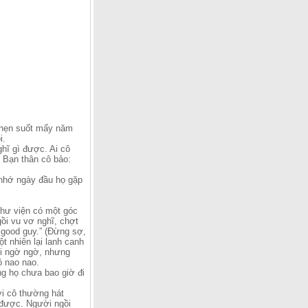
 hẹn suốt mấy năm
i.
hĩ gì được. Ai cô
. Bạn thân cô bảo:
 nhớ ngày đầu họ gặp
thư viện có một góc
gồi vu vơ nghĩ, chợt
a good guy.” (Đừng sợ,
t nhiên lại lanh canh
hơi ngờ ngờ, nhưng
ô nao nao.
ng họ chưa bao giờ đi
ới cô thường hát
 được. Người ngồi