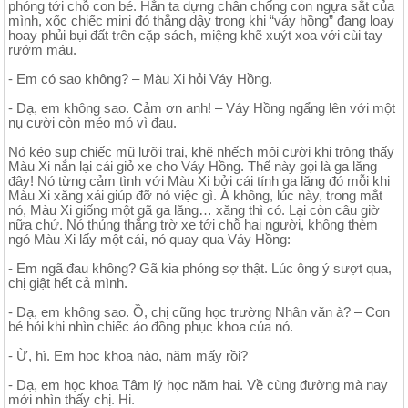
phóng tới chỗ con bé. Hắn ta dựng chân chống con ngựa sắt của
mình, xốc chiếc mini đỏ thẳng dậy trong khi “váy hồng” đang loay
hoay phủi bụi đất trên cặp sách, miệng khẽ xuýt xoa với cùi tay
rướm máu.
- Em có sao không? – Màu Xi hỏi Váy Hồng.
- Dạ, em không sao. Cảm ơn anh! – Váy Hồng ngẩng lên với một
nụ cười còn méo mó vì đau.
Nó kéo sụp chiếc mũ lưỡi trai, khẽ nhếch môi cười khi trông thấy
Màu Xi nắn lại cái giỏ xe cho Váy Hồng. Thế này gọi là ga lăng
đây! Nó từng cảm tình với Màu Xi bởi cái tính ga lăng đó mỗi khi
Màu Xi xăng xái giúp đỡ nó việc gì. À không, lúc này, trong mắt
nó, Màu Xi giống một gã ga lăng… xăng thì có. Lại còn câu giờ
nữa chứ. Nó thủng thẳng trờ xe tới chỗ hai người, không thèm
ngó Màu Xi lấy một cái, nó quay qua Váy Hồng:
- Em ngã đau không? Gã kia phóng sợ thật. Lúc ông ý sượt qua,
chị giật hết cả mình.
- Dạ, em không sao. Ồ, chị cũng học trường Nhân văn à? – Con
bé hỏi khi nhìn chiếc áo đồng phục khoa của nó.
- Ừ, hì. Em học khoa nào, năm mấy rồi?
- Dạ, em học khoa Tâm lý học năm hai. Về cùng đường mà nay
mới nhìn thấy chị. Hi.