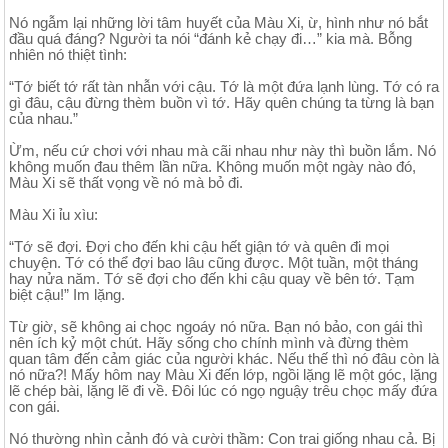
Nó ngẫm lại những lời tâm huyết của Màu Xi, ừ, hình như nó bắt
đầu quá đáng? Người ta nói “đánh kẻ chạy đi…” kia mà. Bỗng
nhiên nó thiệt tình:
“Tớ biết tớ rất tàn nhẫn với cậu. Tớ là một đứa lạnh lùng. Tớ có ra
gì đâu, cậu đừng thèm buồn vì tớ. Hãy quên chúng ta từng là bạn
của nhau.”
Ừm, nếu cứ chơi với nhau mà cãi nhau như này thì buồn lắm. Nó
không muốn đau thêm lần nữa. Không muốn một ngày nào đó,
Màu Xi sẽ thất vọng về nó mà bỏ đi.
Màu Xi ỉu xìu:
“Tớ sẽ đợi. Đợi cho đến khi cậu hết giận tớ và quên đi mọi
chuyện. Tớ có thể đợi bao lâu cũng được. Một tuần, một tháng
hay nửa năm. Tớ sẽ đợi cho đến khi cậu quay về bên tớ. Tạm
biệt cậu!” Im lặng.
Từ giờ, sẽ không ai chọc ngoáy nó nữa. Bạn nó bảo, con gái thì
nên ích kỷ một chút. Hãy sống cho chính mình và đừng thèm
quan tâm đến cảm giác của người khác. Nếu thế thì nó đâu còn là
nó nữa?! Mấy hôm nay Màu Xi đến lớp, ngồi lặng lẽ một góc, lặng
lẽ chép bài, lặng lẽ đi về. Đôi lúc có ngọ nguậy trêu chọc mấy đứa
con gái.
Nó thường nhìn cảnh đó và cười thầm: Con trai giống nhau cả. Bị