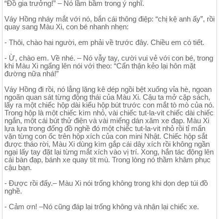
“Đồ gia trưởng!” – Nó lầm bầm trong ý nghĩ.
Váy Hồng nháy mắt với nó, bắn cái thông điệp: “chị kệ anh ấy”, rồi
quay sang Màu Xi, con bé nhanh nhẹn:
- Thôi, chào hai người, em phải về trước đây. Chiều em có tiết.
- Ừ, chào em. Về nhé. – Nó vẫy tay, cười vui vẻ với con bé, trong
khi Màu Xi ngẩng lên nói với theo: “Cẩn thận kẻo lại hôn mặt
đường nữa nhá!”
Váy Hồng đi rồi, nó lẳng lặng kê dép ngồi bệt xuống vỉa hè, ngoan
ngoãn quan sát từng động thái của Màu Xi. Cậu ta mở cặp sách,
lấy ra một chiếc hộp dài kiểu hộp bút trước con mắt tò mò của nó.
Trong hộp là một chiếc kìm nhỏ, vài chiếc tut-la-vit chiếc dài chiếc
ngắn, một cái bút thử điện và vài miếng dán xăm xe đạp. Màu Xi
lựa lựa trong đống đồ nghề đó một chiếc tut-la-vit nhỏ rồi tỉ mẩn
vặn từng con ốc trên hộp xích của con mini Nhật. Chiếc hộp sắt
được tháo rời, Màu Xi dùng kìm gắp cái dây xích rồi không ngần
ngại lấy tay đặt lại từng mắt xích vào vị trí. Xong, hắn tác động lên
cái bàn đạp, bánh xe quay tít mù. Trong lòng nó thầm khâm phục
cậu bạn.
- Được rồi đấy.– Màu Xi nói trống không trong khi dọn dẹp túi đồ
nghề.
- Cảm ơn! –Nó cũng đáp lại trống không và nhận lại chiếc xe.