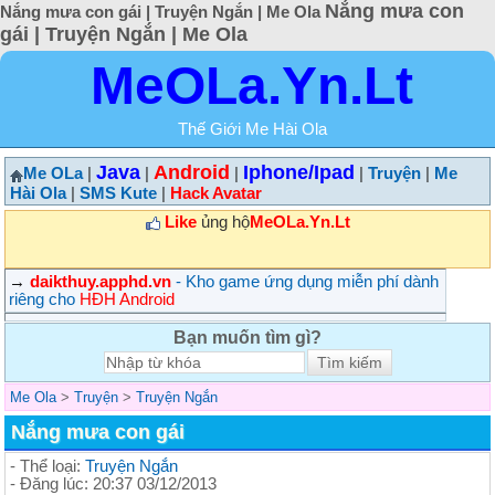
Nắng mưa con
Nắng mưa con gái | Truyện Ngắn | Me Ola
gái | Truyện Ngắn | Me Ola
MeOLa.Yn.Lt
Thế Giới Me Hài Ola
Java
Android
Iphone/Ipad
Me OLa
|
|
|
|
Truyện
|
Me
Hài Ola
|
SMS Kute
|
Hack Avatar
Like
ủng hộ
MeOLa.Yn.Lt
→
daikthuy.apphd.vn
- Kho game ứng dụng miễn phí dành
riêng cho
HĐH Android
Bạn muốn tìm gì?
Me Ola
>
Truyện
>
Truyện Ngắn
Nắng mưa con gái
- Thể loại:
Truyện Ngắn
- Đăng lúc: 20:37 03/12/2013