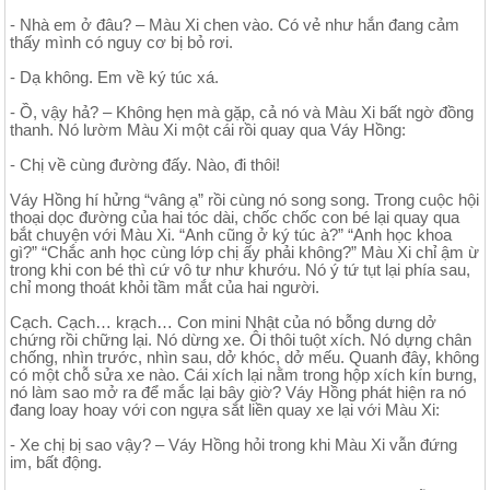
- Nhà em ở đâu? – Màu Xi chen vào. Có vẻ như hắn đang cảm
thấy mình có nguy cơ bị bỏ rơi.
- Dạ không. Em về ký túc xá.
- Ồ, vậy hả? – Không hẹn mà gặp, cả nó và Màu Xi bất ngờ đồng
thanh. Nó lườm Màu Xi một cái rồi quay qua Váy Hồng:
- Chị về cùng đường đấy. Nào, đi thôi!
Váy Hồng hí hửng “vâng ạ” rồi cùng nó song song. Trong cuộc hội
thoại dọc đường của hai tóc dài, chốc chốc con bé lại quay qua
bắt chuyện với Màu Xi. “Anh cũng ở ký túc à?” “Anh học khoa
gì?” “Chắc anh học cùng lớp chị ấy phải không?” Màu Xi chỉ ậm ừ
trong khi con bé thì cứ vô tư như khướu. Nó ý tứ tụt lại phía sau,
chỉ mong thoát khỏi tầm mắt của hai người.
Cạch. Cạch… krạch… Con mini Nhật của nó bỗng dưng dở
chứng rồi chững lại. Nó dừng xe. Ôi thôi tuột xích. Nó dựng chân
chống, nhìn trước, nhìn sau, dở khóc, dở mếu. Quanh đây, không
có một chỗ sửa xe nào. Cái xích lại nằm trong hộp xích kín bưng,
nó làm sao mở ra để mắc lại bây giờ? Váy Hồng phát hiện ra nó
đang loay hoay với con ngựa sắt liền quay xe lại với Màu Xi:
- Xe chị bị sao vậy? – Váy Hồng hỏi trong khi Màu Xi vẫn đứng
im, bất động.