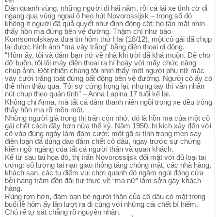
Dân quanh vùng, những người đi hái nấm, rồi cả lái xe tình cờ đi
ngang qua vùng ngoại ô heo hút Novorossijsk – trong số đó
không ít người đã quả quyết như đinh đóng cột: họ tận mắt nhìn
thấy hồn ma đứng bên vệ đường. Thậm chí như báo
Komsomolskaya đưa tin hôm thứ Hai (18/12), một cô gái đã chụp
lại được hình ảnh “ma váy trắng” bằng điện thoại di động.
“Hôm ấy, tôi và đám bạn trở về nhà khi trời đã khá muộn. Để cho
đỡ buồn, tôi lôi máy điện thoại ra hí hoáy với mấy chức năng
chụp ảnh. Đột nhiên chúng tôi nhìn thấy một người phụ nữ mặc
váy cưới trắng toát đứng bất động bên vệ đường. Người cô ấy có
thể nhìn thấu qua. Tôi sợ cứng họng lại, nhưng tay thì vẫn nhấn
nút chụp theo quán tính” – Anna Lapina 17 tuổi kể lại.
Không chỉ Anna, mà tất cả đám thanh niên ngồi trong xe đều trông
thấy hồn ma rõ mồn một.
Những người già trong thị trấn còn nhớ, đó là hồn ma của một cô
gái chết cách đây hơn nửa thế kỷ. Năm 1950, bi kịch xảy đến với
cô vào đúng ngày làm đám cưới: một gã si tình trong men say
điên loạn đã dùng dao đâm chết cô dâu, ngay trước sự chứng
kiến ngỡ ngàng của tất cả người thân và quan khách.
Kể từ sau tai họa đó, thị trấn Novorossijsk đối mặt với đủ loại tai
ương: số lượng tai nạn giao thông tăng chóng mặt, các nhà hàng,
khách sạn, các tụ điểm vui chơi quanh đó ngậm ngùi đóng cửa
bởi hàng trăm đồn đãi hư thực về “ma nữ” làm sởn gáy khách
hàng.
Rùng rợn hơn, đám bạn bè người thân của cô dâu có mặt trong
buổi lễ hôm ấy lần lượt ra đi cùng với những cái chết bí hiểm.
Chú rể tự sát chẳng rõ nguyên nhân.