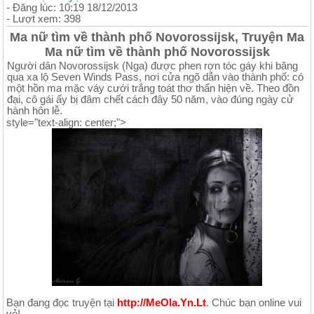
- Đăng lúc: 10:19 18/12/2013
- Lượt xem: 398
Ma nữ tìm về thành phố Novorossijsk, Truyện Ma
Ma nữ tìm về thành phố Novorossijsk
Người dân Novorossijsk (Nga) được phen rợn tóc gáy khi băng
qua xa lộ Seven Winds Pass, nơi cửa ngõ dẫn vào thành phố: có
một hồn ma mặc váy cưới trắng toát thơ thẩn hiện về. Theo đồn
đại, cô gái ấy bị đâm chết cách đây 50 năm, vào đúng ngày cử
hành hôn lễ.
style="text-align: center;">
Bạn đang đọc truyện tại
http://MeOla.Yn.Lt
. Chúc bạn online vui
vẻ!