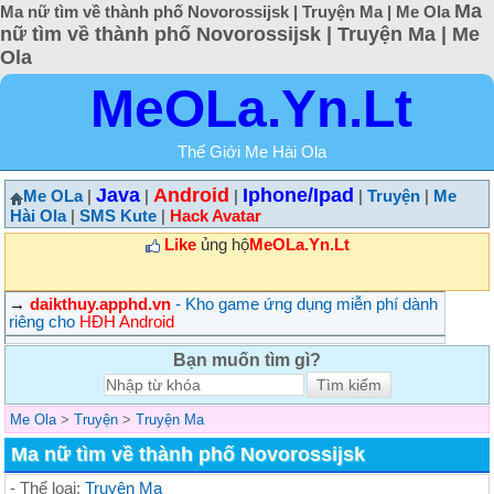
Ma
Ma nữ tìm về thành phố Novorossijsk | Truyện Ma | Me Ola
nữ tìm về thành phố Novorossijsk | Truyện Ma | Me
Ola
MeOLa.Yn.Lt
Thế Giới Me Hài Ola
Java
Android
Iphone/Ipad
Me OLa
|
|
|
|
Truyện
|
Me
Hài Ola
|
SMS Kute
|
Hack Avatar
Like
ủng hộ
MeOLa.Yn.Lt
→
daikthuy.apphd.vn
- Kho game ứng dụng miễn phí dành
riêng cho
HĐH Android
Bạn muốn tìm gì?
Me Ola
>
Truyện
>
Truyện Ma
Ma nữ tìm về thành phố Novorossijsk
- Thể loại:
Truyện Ma