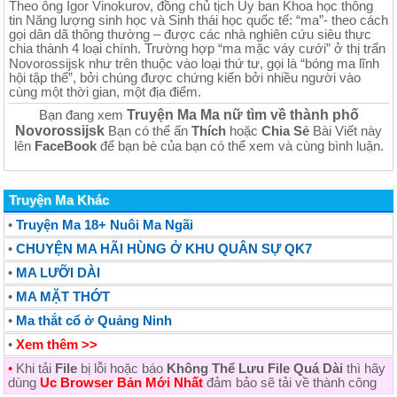
Theo ông Igor Vinokurov, đồng chủ tịch Ủy ban Khoa học thông
tin Năng lượng sinh học và Sinh thái học quốc tế: “ma”- theo cách
gọi dân dã thông thường – được các nhà nghiên cứu siêu thực
chia thành 4 loại chính. Trường hợp “ma mặc váy cưới” ở thị trấn
Novorossijsk như trên thuộc vào loại thứ tư, gọi là “bóng ma lĩnh
hội tập thể”, bởi chúng được chứng kiến bởi nhiều người vào
cùng một thời gian, một địa điểm.
Truyện Ma Ma nữ tìm về thành phố
Bạn đang xem
Novorossijsk
Bạn có thể ấn
Thích
hoặc
Chia Sẻ
Bài Viết này
lên
FaceBook
để bạn bè của bạn có thể xem và cùng bình luận.
Truyện Ma Khác
•
Truyện Ma 18+ Nuôi Ma Ngãi
•
CHUYỆN MA HÃI HÙNG Ở KHU QUÂN SỰ QK7
•
MA LƯỠI DÀI
•
MA MẶT THỚT
•
Ma thắt cổ ở Quảng Ninh
•
Xem thêm >>
•
Khi tải
File
bị lỗi hoặc báo
Không Thể Lưu File Quá Dài
thì hãy
dùng
Uc Browser Bản Mới Nhất
đảm bảo sẽ tải về thành công