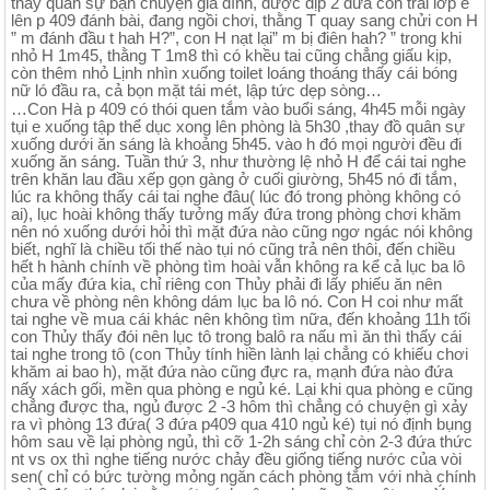
thầy quân sự bận chuyện gia đình, được dịp 2 đứa con trai lớp e
lên p 409 đánh bài, đang ngồi chơi, thằng T quay sang chửi con H
” m đánh đầu t hah H?”, con H nạt lại” m bị điên hah? ” trong khi
nhỏ H 1m45, thằng T 1m8 thì có khều tai cũng chẳng giấu kịp,
còn thêm nhỏ Lịnh nhìn xuống toilet loáng thoáng thấy cái bóng
nữ ló đầu ra, cả bọn mặt tái mét, lập tức dẹp sòng…
…Con Hà p 409 có thói quen tắm vào buổi sáng, 4h45 mỗi ngày
tụi e xuống tập thể dục xong lên phòng là 5h30 ,thay đồ quân sự
xuống dưới ăn sáng là khoảng 5h45. vào h đó mọi người đều đi
xuống ăn sáng. Tuần thứ 3, như thường lệ nhỏ H để cái tai nghe
trên khăn lau đầu xếp gọn gàng ở cuối giường, 5h45 nó đi tắm,
lúc ra không thấy cái tai nghe đâu( lúc đó trong phòng không có
ai), lục hoài không thấy tưởng mấy đứa trong phòng chơi khăm
nên nó xuống dưới hỏi thì mặt đứa nào cũng ngơ ngác nói không
biết, nghĩ là chiều tối thế nào tụi nó cũng trả nên thôi, đến chiều
hết h hành chính về phòng tìm hoài vẫn không ra kể cả lục ba lô
của mấy đứa kia, chỉ riêng con Thủy phải đi lấy phiếu ăn nên
chưa về phòng nên không dám lục ba lô nó. Con H coi như mất
tai nghe về mua cái khác nên không tìm nữa, đến khoảng 11h tối
con Thủy thấy đói nên lục tô trong balô ra nấu mì ăn thì thấy cái
tai nghe trong tô (con Thủy tính hiền lành lại chẳng có khiếu chơi
khăm ai bao h), mặt đứa nào cũng đực ra, mạnh đứa nào đứa
nấy xách gối, mền qua phòng e ngủ ké. Lại khi qua phòng e cũng
chẳng được tha, ngủ được 2 -3 hôm thì chẳng có chuyện gì xảy
ra vì phòng 13 đứa( 3 đứa p409 qua 410 ngủ ké) tụi nó định bụng
hôm sau về lại phòng ngủ, thì cỡ 1-2h sáng chỉ còn 2-3 đứa thức
nt vs ox thì nghe tiếng nước chảy đều giống tiếng nước của vòi
sen( chỉ có bức tường mỏng ngăn cách phòng tắm với nhà chính