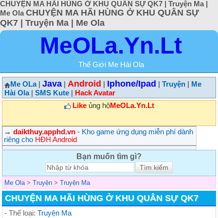
CHUYỆN MA HÃI HÙNG Ở KHU QUÂN SỰ QK7 | Truyện Ma |
CHUYỆN MA HÃI HÙNG Ở KHU QUÂN SỰ
Me Ola
QK7 | Truyện Ma | Me Ola
MeOLa.Yn.Lt
Thế Giới Me Hài Ola
Java
Android
Iphone/Ipad
Me OLa
|
|
|
|
Truyện
|
Me
Hài Ola
|
SMS Kute
|
Hack Avatar
Like
ủng hộ
MeOLa.Yn.Lt
→
daikthuy.apphd.vn
- Kho game ứng dụng miễn phí dành
riêng cho
HĐH Android
Bạn muốn tìm gì?
Me Ola
>
Truyện
>
Truyện Ma
CHUYỆN MA HÃI HÙNG Ở KHU QUÂN SỰ QK7
- Thể loại:
Truyện Ma