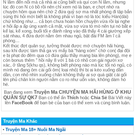
N lắm đến nỗi mà cả nhà ai cũng biết và quí con N lắm, nhưng
lúc đó con N có bồ rồi nên chỉ xem nó là bạn, e chợt nhớ ra
chuyện hôm qua nên chờ 2 đứa quỷ sợ ma nhất phòng đi tập bắn
súng thì hỏi mới biết là không phải vì bạn nó là tóc kiểu Hàn(dài)
chứ không như… cả bọn chưa hoàn hồn chuyện vừa rồi lại nghe
e hỏi ấp a ấp úng xanh cả mặt, vừa sợ vừa tò mò nên tụi nó bắt e
kể lại, kể xong, buổi tối e đánh răng vào đã thấy 4 cái giường xếp
sát nhau, 4 đứa dưới nằm ôm nhau ngủ, bật đài FM ầm ĩ cả
phòng…
Kết thúc đợt quân sự, tưởng thoát được mớ chuyện hãi hùng,
sau khi được tám thả ga vs mấy bà “hàng xóm” chờ con( đại đội
e bị phạt do đêm qua có đứa giấu thầy mang bia lên phòng), mẹ e
còn bonus thêm ” hồi nãy 8 với 1 bà có nhỏ con gái người xơ
xác, ở tầng 5(khu qs), không biết phòng nào mà lúc tối nó ngủ, có
mình nó đang ôm cái gối ôm( loại nhỏ) thì bị ai kéo xuống dần
dần, con nhỏ nhìn xuống chân không thấy ai sợ quá giật cái gối
lên phủ chăn kín người nằm co ro như uốn ván, không dám hó
hé.
Truyện Ma CHUYỆN MA HÃI HÙNG Ở KHU
Bạn đang xem
QUÂN SỰ QK7
Bạn có thể ấn
Thích
hoặc
Chia Sẻ
Bài Viết này
lên
FaceBook
để bạn bè của bạn có thể xem và cùng bình luận.
Truyện Ma Khác
•
Truyện Ma 18+ Nuôi Ma Ngãi