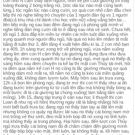
con nhỏ N cảm thấy lạnh người, nhìn về phí cuối giường thì thấy
loáng thoáng 2 bóng trắng nữ, 1tóc dài lúc nào mặt cũng lạnh
lùng,1 tóc ngắn lúc nào cũng cười, sợ quá con nhỏ cắm đầu chơi
tiếp thì nó nghe tiếng trò chuyện của 1 người đàn ôg vs 1 người
đbà(cả khu nhà chỉ dành cho học viên nữ) văng vẳng bên tai…
liên tiếp mấy ng sau ban đêm đang ngủ cả phòng giật mình vì
nghe tiếng đàn ông cười rất to ở đằng sau nhà vệ sinh. Chưa hết,
tối ngủ 1 đứa đắp kín mền tự nhiên cái mền tuột dần xuống nhìn
xung quanh mọi người đều ngủ, hãi quá nó kéo lên nhắm tịt mắt
bẵng đi tuần thứ 3, đến tầng 4 xuất hiện điều kì lạ. 2 con nhỏ bạn
e p 409, 1h sáng trực xong trở về phòng ngủ, vừa nằm xuống
đang lim dim con H cảm thấy cái giường bị đung đưa như đưa
võng ấy, nhìn xung quanh thì tụi nó đang ngủ, mẹt quá nó thiếp đi,
sáng hôm sau đem chuyện ra kể lại thì mặt con Thủy tái mét, hỏi
ra đêm qua nằm kế con H nó cũng bị lắc giường nhưng sợ quá
không dám mở mắt ra, tối nằm nó cũng bị kéo cái mền quăng
xuống đất, không dám lươm luôn. Mấy hôm sau ăn trưa xong,
12h cả bọn lên phòng ngủ, đang lơ mơ thì con H thấy như ai đó
đang bước trên giường từ từ cuối lên đầu mà không thấy bóng ai,
mỗi bước đi là cái giường lại chùng xuống( làm bằng tấm ván
mỏng). 14h 15, đang tập trung ở sân sau học lí thuyết thì con
Loan đi như ng vô hồn( thường ngày rất là bắng nhắng) hỏi ra
mới biết buổi trưa lúc đang ngủ nó thấy bàn tay ai đặt lên mặt
nhưng không cọ quậy ng được lát sau no thấy cái bóng nam mờ
mò trông vẻ thư sinh, đeo mắt kính bóp đít nó xong nó tỉnh luôn
mà không thấy ai trong phòng. Hai hôm sau, đến lượt con Thủy
ngủ trưa thấy cái bóng nam đó đi chầm chậm đến giường mình
rồi đập bộp bộp vào mặt, tỉnh luôn, lại không thấy ai. tối hôm sau,