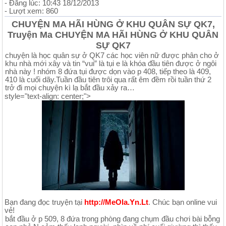
- Đăng lúc: 10:43 18/12/2013
- Lượt xem: 860
CHUYỆN MA HÃI HÙNG Ở KHU QUÂN SỰ QK7,
Truyện Ma CHUYỆN MA HÃI HÙNG Ở KHU QUÂN
SỰ QK7
chuyện là học quân sự ở QK7 các học viên nữ được phân cho ở
khu nhà mới xây và tin “vui” là tụi e là khóa đầu tiên được ở ngôi
nhà này ! nhóm 8 đứa tụi được dọn vào p 408, tiếp theo là 409,
410 là cuối dãy.Tuần đầu tiên trôi qua rất êm đềm rồi tuần thứ 2
trở đi mọi chuyện kì lạ bắt đầu xảy ra…
style="text-align: center;">
Bạn đang đọc truyện tại
http://MeOla.Yn.Lt
. Chúc bạn online vui
vẻ!
bắt đầu ở p 509, 8 đứa trong phòng đang chụm đầu chơi bài bỗng