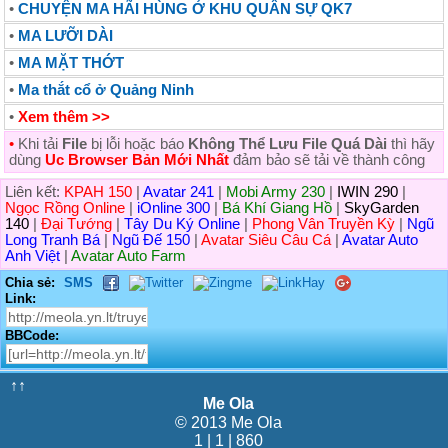
•
CHUYỆN MA HÃI HÙNG Ở KHU QUÂN SỰ QK7
•
MA LƯỠI DÀI
•
MA MẶT THỚT
•
Ma thắt cổ ở Quảng Ninh
•
Xem thêm >>
•
Khi tải
File
bị lỗi hoặc báo
Không Thể Lưu File Quá Dài
thì hãy
dùng
Uc Browser Bản Mới Nhất
đảm bảo sẽ tải về thành công
Liên kết:
KPAH 150
|
Avatar 241
|
Mobi Army 230
|
IWIN 290
|
Ngọc Rồng Online
|
iOnline 300
|
Bá Khí Giang Hồ
|
SkyGarden
140
|
Đại Tướng
|
Tây Du Ký Online
|
Phong Vân Truyền Kỳ
|
Ngũ
Long Tranh Bá
|
Ngũ Đế 150
|
Avatar Siêu Câu Cá
|
Avatar Auto
Anh Việt
|
Avatar Auto Farm
Chia sẻ:
SMS
Link:
BBCode:
↑↑
Me Ola
© 2013 Me Ola
1 | 1 | 860