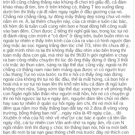
trời tối cũng chẳng thằng nào khùng đi chơi trò giấu đồ, cả đám
kháo nhau đi tìm, tìm ở trên không có, thằng T leo xuống tầng
dưới tìm thì thấy cái đt nằm ngay ngắn ở đầu giường của nó.
Chẳng nói chẳng rằng, tự động mấy thằng dẹp sòng chui vô mền
nằm im re. À, lại thêm chuyện này, của cá nhân e luôn các bác,
tối hôm đó là tuần cuối cùng nên bọn e hoạt động hết công suất
vào ban đêm. Chơi được 2 tiếng thì nghỉ giải lao, trong lúc tụi nó
đi đánh răng còn mình e “cô đơn” ở tầng trên, buồn buồn nhìn ra
ngoài tự nhiên e thấy trên kính của cửa ra vào có hình người đàn
ông mặc áo sọc ngang trắng đen tóc chẻ 7/3, nhìn thì chưa để ý,
e giật mình nhìn ra lại thì không thấy đâu nhìn vào bên trong thì
toàn mấy đứa con gái, mà nhớ lại thì 9h30 h giới nghiêm e chạy
ra ban công nhiều chuyện thì lúc đó ông thầy đứng ở tầng 3 thổi
còi mặc áo thun xám, sáng ra tập thể dục cũng vậy, ngoài ra thì
chẳng có thằng nam nào bén mảng qua được vì có người trực
cầu thang Tụi nó vừa bước ra thì e hỏi có thấy ông nào đứng
ngoài cửa không thì tụi nó lắc đầu, thế là mất hứng, cả bọn hỏi e
hoài mà e sợ tụi nó loạn lên thì khổ nên kêu cả đám đi ngủ luôn
không chơi nữa. Sáng sớm tập thể dục xong bọn e về phòng thấy
con Ngân ngồi bần thần như người mất hồn, hỏi nó có chuyện gì
thì nó hỏi ngược lại tụi e ngày âm, nguyên đám liền chửi nó điên
hay sao tự nhiên ở quân sự hỏi ngày âm chi, thì nó mới kể ra
đêm qua nằm mơ thấy thằng bạn dắt tay nó 2 đứa đi vòng vòng
trường, bỗng thằng bạn nói”…ngày nữa là 49 ngày của… đó
Xíu(tên ở nhà của N) nhớ về nha”(sr các bác e quên cả tên lẫn
ngày rồi), cái tự nhiên con Vân anh nhớ ra ngày âm, rồi con N
ngồi nhẩm tính thì đúng y chóc lời thằng bạn nói, hỏi ra mới biết
bạn đó mới bị tai nạn giao thông chết mà trước đây nó thích con