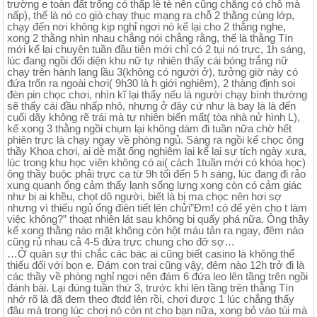
trường e toàn đất trống cỏ thấp lè tè nên cũng chẳng có chỗ mà
nấp), thế là nó co giò chạy thục mạng ra chỗ 2 thằng cùng lớp,
chạy đến nơi không kịp nghỉ ngơi nó kể lại cho 2 thằng nghe,
xong 2 thằng nhìn nhau chẳng nói chẳng rằng, thế là thằng Tín
mới kể lại chuyện tuần đầu tiên mới chỉ có 2 tụi nó trực, 1h sáng,
lúc đang ngồi đối diện khu nữ tự nhiên thấy cái bóng trắng nữ
chạy trên hành lang lầu 3(không có người ở), tưởng giờ này có
đứa trốn ra ngoài chơi( 9h30 là h giới nghiêm), 2 thàng định soi
đèn pin chọc chơi, nhìn kĩ lại thấy nếu là người chạy bình thường
sẽ thấy cái đầu nhấp nhô, nhưng ở đây cứ như là bay là là đến
cuối dãy không rẽ trái mà tự nhiên biến mất( tòa nhà nử hình L),
kể xong 3 thằng ngồi chụm lại không dám đi tuần nữa chờ hết
phiên trực là chạy ngay về phòng ngủ. Sáng ra ngồi kể chọc ông
thầy Khoa chơi, ai dè mặt ổng nghiêm lại kể lại sự tích ngày xưa,
lúc trong khu học viên không có ai( cách 1tuần mới có khóa học)
ông thầy buộc phải trực ca từ 9h tối đến 5 h sáng, lúc đang đi rảo
xung quanh ổng cảm thấy lạnh sống lưng xong còn có cảm giác
như bị ai khều, chọt dô người, biết là bị ma chọc nên hơi sợ
nhưng vì thiếu ngủ ổng điên tiết lên chửi”Đm! có để yên cho t làm
việc không?” thoạt nhiên lát sau không bị quấy phá nữa. Ông thầy
kể xong thằng nào mặt không còn hột máu tản ra ngay, đêm nào
cũng rủ nhau cả 4-5 đứa trực chung cho đỡ sợ…
…Ở quân sự thì chắc các bác ai cũng biết casino là không thể
thiếu đối với bọn e. Đám con trai cũng vậy, đêm nào 12h trở đi là
các thầy về phòng nghỉ ngơi nên đám 6 đứa leo lên tầng trên ngồi
đánh bài. Lại đúng tuần thứ 3, trước khi lên tầng trên thằng Tín
nhớ rõ là đã đem theo đtdđ lên rồi, chơi được 1 lúc chẳng thấy
đâu mà trong lúc chơi nó còn nt cho bạn nữa, xong bỏ vào túi mà