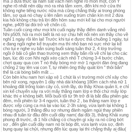
mà 3 đứa thức lại nằm sát vách nên nghe rõ mồn một, con Ý
nghe rõ nhất nên dậy mò ra nhà tắm xem, đến khi mở cửa thì
không nghe tiếng nước nữa mà cũng chẳng thấy ai trong phòng
tắm, sợ quá nó chạy ù lên nằm xuống trùm chăn kín mít 2 đứa
kia hỏi không chịu trả lời đến hôm sau mới kể lại cho mọi người
nghe, p409 lại đòi trở về chốn cũ.
Tuần cuối cùng như mọi khi cuối ngày thầy điểm danh vắng nhỏ
Nhi p509, hỏi ra mới biết là nó sợ chịu hết nổi nên xin thầy cho về
nghỉ 1 ngày rồi lên lại! Trước khi tụi e được thả chuồng 1 ngày, tụi
e đang ngồi nghe kể truyuện ma thì nhỏ bạn nó sực nhớ lại kể
cho tụi e nghe vụ bắn súng buổi sáng tuần thứ 2, 4 lớp trưởng
ngồi ở bãi cỏ gần thao trường xem thầy bắn rồi về chỉ lại cho các
bạn, lúc đó con Nhi ngồi xéo cách nhỏ T chừng 3-4 bước chân,
chợt quay qua con T nó thấy bóng mờ mờ 1 người đàn ông đang
chống 2 tay lên vai con T, tự nhiên ông thầy quát lớn ” thôi bắn”
thế là cái bóng biến mất …
Còn bên khu nam hơi xập xệ 1 chút là vì trường mới chỉ xây cho
bên nữ xong, nguyên 1 dãy nhà dài khỏang 180m cách nhà nữ 1
khoảng đất trống toàn cây cỏ, sình lầy, do thầy Khoa quản lí, e chỉ
xin kể chuyển xảy ra với mấy thằng nam lớp e thôi chứ mấy lớp
khác thì e không biết. Mỗi buổi tối từ 9h trở đi là bắt đầu phiên gác
đêm, mỗi phiên từ 3-4 người, tuần thứ 2 , ba thằng nam lớp e
được xếp cùng ca mà lại vào lúc 2-3h sáng, vừa lạnh lại không 1
bóng người, 3 thằng đều sợ nhưng đành ngậm ngùi thay phiên
nhau đi tuần từ đầu đến cuối dãy nam( đại đội 3), thằng Khải xung
phong đi trước, đi 1 hồi chẳng có chuyện gì xảy ra nó cũng bớt
sợ , đến gần cuối dãy nam nó bị bóp đít, vừa lạnh vừa sợ, định
bụng quay lại chửi, nhưng đến lúc quay lại thì chẳng thấy ai đâu(