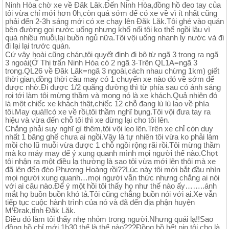
Ninh Hòa chờ xe về Đăk Lăk.Đến Ninh Hòa,đồng hồ đeo tay của
tôi vừa chỉ mới hơn 0h,còn quá sớm để có xe về vì ít nhất cũng
phải đến 2-3h sáng mới có xe chạy lên Đăk Lăk.Tôi ghé vào quán
bên đường gọi nước uống nhưng khổ nổi tôi ko thể ngồi lâu vì
quá nhiều muỗi,lại buồn ngủ nữa.Tôi vội uống nhanh ly nước và đi
đi lại lại trước quán.
Cứ vậy hoài cũng chán,tôi quyết đinh đi bộ từ ngã 3 trong ra ngã
3 ngoài(Ở Thị trấn Ninh Hòa có 2 ngã 3-Trên QL1A=ngã 3
trong.QL26 về Đăk Lăk=ngã 3 ngoài,cách nhau chừng 1km) giết
thời gian,đồng thời cầu may có 1 chuyến xe nào đó về sớm để
được nhờ.Đi được 1/2 quãng đường thì từ phía sau có ánh sáng
rọi tới làm tôi mừng thầm và mong nó là xe khách.Quả nhiên đó
là một chiếc xe khách thật,chiếc 12 chỗ đang lù lù lao về phía
tôi.May quá!!có xe về rồi,tôi thầm nghĩ bụng.Tôi vội đưa tay ra
hiệu và vừa đến chỗ tôi thì xe dừng lại cho tôi lên.
Chẳng phải suy nghĩ gì thêm,tôi vội leo lên.Trên xe chỉ còn duy
nhất 1 băng ghế chưa ai ngồi.Vậy là tự nhiên tôi vừa ko phải làm
mồi cho lũ muỗi vừa được 1 chỗ ngồi rộng rãi rồi.Tôi mừng thầm
mà ko mảy may để ý xung quanh mình mọi người thế nào.Chợt
tôi nhận ra một điều lạ thường là sao tôi vừa mới lên thôi mà xe
đã lên đến đèo Phượng Hoàng rồi??Lúc này tôi mới bắt đầu nhìn
mọi người xung quanh…mọi người vẫn thức nhưng chẳng ai nói
với ai câu nào.Để ý một hồi tôi thấy họ như thế nào ấy……..ánh
mắt họ buồn buồn khó tả.Tôi cũng chẳng buồn nói với ai.Xe vẫn
tiếp tục cuộc hành trình của nó và đã đến địa phận huyện
M’Đrak,tỉnh Đăk Lăk.
Điều đó làm tôi thấy nhẹ nhỏm trong người.Nhưng quái lạ!!Sao
đồng hồ chỉ mới 1h30,thế là thế nào???Đồng hồ hết pin,tôi cho là