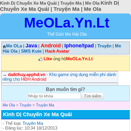
Kinh Dị
Kinh Dị Chuyến Xe Ma Quái | Truyện Ma | Me Ola
Chuyến Xe Ma Quái | Truyện Ma | Me Ola
MeOLa.Yn.Lt
Thế Giới Me Hài Ola
Java
Android
Iphone/Ipad
Me OLa
|
|
|
|
Truyện
|
Me
Hài Ola
|
SMS Kute
|
Hack Avatar
Like
ủng hộ
MeOLa.Yn.Lt
→
daikthuy.apphd.vn
- Kho game ứng dụng miễn phí dành
riêng cho
HĐH Android
Bạn muốn tìm gì?
Me Ola
>
Truyện
>
Truyện Ma
Kinh Dị Chuyến Xe Ma Quái
- Thể loại:
Truyện Ma
- Đăng lúc: 10:34 18/12/2013