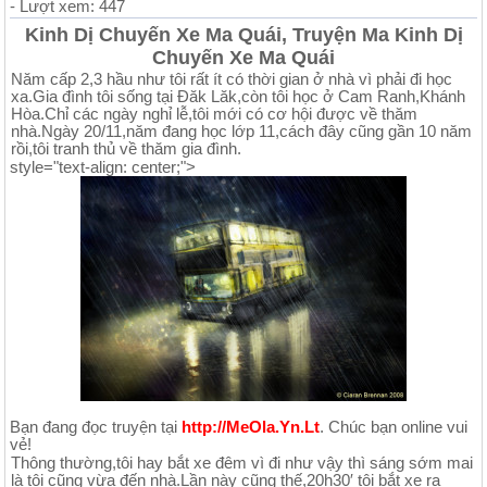
- Lượt xem: 447
Kinh Dị Chuyến Xe Ma Quái, Truyện Ma Kinh Dị
Chuyến Xe Ma Quái
Năm cấp 2,3 hầu như tôi rất ít có thời gian ở nhà vì phải đi học
xa.Gia đình tôi sống tại Đăk Lăk,còn tôi học ở Cam Ranh,Khánh
Hòa.Chỉ các ngày nghỉ lễ,tôi mới có cơ hội được về thăm
nhà.Ngày 20/11,năm đang học lớp 11,cách đây cũng gần 10 năm
rồi,tôi tranh thủ về thăm gia đình.
style="text-align: center;">
Bạn đang đọc truyện tại
http://MeOla.Yn.Lt
. Chúc bạn online vui
vẻ!
Thông thường,tôi hay bắt xe đêm vì đi như vậy thì sáng sớm mai
là tôi cũng vừa đến nhà.Lần này cũng thế,20h30′ tôi bắt xe ra