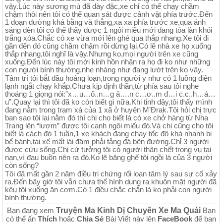
vậy.Lúc này sương mù đã dày đặc,xe chỉ có thể chạy chầm
chậm thôi nên tôi có thể quan sát được cảnh vật phía trước.Đến
1 đoạn đường khá bằng và thẳng,xa xa phía trước xe,qua ánh
sáng đèn tôi có thể thấy được 1 ngôi miếu mới đang tỏa làn khói
trắng xóa.Chắc có xe vừa mới lên ghé qua thắp nhang.Xe tôi đi
gần đến đó cũng chầm chậm rồi dừng lại.Có lẽ nhà xe họ xuống
thắp nhang,tôi nghĩ là vậy.Nhưng ko,mọi người trên xe cũng
xuống.Đến lúc này tôi mới kinh hồn nhận ra họ đi ko như những
con người bình thường,nhẹ nhàng như đang lướt trên ko vậy.
Tâm trí tôi bắt đầu hoảng loạn,trong người y như có 1 luồng điện
lạnh ngắt chạy khắp.Chưa kịp định thần,từ phía sau tôi nghe
thoảng 1 giọng nói:”x…u…ố..n…g ă….n c…ơ..m đ…i c.c..h…á…
u”.Quay lại thì tôi đã ko còn biết gì nữa.Khi tỉnh dậy,tôi thấy mình
đang nằm trong trạm xá của 1 xã ở huyện M’Đrak.Tôi hỏi chị trực
ban sao tôi lại nằm đó thì chị cho biết là có xe chở hàng từ Nha
Trang lên “lượm” được tôi cạnh ngôi miếu đó.Và chị cũng cho tôi
biết là cách đó 1 tuần,1 xe khách đang chạy tốc độ khá nhanh bị
bể bánh,tài xế mất lái đâm phải tảng đá bên đường.Chỉ 3 người
được cứu sống.Chị cứ tưởng tôi có người thân chết trong vụ tai
nạn,vì đau buồn nên ra đó.Ko lẽ băng ghế tôi ngồi là của 3 người
còn sống?
Tôi đã mất gần 2 năm điều trị chứng rối loạn tâm lý sau sự cố xảy
ra.Đến bây giờ tôi vẫn chưa thể hình dung ra khuôn mặt người đã
kêu tôi xuống ăn cơm.Có 1 điều chắc chắn là ko phải con người
bình thường.
Truyện Ma Kinh Dị Chuyến Xe Ma Quái
Bạn đang xem
Bạn
có thể ấn
Thích
hoặc
Chia Sẻ
Bài Viết này lên
FaceBook
để bạn