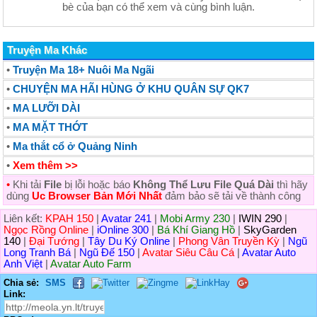
bè của bạn có thể xem và cùng bình luận.
Truyện Ma Khác
•
Truyện Ma 18+ Nuôi Ma Ngãi
•
CHUYỆN MA HÃI HÙNG Ở KHU QUÂN SỰ QK7
•
MA LƯỠI DÀI
•
MA MẶT THỚT
•
Ma thắt cổ ở Quảng Ninh
•
Xem thêm >>
•
Khi tải
File
bị lỗi hoặc báo
Không Thể Lưu File Quá Dài
thì hãy
dùng
Uc Browser Bản Mới Nhất
đảm bảo sẽ tải về thành công
Liên kết:
KPAH 150
|
Avatar 241
|
Mobi Army 230
|
IWIN 290
|
Ngọc Rồng Online
|
iOnline 300
|
Bá Khí Giang Hồ
|
SkyGarden
140
|
Đại Tướng
|
Tây Du Ký Online
|
Phong Vân Truyền Kỳ
|
Ngũ
Long Tranh Bá
|
Ngũ Đế 150
|
Avatar Siêu Câu Cá
|
Avatar Auto
Anh Việt
|
Avatar Auto Farm
Chia sẻ:
SMS
Link: