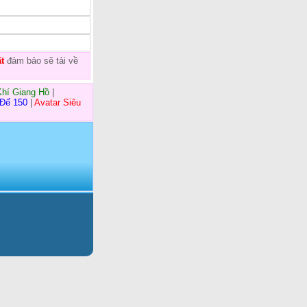
t
đảm bảo sẽ tải về
Khí Giang Hồ
|
 Đế 150
|
Avatar Siêu