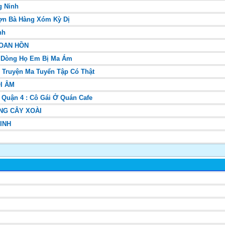
g Ninh
ợn Bà Hàng Xóm Kỳ Dị
nh
OAN HỒN
: Dòng Họ Em Bị Ma Ám
 Truyện Ma Tuyển Tập Có Thật
I ÂM
i Quận 4 : Cô Gái Ở Quán Cafe
NG CÂY XOÀI
INH