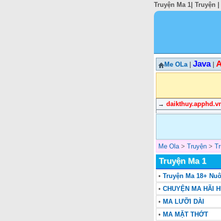
Truyện Ma 1| Truyện |
Java
A
Me OLa
|
|
→
daikthuy.apphd.v
Me Ola
>
Truyện
>
T
Truyện Ma 1
•
Truyện Ma 18+ Nuô
•
CHUYỆN MA HÃI 
•
MA LƯỠI DÀI
•
MA MẶT THỚT