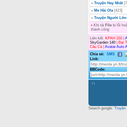
»
Truyện Hay Nhất
[7
»
Me Hài Ola
[423]
»
Truyện Người Lớn
•
Khi tải
File
bị lỗi h
thành công
Liên kết:
KPAH 150
|
A
SkyGarden 140
|
Đại 
Câu Cá
|
Avatar Auto A
Chia sẻ:
SMS
Link:
BBCode:
↑↑
Search google:
Truyện 