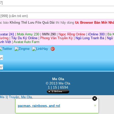
7]
[999] (cấm trẻ em)
oặc báo
Không Thể Lưu File Quá Dài
thì hãy dùng
Uc Browser Bản Mới Nhấ
vatar 241
|
Mobi Army 230
|
IWIN 290
|
Ngọc Rồng Online
|
iOnline 300
|
Bá 
Tướng
|
Tây Du Ký Online
|
Phong Vân Truyền Kỳ
|
Ngũ Long Tranh Bá
|
Ngũ
nh Việt
|
Avatar Auto Farm
Me Ola
© 2013 Me Ola
1 | 15 | 6594
Ma 1| Truyện
,
Me Ola
,
»
pacman, rainbows, and rol