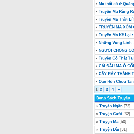
•
Ma thắt cổ ở Quản
•
Truyện Ma Rùng R
•
Truyện Ma Thời Lí
•
TRUYỆN MA XÓM 
•
Truyện Ma Kể Lại 
•
Những Vong Linh -
•
NGƯỜI CHỒNG CÕ
•
Truyện Có Thật Tạ
•
CÁI ĐẦU MA Ở CỐ
•
CÂY RÁY THÀNH T
•
Oan Hồn Chưa Tan
1
2
3
4
»
Danh Sách Truyện
»
Truyện Ngắn
[73]
»
Truyện Cười
[32]
»
Truyện Ma
[50]
»
Truyện Dài
[31]