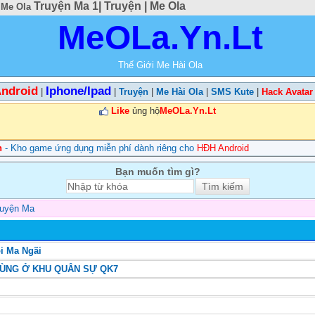
Truyện Ma 1| Truyện | Me Ola
 Me Ola
MeOLa.Yn.Lt
Thế Giới Me Hài Ola
ndroid
Iphone/Ipad
|
|
Truyện
|
Me Hài Ola
|
SMS Kute
|
Hack Avatar
Like
ủng hộ
MeOLa.Yn.Lt
n
- Kho game ứng dụng miễn phí dành riêng cho
HĐH Android
Bạn muốn tìm gì?
ruyện Ma
i Ma Ngãi
HÙNG Ở KHU QUÂN SỰ QK7