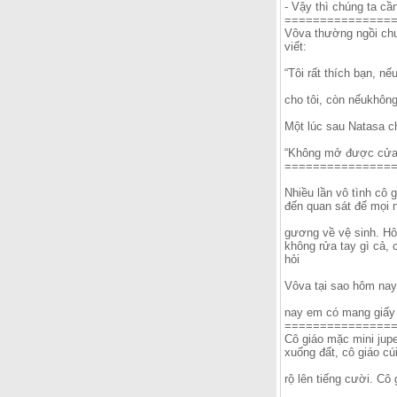
- Vậy thì chúng ta cầ
===============
Vôva thường ngồi chu
viết:
“Tôi rất thích bạn, nế
cho tôi, còn nếukhông
Một lúc sau Natasa c
“Không mở được cửa
===============
Nhiều lần vô tình cô g
đến quan sát để mọi 
gương về vệ sinh. Hôm
không rửa tay gì cả, 
hỏi
Vôva tại sao hôm nay k
nay em có mang giấy
===============
Cô giáo mặc mini jupe
xuống đất, cô giáo cú
rộ lên tiếng cười. Cô 