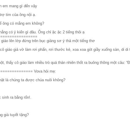
òn em mang gì đến vậy
ợ tim của ông nội ạ.
thế ông có mắng em không?
ẳng có ý kiến gì đâu. Ông chỉ ặc ặc 2 tiếng thôi ạ
=================
giáo lên lớp đứng trên bục giảng sơ ý thả một tiếng thơ
cô giáo giả vờ làm rơi phấn, rơi thước kẻ, xoa xoa gót giầy xuống sàn, di d
t, thấy cô giáo làm nhiều trò quá thản nhiên thốt ra buông thõng một câu: “Đ
============= Vova hỏi mẹ:
hật là chúng ta được chúa nuôi không?
 sinh ra bằng rốn!.
g già tuyết tặng?