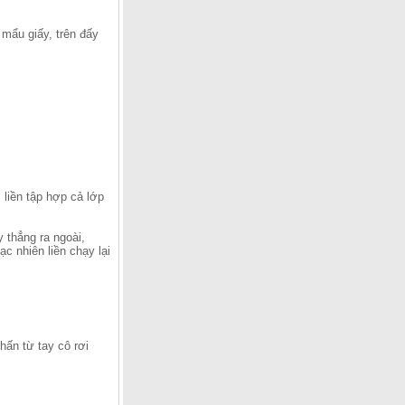
mẩu giấy, trên đấy
, liền tập hợp cả lớp
y thẳng ra ngoài,
ạc nhiên liền chạy lại
hấn từ tay cô rơi