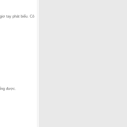
giơ tay phát biểu. Cô
uống được.