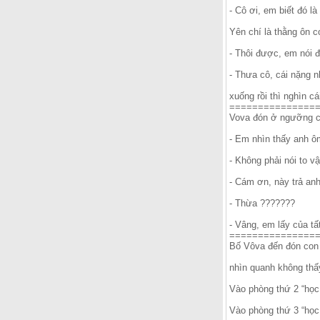
- Cô ơi, em biết đó là 
Yên chí là thằng ôn c
- Thôi được, em nói 
- Thưa cô, cái nặng n
xuống rồi thì nghìn c
===============
Vova đón ở ngưỡng cử
- Em nhìn thấy anh ô
- Không phải nói to v
- Cám ơn, này trả anh
- Thừa ???????
- Vâng, em lấy của tấ
===============
Bố Vôva đến đón con 
nhìn quanh không thấ
Vào phòng thứ 2 “học
Vào phòng thứ 3 “học