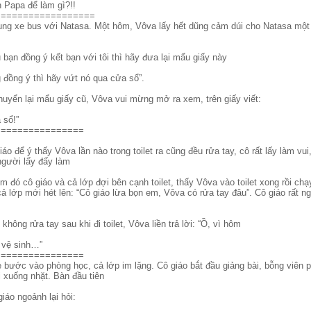
n Papa để làm gì?!!
==================
ng xe bus với Natasa. Một hôm, Vôva lấy hết dũng cảm dúi cho Natasa một 
u bạn đồng ý kết bạn với tôi thì hãy đưa lại mẩu giấy này
 đồng ý thì hãy vứt nó qua cửa sổ”.
huyển lại mẩu giấy cũ, Vôva vui mừng mở ra xem, trên giấy viết:
 sổ!”
================
iáo để ý thấy Vôva lần nào trong toilet ra cũng đều rửa tay, cô rất lấy làm vui
người lấy đấy làm
 đó cô giáo và cả lớp đợi bên cạnh toilet, thấy Vôva vào toilet xong rồi chạ
cả lớp mới hét lên: “Cô giáo lừa bọn em, Vôva có rửa tay đâu”. Cô giáo rất ng
hông rửa tay sau khi đi toilet, Vôva liền trả lời: “Ồ, vì hôm
 vệ sinh…”
================
 bước vào phòng học, cả lớp im lặng. Cô giáo bắt đầu giảng bài, bỗng viên p
i xuống nhặt. Bàn đầu tiên
giáo ngoảnh lại hỏi: