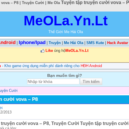
Tuyện tập truyện cười vova – P
 vova – P8 | Truyện Cười | Me Ola
MeOLa.Yn.Lt
Thế Giới Me Hài Ola
ndroid
Iphone/Ipad
|
|
Truyện
|
Me Hài Ola
|
SMS Kute
|
Hack Avatar
Like
ủng hộ
MeOLa.Yn.Lt
n
- Kho game ứng dụng miễn phí dành riêng cho
HĐH Android
Bạn muốn tìm gì?
ruyện Cười
n cười vova – P8
ời
12/2013
 truyện cười vova – P8, Truyện Cười Tuyện tập truyện cười
hỏi cả lớp: