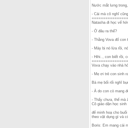
Nước mắt lưng trong, b
- Cái mà cô nghĩ cũn
===============
Natasha đi học vể hớ
- Ở đâu ra thế?
- Thằng Vova đố con t
- Mày bị nó lừa rồi, 
- Hihi.., con biết rồ
===============
Vova chạy vào nhà hỏ
- Mẹ ơi trẻ con sinh 
Bà mẹ bối rối nghĩ bụ
- À do con cò mang đ
- Thấy chưa, thế mà ấ
Cô giáo dặn học sinh 
để minh hoạ cho buổi
theo vật dụng gì và 
Boris: Em mang cái m