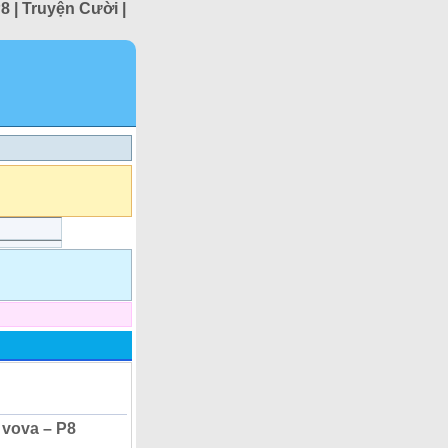
8 | Truyện Cười |
 vova – P8