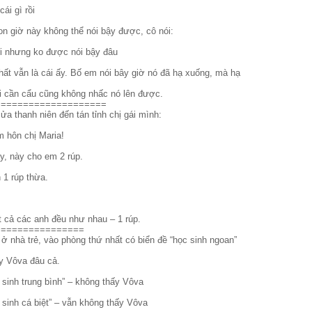
cái gì rồi
on giờ này không thể nói bậy được, cô nói:
đi nhưng ko được nói bậy đâu
hất vẫn là cái ấy. Bố em nói bây giờ nó đã hạ xuống, mà hạ
ái cần cẩu cũng không nhấc nó lên được.
====================
a thanh niên đến tán tỉnh chị gái mình:
m hôn chị Maria!
ậy, này cho em 2 rúp.
 1 rúp thừa.
t cả các anh đều như nhau – 1 rúp.
================
ở nhà trẻ, vào phòng thứ nhất có biển đề “học sinh ngoan”
y Vôva đâu cả.
 sinh trung bình” – không thấy Vôva
 sinh cá biệt” – vẫn không thấy Vôva