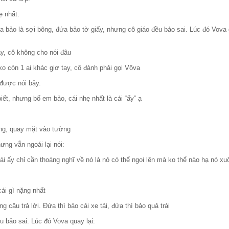
ẹ nhất.
 bảo là sợi bông, đứa bảo tờ giấy, nhưng cô giáo đều bảo sai. Lúc đó Vova 
y, cô không cho nói đâu
o còn 1 ai khác giơ tay, cô đành phải gọi Vôva
 được nói bậy.
ết, nhưng bố em bảo, cái nhẹ nhất là cái “ấy” ạ
ứng, quay mặt vào tường
ưng vẫn ngoái lại nói:
ái ấy chỉ cần thoáng nghĩ về nó là nó có thể ngoi lên mà ko thể nào hạ nó x
ái gì nặng nhất
ng câu trả lời. Đứa thì bảo cái xe tải, đứa thì bảo quả trái
u bảo sai. Lúc đó Vova quay lại: