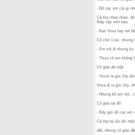
- Đố các em cái gì nh
Cả lớp nhao nhao, đứa
thấy vậy mới bảo:
- Bạn Vova hay nói bậ
Cô chờ 1 lúc, nhưng k
- Em nói đi nhưng ko
- Thưa cô em không bi
Cô giáo đỏ mặt:
- Vova! ra góc lớp đ
Vova đi ra góc lớp, nh
- Nhưng bố em nói , c
Cô giáo lại đố:
- Bây giờ đố các em c
Cả lớp lại rộn lên nhữ
đất, nhưng cô giáo đề