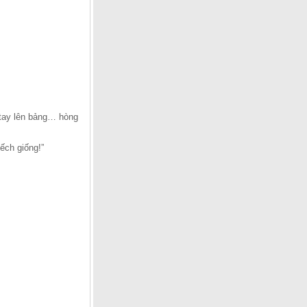
i tay lên bảng… hòng
ếch giống!”