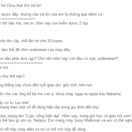
é Vôva thút thít trả lời:
g được đấy, nhưng câu trả lời của em là những que diêm cơ…
================
n hở bảo mẹ, mẹ ơi, hôm nay con kiếm được 2 rúp.
rèo lên cây, mỗi lần nó cho 10 kopec.
nó làm thế để nhìn underwear của mày đấy.
i, con đâu phải đứa ngu? Cho nên hôm nay con đâu có mặc underwear!!!
===================
i mẹ:
ra như thế nào?
ng thằng này chưa đến tuổi giáo dục giới tính, bèn nói:
ến cho các ông bố bà mẹ con ạ. Vova chạy ngay ra ngoài bảo Natasha:
y cứ lo. Lại nhé!
mang theo một số đồ dùng hiện đại trong gia đình đến lớp
 học mang tên “Cuộc sống hiện đại”. Hôm sau, trong giờ học cô giáo hỏi xe
có thể làm gì với nó. Natasa: Em mang máy Sony Walkman và em có thể ngh
ở đồ hộp chạy điện và nó có thể mở hộp dễ dàng.