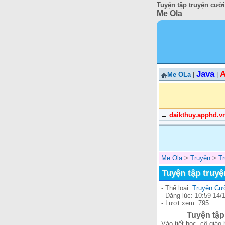
Tuyện tập truyện cười
Me Ola
Java
A
Me OLa
|
|
→
daikthuy.apphd.v
Me Ola
>
Truyện
>
T
Tuyện tập truyệ
- Thể loại:
Truyện Cư
- Đăng lúc: 10:59 14/
- Lượt xem: 795
Tuyện tập
Vào tiết học, cô giáo 