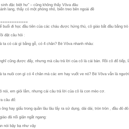
 sinh đặc biệt hư” – cũng không thấy Vôva đâu
ành lang, thấy có một phòng nhỏ, biển treo bên ngoài đề
=============
 buổi đi học đầu tiên của các cháu được hứng thú, cô giáo bắt đầu bằng trò 
ồi đặt câu hỏi :
à ta có cái gì bằng gỗ, có 4 chân? Bé Vôva nhanh nhảu:
nghĩ cũng được đấy, nhưng mà câu trả lời của cô là cái bàn. Rồi cô đố tiếp, 
hà ta nuôi con gì có 4 chân mà các em hay vuốt ve nó? Bé Vôva vẫn là người
 nói, em giỏi lắm, nhưng cái câu trả lời của cô là con mèo cơ.
ra câu đố:
 ông hay giấu trong quần lâu lâu lấy ra sử dụng, dài dài, tròn tròn , đầu đỏ đ
giáo đă nổi giận ngắt ngang:
n nói bậy bạ như vậy