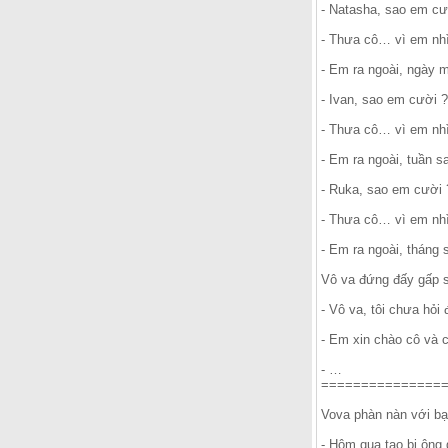
- Natasha, sao em cư
- Thưa cô… vì em nhì
- Em ra ngoài, ngày m
- Ivan, sao em cười ?
- Thưa cô… vì em nhì
- Em ra ngoài, tuần s
- Ruka, sao em cười 
- Thưa cô… vì em nhì
- Em ra ngoài, tháng 
Vô va đứng đấy gấp sá
- Vô va, tôi chưa hỏ
- Em xin chào cô và 
- …
===============
Vova phàn nàn với bạ
- Hôm qua tao bị ông g