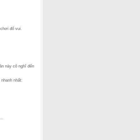
chơi đố vui.
lần này cô nghĩ đến
 nhanh nhất:
ỏ…