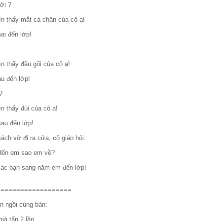
ời ?
n thấy mắt cá chân của cô ạ!
ai đến lớp!
n thấy đầu gối của cô ạ!
au đến lớp!
?
n thấy đùi của cô ạ!
sau đến lớp!
ch vở đi ra cửa, cô giáo hỏi:
i đến em sao em về?
các bạn sang năm em đến lớp!
===================
n ngồi cùng bàn:
ià tẩn 2 lần.