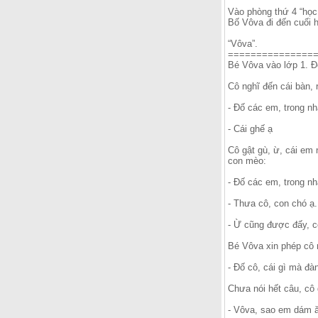
Vào phòng thứ 4 “học
Bố Vôva đi đến cuối h
“Vôva”.
===============
Bé Vôva vào lớp 1. Để
Cô nghĩ đến cái bàn, r
- Đố các em, trong nh
- Cái ghế ạ
Cô gật gù, ừ, cái em 
con mèo:
- Đố các em, trong n
- Thưa cô, con chó ạ.
- Ừ cũng được đấy, cô
Bé Vôva xin phép cô 
- Đố cô, cái gì mà đàn
Chưa nói hết câu, cô 
- Vôva, sao em dám ă