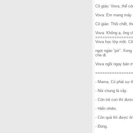
Cô giáo: Vova, thế c
Vova: Em mang máy tr
Cô giáo: Thôi chết, 
Vova: Không ạ, ông ch
===============
Vova học lớp một. Cô 
ngọt ngào “pứ”. Xong 
che đi.
Vova ngồi ngay bàn mộ
=================
- Mama, Có phải sự t
- Nói chung là vậy.
- Còn trẻ con thì được
- Hiển nhiên.
- Còn quà thì được ôn
- Đúng.