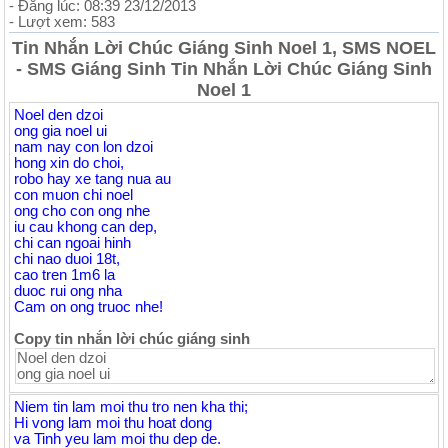
- Đăng lúc: 08:39 23/12/2013
- Lượt xem: 583
Tin Nhắn Lời Chúc Giáng Sinh Noel 1, SMS NOEL
- SMS Giáng Sinh Tin Nhắn Lời Chúc Giáng Sinh
Noel 1
Noel den dzoi
ong gia noel ui
nam nay con lon dzoi
hong xin do choi,
robo hay xe tang nua au
con muon chi noel
ong cho con ong nhe
iu cau khong can dep,
chi can ngoai hinh
chi nao duoi 18t,
cao tren 1m6 la
duoc rui ong nha
Cam on ong truoc nhe!
Copy tin nhắn lời chúc giáng sinh
Niem tin lam moi thu tro nen kha thi;
Hi vong lam moi thu hoat dong
va Tinh yeu lam moi thu dep de.