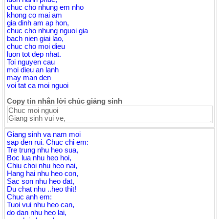
chuc cho nhung em nho
khong co mai am
gia dinh am ap hon,
chuc cho nhung nguoi gia
bach nien giai lao,
chuc cho moi dieu
luon tot dep nhat.
Toi nguyen cau
moi dieu an lanh
may man den
voi tat ca moi nguoi
Copy tin nhắn lời chúc giáng sinh
Giang sinh va nam moi
sap den rui. Chuc chi em:
Tre trung nhu heo sua,
Boc lua nhu heo hoi,
Chiu choi nhu heo nai,
Hang hai nhu heo con,
Sac son nhu heo dat,
Du chat nhu ..heo thit!
Chuc anh em:
Tuoi vui nhu heo can,
do dan nhu heo lai,