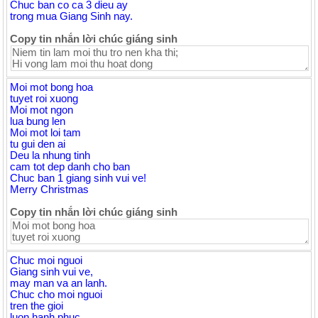
Chuc ban co ca 3 dieu ay
trong mua Giang Sinh nay.
Copy tin nhắn lời chúc giáng sinh
Moi mot bong hoa
tuyet roi xuong
Moi mot ngon
lua bung len
Moi mot loi tam
tu gui den ai
Deu la nhung tinh
cam tot dep danh cho ban
Chuc ban 1 giang sinh vui ve!
Merry Christmas
Copy tin nhắn lời chúc giáng sinh
Chuc moi nguoi
Giang sinh vui ve,
may man va an lanh.
Chuc cho moi nguoi
tren the gioi
luon hanh phuc,