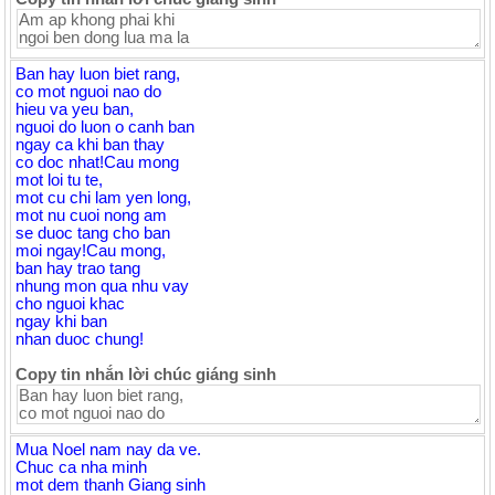
Ban hay luon biet rang,
co mot nguoi nao do
hieu va yeu ban,
nguoi do luon o canh ban
ngay ca khi ban thay
co doc nhat!Cau mong
mot loi tu te,
mot cu chi lam yen long,
mot nu cuoi nong am
se duoc tang cho ban
moi ngay!Cau mong,
ban hay trao tang
nhung mon qua nhu vay
cho nguoi khac
ngay khi ban
nhan duoc chung!
Copy tin nhắn lời chúc giáng sinh
Mua Noel nam nay da ve.
Chuc ca nha minh
mot dem thanh Giang sinh