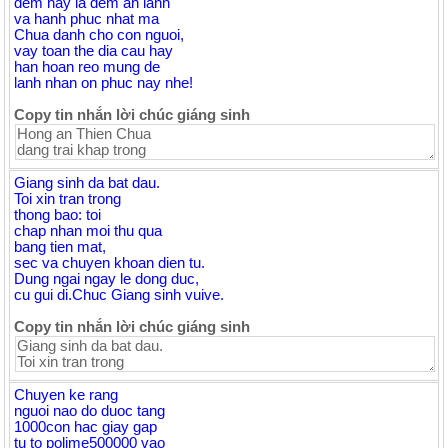
dem nay la dem an lanh
va hanh phuc nhat ma
Chua danh cho con nguoi,
vay toan the dia cau hay
han hoan reo mung de
lanh nhan on phuc nay nhe!
Copy tin nhắn lời chúc giáng sinh
Giang sinh da bat dau.
Toi xin tran trong
thong bao: toi
chap nhan moi thu qua
bang tien mat,
sec va chuyen khoan dien tu.
Dung ngai ngay le dong duc,
cu gui di.Chuc Giang sinh vuive.
Copy tin nhắn lời chúc giáng sinh
Chuyen ke rang
nguoi nao do duoc tang
1000con hac giay gap
tu to polime500000 vao