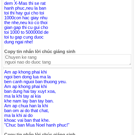
dem X-Mas thi se rat
hanh phuc,neu la ban
toi thi hay gui cho toi
1000con hac giay nhu
the nhe,neu ko co thoi
gian gap thi cu gui cho
toi 1000 to 500000d de
toi tu gap cung duoc
dung ngai nhe!
Copy tin nhắn lời chúc giáng sinh
Am ap khong phai khi
ngoi ben dong lua ma la
ben canh nguoi ban thuong yeu.
Am ap khong phai khi
ban dung hai tay xuyt xoa,
ma la khi tay ai kia
khe nam lay ban tay ban.
Am ap chua han la khi
ban om ai do that chat,
ma la khi ai do
khoac vai ban that khe.
"Chuc ban Mua Noel hanh phuc!"
Copy tin nhắn lời chúc giáng sinh