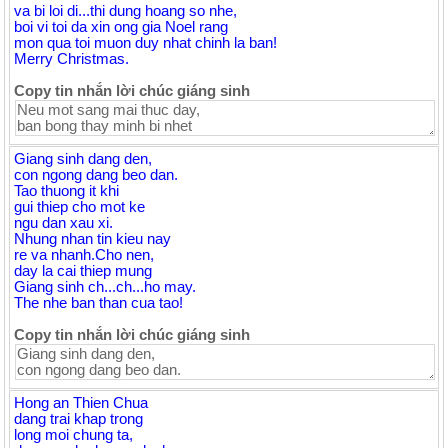
va bi loi di...thi dung hoang so nhe,
boi vi toi da xin ong gia Noel rang
mon qua toi muon duy nhat chinh la ban!
Merry Christmas.
Copy tin nhắn lời chúc giáng sinh
Giang sinh dang den,
con ngong dang beo dan.
Tao thuong it khi
gui thiep cho mot ke
ngu dan xau xi.
Nhung nhan tin kieu nay
re va nhanh.Cho nen,
day la cai thiep mung
Giang sinh ch...ch...ho may.
The nhe ban than cua tao!
Copy tin nhắn lời chúc giáng sinh
Hong an Thien Chua
dang trai khap trong
long moi chung ta,