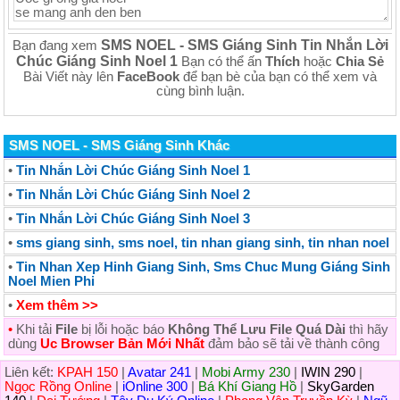
SMS NOEL - SMS Giáng Sinh Tin Nhắn Lời
Bạn đang xem
Chúc Giáng Sinh Noel 1
Bạn có thể ấn
Thích
hoặc
Chia Sẻ
Bài Viết này lên
FaceBook
để bạn bè của bạn có thể xem và
cùng bình luận.
SMS NOEL - SMS Giáng Sinh Khác
•
Tin Nhắn Lời Chúc Giáng Sinh Noel 1
•
Tin Nhắn Lời Chúc Giáng Sinh Noel 2
•
Tin Nhắn Lời Chúc Giáng Sinh Noel 3
•
sms giang sinh, sms noel, tin nhan giang sinh, tin nhan noel
•
Tin Nhan Xep Hinh Giang Sinh, Sms Chuc Mung Giáng Sinh
Noel Mien Phi
•
Xem thêm >>
•
Khi tải
File
bị lỗi hoặc báo
Không Thể Lưu File Quá Dài
thì hãy
dùng
Uc Browser Bản Mới Nhất
đảm bảo sẽ tải về thành công
Liên kết:
KPAH 150
|
Avatar 241
|
Mobi Army 230
|
IWIN 290
|
Ngọc Rồng Online
|
iOnline 300
|
Bá Khí Giang Hồ
|
SkyGarden