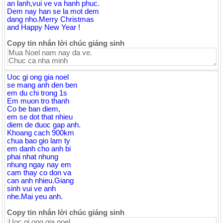
an lanh,vui ve va hanh phuc.
Dem nay han se la mot dem
dang nho.Merry Christmas
and Happy New Year !
Copy tin nhắn lời chúc giáng sinh
Uoc gi ong gia noel
se mang anh den ben
em du chi trong 1s
Em muon tro thanh
Co be ban diem,
em se dot that nhieu
diem de duoc gap anh.
Khoang cach 900km
chua bao gio lam ty
em danh cho anh bi
phai nhat nhung
nhung ngay nay em
cam thay co don va
can anh nhieu.Giang
sinh vui ve anh
nhe.Mai yeu anh.
Copy tin nhắn lời chúc giáng sinh