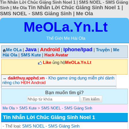
Tin Nhắn Lời Chúc Giáng Sinh Noel 1 | SMS NOEL - SMS Giáng
Tin Nhắn Lời Chúc Giáng Sinh Noel 1 |
Sinh | Me Ola
SMS NOEL - SMS Giáng Sinh | Me Ola
MeOLa.Yn.Lt
Thế Giới Me Hài Ola
Java
Android
Iphone/Ipad
Me OLa
|
|
|
|
Truyện
|
Me
Hài Ola
|
SMS Kute
|
Hack Avatar
Like
ủng hộ
MeOLa.Yn.Lt
→
daikthuy.apphd.vn
- Kho game ứng dụng miễn phí dành
riêng cho
HĐH Android
Bạn muốn tìm gì?
Me Ola
>
SMS Kute
>
SMS NOEL - SMS Giáng Sinh
Tin Nhắn Lời Chúc Giáng Sinh Noel 1
- Thể loại:
SMS NOEL - SMS Giáng Sinh