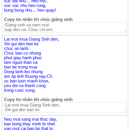
suc dai nhu… heo noc,
xoc vac nhu heo rung,
bung bung nhu… heo quay!
Copy tin nhắn lời chúc giáng sinh
Lai mot mua Giang Sinh den,
Xin gui den ban loi
chuc an lanh.
Chuc ban co nhung
phut giay hanh phuc
ben nguoi than va
ban be trong mua
Dong lanh leo nhung
am ap tinh thuong nay.Ch
uc ban luon manh khoe,
yeu doi va thanh cong
trong cuoc song.
Copy tin nhắn lời chúc giáng sinh
Neu mot sang mai thuc day,
ban bong thay minh bi nhet
vao mot cai bao bo that to