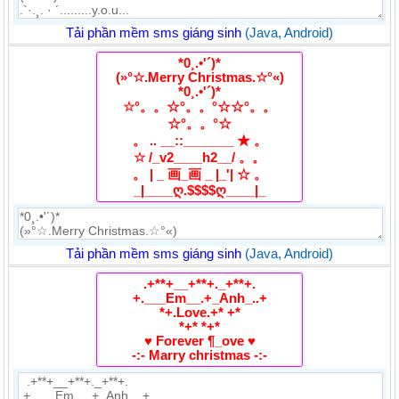
Tải phần mềm sms giáng sinh
(Java, Android)
*0¸.•'´)*
(»°☆.Merry Christmas.☆°«)
*0¸.•'´)*
☆°。。☆°。。°☆☆°。。
☆°。。°☆
。 .. __::_______ ★ 。
☆ /_v2____h2__/ 。。
。 | _ 画_画 _ |_'| ☆ 。
_|____ღ.$$$$ღ____|_
Tải phần mềm sms giáng sinh
(Java, Android)
.+**+__+**+._+**+.
+.___Em__.+_Anh_..+
*+.Love.+* +*
*+* *+*
♥ Forever ¶_ove ♥
-:- Marry christmas -:-