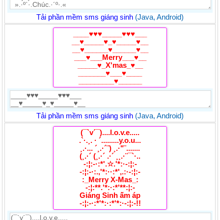
Tải phần mềm sms giáng sinh
(Java, Android)
____♥♥♥_____♥♥♥___
__♥_____♥_♥_____♥__
__♥______♥______♥__
___♥___Merry___♥__
_____♥_X'mas_♥__
_______♥___♥____
_________♥______
Tải phần mềm sms giáng sinh
(Java, Android)
(¯`v´¯)....l.o.v.e.....
.`·.¸. · ´.........y.o.u...
¸.·... ´¸.·´¨) ¸.·"¨.......
(¸.·´ (¸.·´ .·´ ¸¸.·¨¯`·..
-:¦:-·:*'.☆.'*:·-:¦:-
-:¦:-·:.,'*:··:*',.:·-:¦:-
:_Merry X-Mas_:
-:¦:**.'*:·:*'**:¦:-
Giáng Sinh ấm áp
-:¦:-·:*'*:·:*'*:·-:¦:-!!