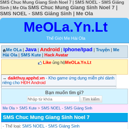
SMS Chuc Mung Giang Sinh Noel 7 | SMS NOEL - SMS Giáng
SMS Chuc Mung Giang Sinh Noel 7 |
Sinh | Me Ola
SMS NOEL - SMS Giáng Sinh | Me Ola
MeOLa.Yn.Lt
Thế Giới Me Hài Ola
Java
Android
Iphone/Ipad
Me OLa
|
|
|
|
Truyện
|
Me
Hài Ola
|
SMS Kute
|
Hack Avatar
Like
ủng hộ
MeOLa.Yn.Lt
→
daikthuy.apphd.vn
- Kho game ứng dụng miễn phí dành
riêng cho
HĐH Android
Bạn muốn tìm gì?
Me Ola
>
SMS Kute
>
SMS NOEL - SMS Giáng Sinh
SMS Chuc Mung Giang Sinh Noel 7
- Thể loại:
SMS NOEL - SMS Giáng Sinh