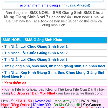
Tải phần mềm sms giáng sinh
(Java, Android)
SMS NOEL - SMS Giáng Sinh SMS Chuc
Bạn đang xem
Mung Giang Sinh Noel 7
Bạn có thể ấn
Thích
hoặc
Chia Sẻ
Bài Viết này lên
FaceBook
để bạn bè của bạn có thể xem và
cùng bình luận.
SMS NOEL - SMS Giáng Sinh Khác
•
Tin Nhắn Lời Chúc Giáng Sinh Noel 1
•
Tin Nhắn Lời Chúc Giáng Sinh Noel 2
•
Tin Nhắn Lời Chúc Giáng Sinh Noel 3
•
sms giang sinh, sms noel, tin nhan giang sinh, tin nhan noel
•
Tin Nhan Xep Hinh Giang Sinh, Sms Chuc Mung Giáng Sinh
Noel Mien Phi
•
Xem thêm >>
•
Khi tải
File
bị lỗi hoặc báo
Không Thể Lưu File Quá Dài
thì hãy
dùng
Uc Browser Bản Mới Nhất
đảm bảo sẽ tải về thành công
Liên kết:
KPAH 150
|
Avatar 241
|
Mobi Army 230
|
IWIN 290
|
Ngọc Rồng Online
|
iOnline 300
|
Bá Khí Giang Hồ
|
SkyGarden