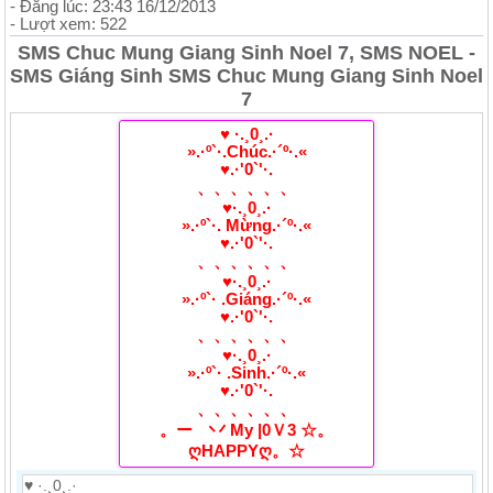
- Đăng lúc: 23:43 16/12/2013
- Lượt xem: 522
SMS Chuc Mung Giang Sinh Noel 7, SMS NOEL -
SMS Giáng Sinh SMS Chuc Mung Giang Sinh Noel
7
♥ ·.¸0¸.·
».·º`·.Chúc.·´º·.«
♥.·'0`'·.
、、、、、、
♥·.¸0¸.·
».·º`·. Mừng.·´º·.«
♥.·'0`'·.
、、、、、、
♥·.¸0¸.·
».·º`· .Giáng.·´º·.«
♥.·'0`'·.
、、、、、、
♥·.¸0¸.·
».·º`· .Sinh.·´º·.«
♥.·'0`'·.
、、、、、、
。ーゞ丷 My |0Ｖ3 ☆。
ღHAPPYღ。☆