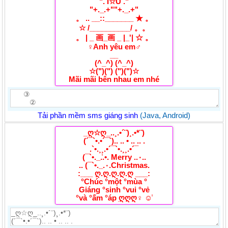
". I☆U ."
"+._.+""+._.+"
。 .. __::_______ ★ 。
☆ /__________/ 。。
。 | _ 画_画 _ |_'| ☆ 。
♀Anh yêu em♂
__
(^_^) (^_^)
☆(")(") (")(")☆
Mãi mãi bên nhau em nhé
Tải phần mềm sms giáng sinh
(Java, Android)
_ღ☆ღ_..¸.•´¨)¸.•*¨)
(´¯`•.•´¯`).. .. • .. .. .
.`•.¸¸.•´¯`•.¸¸.•´¯
(¯`•._.̾.•. Merry ..۰..
.. (¯`•._.۰.Christmas.
:___ ღ.ღ.ღ.ღ.ღ ___:
°Chúc °một °mùa °
Giáng °sinh °vui °vẻ
°và °ấm °áp ֽღღღ♀ ☺̾