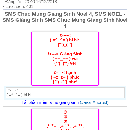
- Đăng lúc: 23:40 16/12/2013
- Lượt xem: 491
SMS Chuc Mung Giang Sinh Noel 4, SMS NOEL -
SMS Giáng Sinh SMS Chuc Mung Giang Sinh Noel
4
/>---<
( =^_^= ) hi.hi~
("')_("')
/>---< Giáng Sinh
( =~_~= ) vui
("')_("') vẻ!
/>---< hạnh
( =z_z= ) phúc
("')_("') nhé!
Tải phần mềm sms giáng sinh
(Java, Android)
③
②
①
.*""+._.+""*._.+""*.