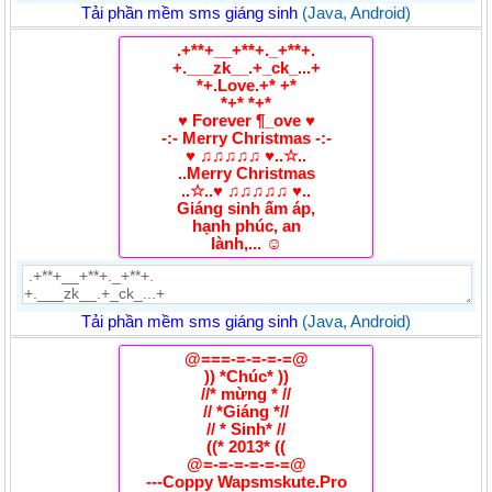
Tải phần mềm sms giáng sinh
(Java, Android)
.+**+__+**+._+**+.
+.___zk__.+_ck_...+
*+.Love.+* +*
*+* *+*
♥ Forever ¶_ove ♥
-:- Merry Christmas -:-
♥ ♫♫♫♫♫ ♥..☆..
..Merry Christmas
..☆..♥ ♫♫♫♫♫ ♥..
Giáng sinh ấm áp,
hạnh phúc, an
lành,... ☺
Tải phần mềm sms giáng sinh
(Java, Android)
@===-=-=-=-=@
)) *Chúc* ))
//* mừng * //
// *Giáng *//
// * Sinh* //
((* 2013* ((
@=-=-=-=-=-=@
---Coppy Wapsmskute.Pro