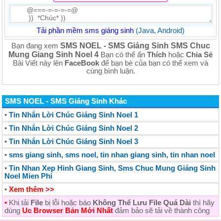
Tải phần mềm sms giáng sinh
(Java, Android)
SMS NOEL - SMS Giáng Sinh SMS Chuc
Bạn đang xem
Mung Giang Sinh Noel 4
Bạn có thể ấn
Thích
hoặc
Chia Sẻ
Bài Viết này lên
FaceBook
để bạn bè của bạn có thể xem và
cùng bình luận.
SMS NOEL - SMS Giáng Sinh Khác
•
Tin Nhắn Lời Chúc Giáng Sinh Noel 1
•
Tin Nhắn Lời Chúc Giáng Sinh Noel 2
•
Tin Nhắn Lời Chúc Giáng Sinh Noel 3
•
sms giang sinh, sms noel, tin nhan giang sinh, tin nhan noel
•
Tin Nhan Xep Hinh Giang Sinh, Sms Chuc Mung Giáng Sinh
Noel Mien Phi
•
Xem thêm >>
•
Khi tải
File
bị lỗi hoặc báo
Không Thể Lưu File Quá Dài
thì hãy
dùng
Uc Browser Bản Mới Nhất
đảm bảo sẽ tải về thành công