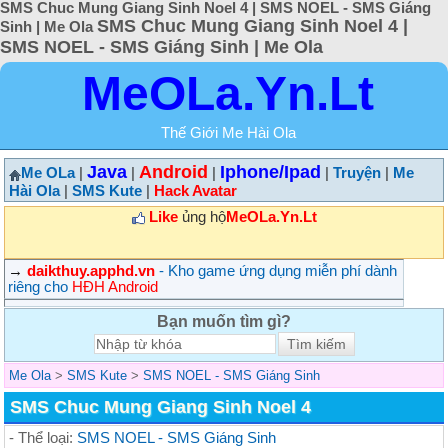
SMS Chuc Mung Giang Sinh Noel 4 | SMS NOEL - SMS Giáng
SMS Chuc Mung Giang Sinh Noel 4 |
Sinh | Me Ola
SMS NOEL - SMS Giáng Sinh | Me Ola
MeOLa.Yn.Lt
Thế Giới Me Hài Ola
Java
Android
Iphone/Ipad
Me OLa
|
|
|
|
Truyện
|
Me
Hài Ola
|
SMS Kute
|
Hack Avatar
Like
ủng hộ
MeOLa.Yn.Lt
→
daikthuy.apphd.vn
- Kho game ứng dụng miễn phí dành
riêng cho
HĐH Android
Bạn muốn tìm gì?
Me Ola
>
SMS Kute
>
SMS NOEL - SMS Giáng Sinh
SMS Chuc Mung Giang Sinh Noel 4
- Thể loại:
SMS NOEL - SMS Giáng Sinh