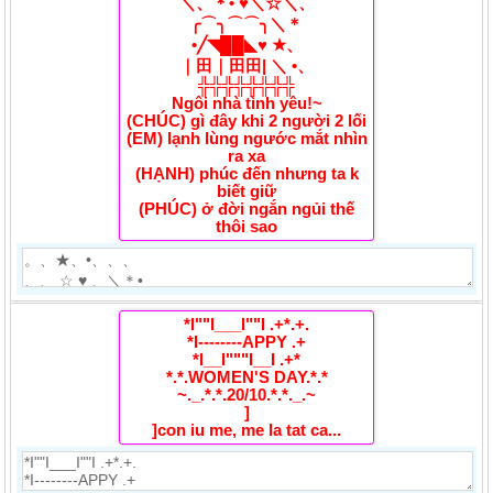
＼、＊• ♥＼☆＼、
╭⌒╮⌒⌒╮＼＊
•╱◥██◣♥ ★、
｜田｜田田| ＼ •、
╬╬╬╬╬╬╬╬
Ngôi nhà tình yêu!~
(CHÚC) gì đây khi 2 người 2 lối
(EM) lạnh lùng ngước mắt nhìn
ra xa
(HẠNH) phúc đến nhưng ta k
biết giữ
(PHÚC) ở đời ngắn ngủi thế
thôi sao
*I""I___I""I .+*.+.
*I--------APPY .+
*I__I"""I__I .+*
*.*.WOMEN'S DAY.*.*
~._.*.*.20/10.*.*._.~
]
]con iu me, me la tat ca...