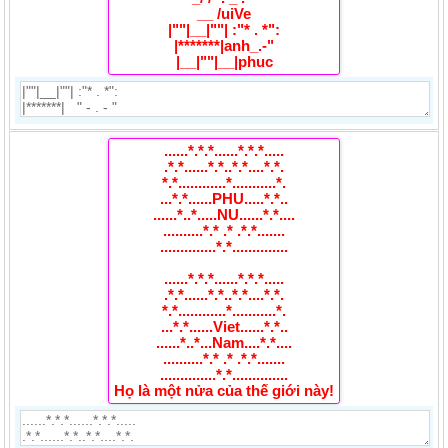
__ /uiVe
|""|__|""| :"* . *":
|*******|anh_.-"
|__|""|__|phuc
......*.*.*......*.*.*.....
.*.*......*.*..*.*....*.*.
*.*............*...........*.
...*.*......PHU.....*.*..
......*..*.....NU......*.*....
..........*.* .* .*.*.......
..............*.*..............
......*.*.*......*.*.*.....
.*.*......*.*..*.*....*.*.
*.*............*...........*.
...*.*......Viet......*.*..
......*..*...Nam....*.*....
..........*.* .* .*.*.......
..............*.*..............
Họ là một nửa của thế giới này!