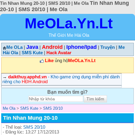
Tin Nhan Mung
Tin Nhan Mung 20-10 | SMS 20/10 | Me Ola
20-10 | SMS 20/10 | Me Ola
MeOLa.Yn.Lt
Thế Giới Me Hài Ola
Java
Android
Iphone/Ipad
Me OLa
|
|
|
|
Truyện
|
Me
Hài Ola
|
SMS Kute
|
Hack Avatar
Like
ủng hộ
MeOLa.Yn.Lt
→
daikthuy.apphd.vn
- Kho game ứng dụng miễn phí dành
riêng cho
HĐH Android
Bạn muốn tìm gì?
Me Ola
>
SMS Kute
>
SMS 20/10
Tin Nhan Mung 20-10
- Thể loại:
SMS 20/10
- Đăng lúc: 13:27 17/12/2013