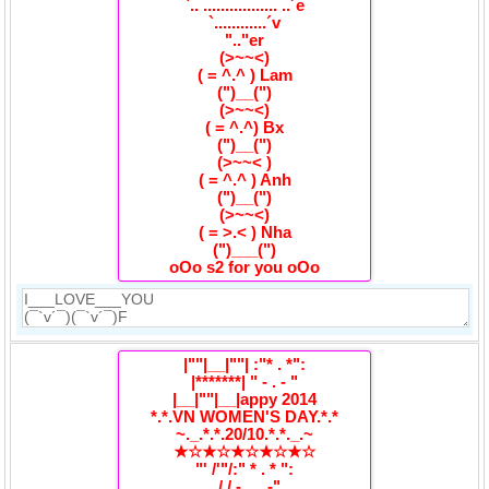
`.. ................. ..´e
`............´v
".."er
(>~~<)
( = ^.^ ) Lam
(")__(")
(>~~<)
( = ^.^) Bx
(")__(")
(>~~< )
( = ^.^ ) Anh
(")__(")
(>~~<)
( = >.< ) Nha
(")___(")
oOo s2 for you oOo
|""|__|""| :"* . *":
|*******| " - . - "
|__|""|__|appy 2014
*.*.VN WOMEN'S DAY.*.*
~._.*.*.20/10.*.*._.~
★☆★☆★☆★☆★☆
"' /'"/:" * . * ":
_/ / -. _ .-"