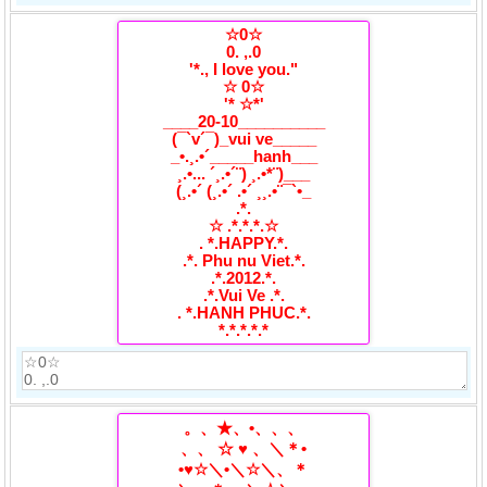
☆0☆
0. ,.0
'*., I love you."
☆ 0☆
'* ☆*'
____20-10__________
(¯`v´¯)_vui ve_____
_•.¸.•´_____hanh___
¸.•... ´¸.•´¨) ¸.•*¨)___
(¸.•´ (¸.•´ .•´ ¸¸.•¨¯`•_
.*.
☆ .*.*.*.☆
. *.HAPPY.*.
.*. Phu nu Viet.*.
.*.2012.*.
.*.Vui Ve .*.
. *.HANH PHUC.*.
*.*.*.*.*
。、★、•、、、
、、 ☆ ♥ 、＼＊•
•♥☆＼•＼☆＼、＊