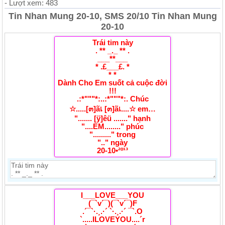
- Lượt xem: 483
Tin Nhan Mung 20-10, SMS 20/10 Tin Nhan Mung
20-10
Trái tim này
. ** _._ ** .
___**___
* .£___£. *
* *
Dành Cho Em suốt cả cuộc đời
!!!
.:*"""*:..:*"""*:. Chúc
☆.....[๓]ãเ [๓]ãเ....☆ em…
"....... [ÿ]êü ......." hạnh
"....EM........" phúc
"........." trong
".." ngày
20-10•²º¹³
I___LOVE___YOU
(¯`v´¯)(¯`v´¯)F
.´¯`·.¸.·´ `·.¸.·´ ¯`.O
`.....ILOVEYOU....´r