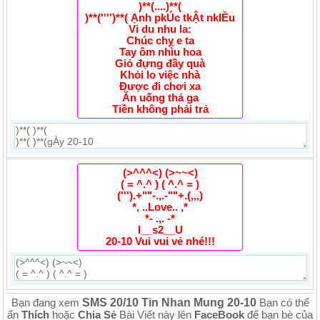
)**(....)**(
)**('''')**( Ạnh pkÚc tkẬt nkIỀu
Vi du nhu la:
Chúc chỵ e ta
Tay ôm nhìu hoa
Giỏ đựng đầy quà
Khỏi lo việc nhà
Được đi chơi xa
Ăn uống thả ga
Tiền không phải trả
(>^^^<) (>~~<)
( = ^.^ ) ( ^.^ = )
(''').+""-.,.-""+.(,,,)
*, ..Love.. ,*
*- .,. -*
I__s2__U
20-10 Vui vui vẻ nhé!!!
SMS 20/10 Tin Nhan Mung 20-10
Bạn đang xem
Bạn có thể
ấn
Thích
hoặc
Chia Sẻ
Bài Viết này lên
FaceBook
để bạn bè của