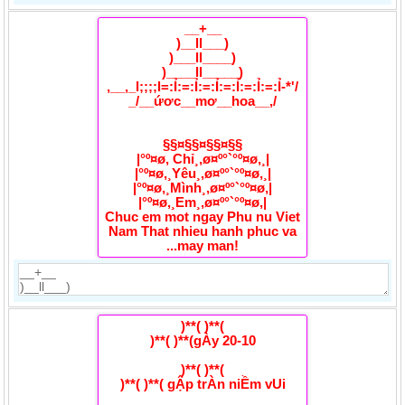
__+__
)__ll___)
)___ll____)
)____ll_____)
,__,_l;;;;l=:Ỉ:=:Ỉ:=:Ỉ:=:Ỉ:=:Ỉ:=:Ỉ-*'/
_/__ứơc__mơ__hoa__,/
§§¤§§¤§§¤§§
|°º¤ø, Chỉ¸,ø¤º°`°º¤ø,¸|
|°º¤ø,¸Yêu¸,ø¤º°`°º¤ø,¸|
|°º¤ø,¸Mình¸,ø¤º°`°º¤ø,|
|°º¤ø,¸Em¸,ø¤º°`°º¤ø,|
Chuc em mot ngay Phu nu Viet
Nam That nhieu hanh phuc va
...may man!
)**( )**(
)**( )**(gÀy 20-10
)**( )**(
)**( )**( gẬp trÀn niỀm vUi