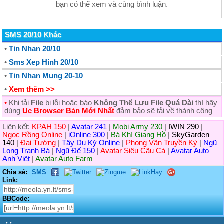
bạn có thể xem và cùng bình luận.
SMS 20/10 Khác
•
Tin Nhan 20/10
•
Sms Xep Hinh 20/10
•
Tin Nhan Mung 20-10
•
Xem thêm >>
•
Khi tải
File
bị lỗi hoặc báo
Không Thể Lưu File Quá Dài
thì hãy
dùng
Uc Browser Bản Mới Nhất
đảm bảo sẽ tải về thành công
Liên kết:
KPAH 150
|
Avatar 241
|
Mobi Army 230
|
IWIN 290
|
Ngọc Rồng Online
|
iOnline 300
|
Bá Khí Giang Hồ
|
SkyGarden
140
|
Đại Tướng
|
Tây Du Ký Online
|
Phong Vân Truyền Kỳ
|
Ngũ
Long Tranh Bá
|
Ngũ Đế 150
|
Avatar Siêu Câu Cá
|
Avatar Auto
Anh Việt
|
Avatar Auto Farm
Chia sẻ:
SMS
Link:
BBCode:
↑↑