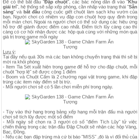
Để có thể bắt đầu "
Đập chuột
", các bác nông dân đi vào "
Khu
giải trí
", hệ thống sẽ sắp xếp phòng, cần nhấp vào trạng thái "
Sẵn
sàng
" và
bắt đầu
công cuộc giết chuột làm sạch khu vườn của
bạn. Người chơi có nhiệm vụ đập con chuột hợp quy định trong
mỗi màn chơi. Ngoài ra người chơi có thể sử dụng các hiệu ứng
hỗ trợ để giành được điểm cao nhất. Điểm tích lũy càng cao thì
càng có cơ hội nhận được các hộp quà cùng với những món quà
giá trị trong game mỗi ngày
Lưu ý
:
Tại đây nếu quá 30s mà các bạn không chuyển trạng thái thì sẽ bị
mời ra khỏi phòng
- Item Tia Sét xuất hiện trong game để hỗ trợ cho đập chuột, mỗi
chuột "hợp lệ" sẽ được cộng 1 điểm
- Boom và Chuột Cấm là 2 chướng ngại vật trong game, khi đập
trúng các item này điểm sẽ bị trừ.
- Mỗi người chơi sẽ có 5 lần chơi miễn phí trong ngày.
- Tùy vào thứ hạng trong bảng xếp hạng mỗi trận đấu mà người
chơi sẽ tích lũy được một số điểm
- Mỗi ngày sẽ chọn ra 3 người có số "điểm Tích Lũy" tử việc
chiến thắng trong các trận đấu Đập Chuột sẽ nhận các hộp Vàng,
Bạc, Đồng.
- Nếu các bạn đập trúng mà cứ bị báo "MISS" ,đó là vì đối thủ của