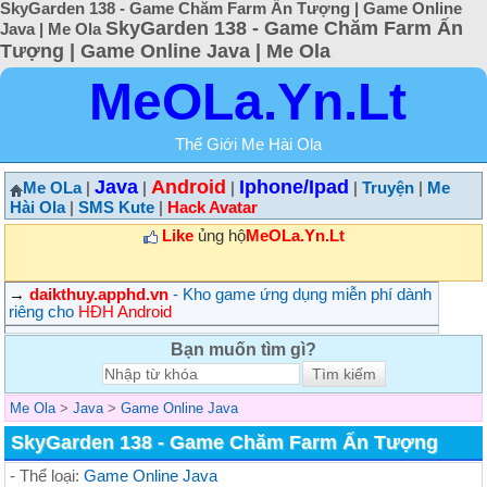
SkyGarden 138 - Game Chăm Farm Ấn Tượng | Game Online
SkyGarden 138 - Game Chăm Farm Ấn
Java | Me Ola
Tượng | Game Online Java | Me Ola
MeOLa.Yn.Lt
Thế Giới Me Hài Ola
Java
Android
Iphone/Ipad
Me OLa
|
|
|
|
Truyện
|
Me
Hài Ola
|
SMS Kute
|
Hack Avatar
Like
ủng hộ
MeOLa.Yn.Lt
→
daikthuy.apphd.vn
- Kho game ứng dụng miễn phí dành
riêng cho
HĐH Android
Bạn muốn tìm gì?
Me Ola
>
Java
>
Game Online Java
SkyGarden 138 - Game Chăm Farm Ấn Tượng
- Thể loại:
Game Online Java