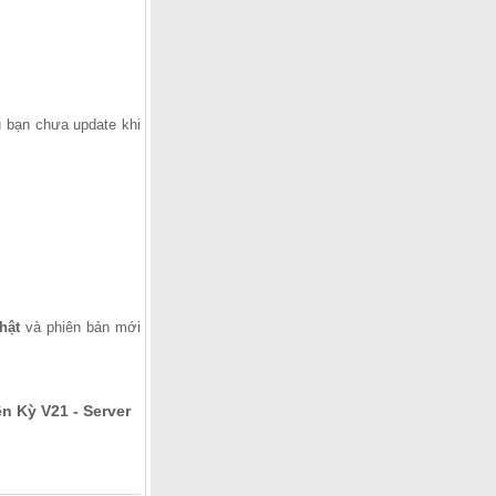
 bạn chưa update khi
hật
và phiên bản mới
 Kỳ V21 - Server