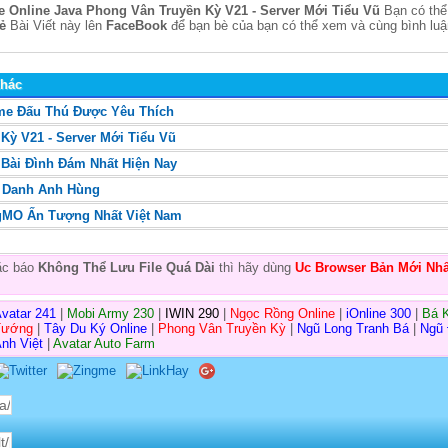
 Online Java Phong Vân Truyền Kỳ V21 - Server Mới Tiểu Vũ
Bạn có thể
ẻ
Bài Viết này lên
FaceBook
để bạn bè của bạn có thể xem và cùng bình luậ
Khác
ame Đấu Thú Được Yêu Thích
Kỳ V21 - Server Mới Tiểu Vũ
 Bài Đình Đám Nhất Hiện Nay
g Danh Anh Hùng
gMO Ấn Tượng Nhất Việt Nam
oặc báo
Không Thể Lưu File Quá Dài
thì hãy dùng
Uc Browser Bản Mới Nhấ
vatar 241
|
Mobi Army 230
|
IWIN 290
|
Ngọc Rồng Online
|
iOnline 300
|
Bá 
Tướng
|
Tây Du Ký Online
|
Phong Vân Truyền Kỳ
|
Ngũ Long Tranh Bá
|
Ngũ
nh Việt
|
Avatar Auto Farm