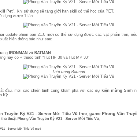
ill Pet".
Khi sử dụng sẽ tăng giới hạn skill có thể học của PET.
sử dụng được 1 lần
i update phiên bản 21.0 mới có thể sử dụng được các vật phẩm trên, nếu
xuất hiện thông báo như sau:
 trang
IRONMAN
và
BATMAN
trang này có + thuộc tính “Hút HP 30 và Hút MP 30”
Thời trang Batman
ắt đầu, mời các chiến binh cùng khám phá với các
sự kiện mừng Sinh n
n Kỳ.
n Truyền Kỳ V21 - Server Mới Tiểu Vũ free
game Phong Vân Truyền
,
,
,
thủ thuật Phong Vân Truyền Kỳ V21 - Server Mới Tiểu Vũ
V21 - Server Mới Tiểu Vũ mod