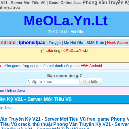
Phong Vân Truyền Kỳ
V21 - Server Mới Tiểu Vũ | Game Online Java
line Java
MeOLa.Yn.Lt
Thế Giới Me Hài Ola
ndroid
Iphone/Ipad
|
|
Truyện
|
Me Hài Ola
|
SMS Kute
|
Hack Avatar
Like
ủng hộ
MeOLa.Yn.Lt
n
- Kho game ứng dụng miễn phí dành riêng cho
HĐH Android
Bạn muốn tìm gì?
e Online Java
ền Kỳ V21 - Server Mới Tiểu Vũ
ne Java
ân Truyền Kỳ V21 - Server Mới Tiểu Vũ free
,
game Phong V
 Tiểu Vũ crack
,
thủ thuật Phong Vân Truyền Kỳ V21 - Server