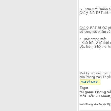
Item mới "
Rãnh sk
Chú ý
: Mỗi PET chỉ 
Chú ý
: BẮT BUỘC phả
sử dụng vật phẩm sẽ 
3. Thời trang mới
- Xuất hiện 2 bộ thời
Đặc biệt
: 2 bộ thời 
Một kỷ nguyên mới b
của Phong Vân Truyề
TẢI VỀ MÁY
Tags:
tải game Phong Vâ
Mới Tiểu Vũ crack
hack Phong Vân Truyền Kỳ 