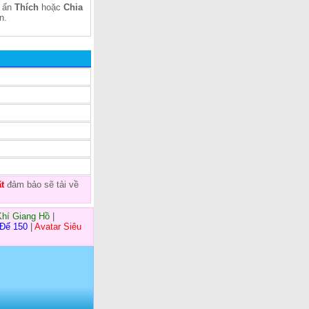
 ấn
Thích
hoặc
Chia
n.
t
đảm bảo sẽ tải về
Khí Giang Hồ
|
 Đế 150
|
Avatar Siêu