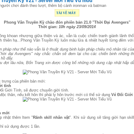
Truyền Kỳ V21 - Server Mới Tiểu Vũ mod
 người chơi đánh theo lượt, thêm bộ cánh ironman và batman
TẢI VỀ MÁY
Phong Vân Truyền Kỳ chào đón phiên bản 21.0 "
Thời Đại Avengers
"
Thời gian:
10h ngày 23/09/2014
ông khoan nhượng giữa thiện và ác, vẫn là cuộc chiến tranh giành lãnh thổ k
lĩnh thiên hạ...Phong Vân Truyền Kỳ luôn máu lửa & nhiệt huyết từng đêm vớ
n pháp như thế nào vẫn là ở thuật dụng binh luận pháp chiêu mộ nhân tài củ
Thời đại Avengers" này chắc chắn sẽ đem lại cho các chiến binh những t
 hồ đấy.
u đợi lâu nữa, Bổn Trang xin được công bố những nội dung cập nhật hấp d
c trưng của phiên bản mới:
i tính
ổi Giới Tính, sẽ được chuyển giới tính.
độc thân, nếu kết hôn thì phải ly hôn trước mới có thể sử dụng
Vé Đổi Giới
em mới
p nhật thêm Item "
Rãnh skill nhân vật
". Khi sử dụng sẽ tăng giới hạn ski
chỉ sử dụng được 1 lần.