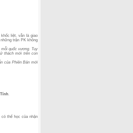
hốc liệt, vẫn là giao
i những trận PK không
a mỗi quốc vương. Tuy
hử thách mới trên con
ẫn của Phiên Bản mới
 Tính
.
ll có thể học của nhận