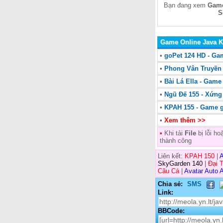
Bạn đang xem
Game
S
Game Online Java 
•
goPet 124 HD - G
•
Phong Vân Truyền 
•
Bài Lá Ella - Game
•
Ngũ Đế 155 - Xứn
•
KPAH 155 - Game 
•
Xem thêm >>
•
Khi tải
File
bị lỗi h
thành công
Liên kết:
KPAH 150
|
A
SkyGarden 140
|
Đại 
Câu Cá
|
Avatar Auto A
Chia sẻ:
SMS
Link:
BBCode: