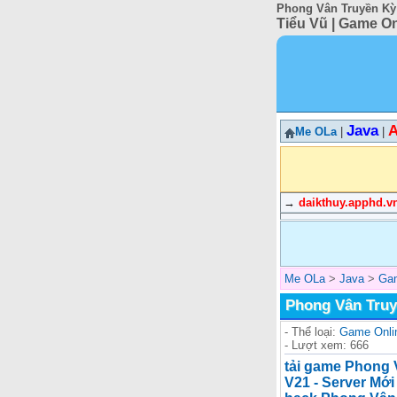
Phong Vân Truyền Kỳ 
Tiểu Vũ | Game On
Java
A
Me OLa
|
|
→
daikthuy.apphd.v
Me OLa
>
Java
>
Gam
Phong Vân Truy
- Thể loại:
Game Onli
- Lượt xem: 666
tải game Phong V
V21 - Server Mới