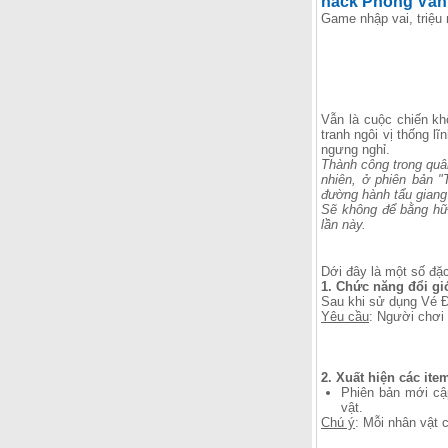
hack Phong Vân 
Game nhập vai, triệu
Vẫn là cuộc chiến kh
tranh ngôi vị thống 
ngưng nghỉ.
Thành công trong quâ
nhiên, ở phiên bản "
đường hành tẩu giang
Sẽ không để bằng hữ
lần này.
Dới đây là một số đặ
1. Chức năng đổi giớ
Sau khi sử dụng Vé Đ
Yêu cầu
: Người chơi 
2. Xuất hiện các it
Phiên bản mới cậ
vật.
Chú ý
: Mỗi nhân vật 