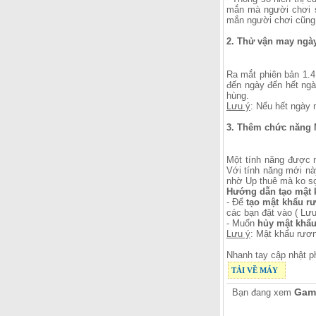
mắn mà người chơi s
mắn người chơi cũng
2. Thử vận may ngà
Ra mắt phiên bản 1.4
đến ngày đến hết ng
hùng.
Lưu ý
: Nếu hết ngày
3. Thêm chức năn
Một tính năng được n
Với tính năng mới nà
nhờ Up thuê mà ko sợ
Hướng dẫn tạo mật 
- Để
tạo mật khẩu r
các bạn đặt vào ( Lưu
- Muốn
hủy mật khẩ
Lưu ý
: Mật khẩu rươn
Nhanh tay cập nhật p
TẢI VỀ MÁY
Game
Bạn đang xem