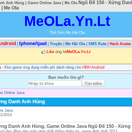
Ngũ Đế 150 - Xứng Dan
nh Anh Hùng | Game Online Java | Me Ola
| Me Ola
MeOLa.Yn.Lt
Thế Giới Me Hài Ola
ndroid
Iphone/Ipad
|
|
Truyện
|
Me Hài Ola
|
SMS Kute
|
Hack Avatar
Like
ủng hộ
MeOLa.Yn.Lt
n
- Kho game ứng dụng miễn phí dành riêng cho
HĐH Android
Bạn muốn tìm gì?
e Online Java
ứng Danh Anh Hùng
ne Java
01/2014
ứng Danh Anh Hùng, Game Online Java Ngũ Đế 150 - Xứn
 võ lâm đồng đạo môn phái nhất thống thiên hạ, game đỉnh nhất 2013.