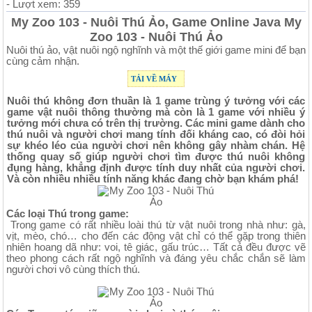
- Lượt xem: 359
My Zoo 103 - Nuôi Thú Ảo, Game Online Java My
Zoo 103 - Nuôi Thú Ảo
Nuôi thú ảo, vật nuôi ngộ nghĩnh và một thế giới game mini để bạn
cùng cảm nhận.
TẢI VỀ MÁY
Nuôi thú không đơn thuần là 1 game trùng ý tưởng với các
game vật nuôi thông thường mà còn là 1 game với nhiều ý
tưởng mới chưa có trên thị trường. Các mini game dành cho
thú nuôi và người chơi mang tính đối kháng cao, có đòi hỏi
sự khéo léo của người chơi nên không gây nhàm chán. Hệ
thống quay số giúp người chơi tìm được thú nuôi không
đụng hàng, khẳng định được tính duy nhất của người chơi.
Và còn nhiều nhiều tính năng khác đang chờ bạn khám phá!
Các loại Thú trong game:
Trong game có rất nhiều loài thú từ vật nuôi trong nhà như: gà,
vịt, mèo, chó… cho đến các động vật chỉ có thể gặp trong thiên
nhiên hoang dã như: voi, tê giác, gấu trúc… Tất cả đều được vẽ
theo phong cách rất ngộ nghĩnh và đáng yêu chắc chắn sẽ làm
người chơi vô cùng thích thú.