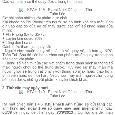
Các vật phẩm có thể quay được trong hình sau:
Cơ hội nhận những vật phẩm cực chất
Khi khoác áo Phi Phong trên người sẽ có hình khá đẹp mắt. Căn
cứ vào cấp độ của áo để thấy được các chỉ số khác nhau của
mình:
+ Phi Phong (Lv từ 35-75)
+ Luyện kim dược 30%
+ Lồng đèn hoa sen
Cách thức tham gia quay số:
- Người chơi muốn quay số phải có vé quay số, có bán tại NPC
Thần Tài. Sau đó tiến hành chọn vật phẩm muốn quay trong danh
sách các vật phẩm.
- Thông số hiển thị của các vật phẩm trong danh sách là thông số
max người chơi có thể trúng được. Tùy vào sự may mắn mà
người chơi sẽ trúng vật phẩm với thông số max hoặc thấp hơn,
vĩnh viễn hoặc có thời hạn. Nếu chưa may mắn người chơi cũng
sẽ nhận được những vật phẩm khuyến khích khác.
2. Thử vận may ngày mới
Ra mắt phiên bản 1.4.6,
Khí Phách Anh hùng
sẽ gửi
tặng
các
anh hùng
mỗi ngày 1 vé số quay may mắn miễn phí
từ ngày
06/09
đến ngày đến hết ngày
30/9/2013
. Cơ hội lớn để nhận