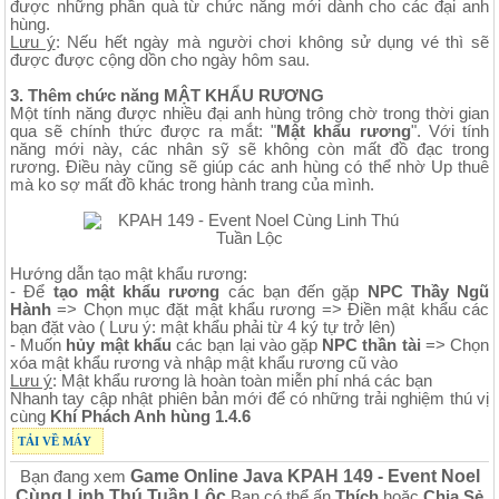
được những phần quà từ chức năng mới dành cho các đại anh
hùng.
Lưu ý
: Nếu hết ngày mà người chơi không sử dụng vé thì sẽ
được được cộng dồn cho ngày hôm sau.
3. Thêm chức năng MẬT KHẨU RƯƠNG
Một tính năng được nhiều đại anh hùng trông chờ trong thời gian
qua sẽ chính thức được ra mắt: "
Mật khẩu rương
". Với tính
năng mới này, các nhân sỹ sẽ không còn mất đồ đạc trong
rương. Điều này cũng sẽ giúp các anh hùng có thể nhờ Up thuê
mà ko sợ mất đồ khác trong hành trang của mình.
Hướng dẫn tạo mật khẩu rương:
- Để
tạo mật khẩu rương
các bạn đến gặp
NPC Thầy Ngũ
Hành
=> Chọn mục đặt mật khẩu rương => Điền mật khẩu các
bạn đặt vào ( Lưu ý: mật khẩu phải từ 4 ký tự trở lên)
- Muốn
hủy mật khẩu
các bạn lại vào gặp
NPC thần tài
=> Chọn
xóa mật khẩu rương và nhập mật khẩu rương cũ vào
Lưu ý
: Mật khẩu rương là hoàn toàn miễn phí nhá các bạn
Nhanh tay cập nhật phiên bản mới để có những trải nghiệm thú vị
cùng
Khí Phách Anh hùng 1.4.6
TẢI VỀ MÁY
Game Online Java KPAH 149 - Event Noel
Bạn đang xem
Cùng Linh Thú Tuần Lộc
Bạn có thể ấn
Thích
hoặc
Chia Sẻ