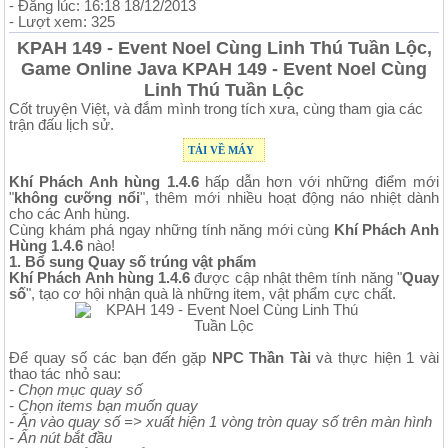
- Đăng lúc: 16:18 18/12/2013
- Lượt xem: 325
KPAH 149 - Event Noel Cùng Linh Thú Tuần Lộc,
Game Online Java KPAH 149 - Event Noel Cùng
Linh Thú Tuần Lộc
Cốt truyện Việt, và đắm mình trong tích xưa, cùng tham gia các
trận đấu lịch sử.
TẢI VỀ MÁY
Khí Phách Anh hùng 1.4.6
hấp dẫn hơn với những điểm mới
"
không cưỡng nổi
", thêm mới nhiều hoạt động náo nhiệt dành
cho các Anh hùng.
Cùng khám phá ngay những tính năng mới cùng
Khí Phách Anh
Hùng 1.4.6
nào!
1. Bổ sung Quay số trúng vật phẩm
Khí Phách Anh hùng 1.4.6
được cập nhật thêm tính năng "
Quay
số
", tạo cơ hội nhận quà là những item, vật phẩm cực chất.
Để quay số các bạn đến gặp
NPC Thần Tài
và thực hiện 1 vài
thao tác nhỏ sau:
- Chọn mục quay số
- Chọn items bạn muốn quay
- Ấn vào quay số => xuất hiện 1 vòng tròn quay số trên màn hình
- Ấn nút bắt đầu