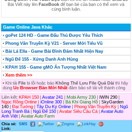
Bài Viết này lên
FaceBook
để bạn bè của bạn có thể xem và
cùng bình luận.
Game Online Java Khác
•
goPet 124 HD - Game Đấu Thú Được Yêu Thích
•
Phong Vân Truyền Kỳ V21 - Server Mới Tiểu Vũ
•
Bài Lá Ella - Game Bài Đình Đám Nhất Hiện Nay
•
Ngũ Đế 155 - Xứng Danh Anh Hùng
•
KPAH 155 - Game gMO Ấn Tượng Nhất Việt Nam
•
Xem thêm >>
•
Khi tải
File
bị lỗi hoặc báo
Không Thể Lưu File Quá Dài
thì hãy
dùng
Uc Browser Bản Mới Nhất
đảm bảo sẽ tải về thành công
Liên kết:
KPAH 150
|
Avatar 241
|
Mobi Army 230
|
IWIN 290
|
Ngọc Rồng Online
|
iOnline 300
|
Bá Khí Giang Hồ
|
SkyGarden
140
|
Đại Tướng
|
Tây Du Ký Online
|
Phong Vân Truyền Kỳ
|
Ngũ
Long Tranh Bá
|
Ngũ Đế 150
|
Avatar Siêu Câu Cá
|
Avatar Auto
Anh Việt
|
Avatar Auto Farm
Chia sẻ:
SMS
Link: