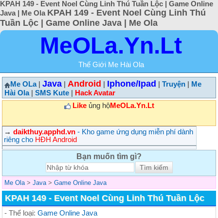
KPAH 149 - Event Noel Cùng Linh Thú Tuần Lộc | Game Online
KPAH 149 - Event Noel Cùng Linh Thú
Java | Me Ola
Tuần Lộc | Game Online Java | Me Ola
MeOLa.Yn.Lt
Thế Giới Me Hài Ola
Java
Android
Iphone/Ipad
Me OLa
|
|
|
|
Truyện
|
Me
Hài Ola
|
SMS Kute
|
Hack Avatar
Like
ủng hộ
MeOLa.Yn.Lt
→
daikthuy.apphd.vn
- Kho game ứng dụng miễn phí dành
riêng cho
HĐH Android
Bạn muốn tìm gì?
Me Ola
>
Java
>
Game Online Java
KPAH 149 - Event Noel Cùng Linh Thú Tuần Lộc
- Thể loại:
Game Online Java