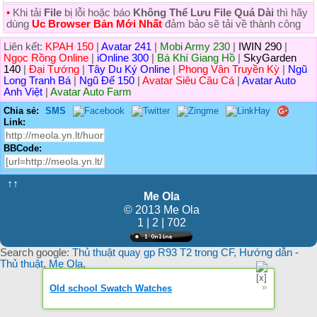
•
Khi tải
File
bị lỗi hoặc báo
Không Thể Lưu File Quá Dài
thì hãy
dùng
Uc Browser Bản Mới Nhất
đảm bảo sẽ tải về thành công
Liên kết:
KPAH 150
|
Avatar 241
|
Mobi Army 230
|
IWIN 290
|
Ngọc Rồng Online
|
iOnline 300
|
Bá Khí Giang Hồ
|
SkyGarden
140
|
Đại Tướng
|
Tây Du Ký Online
|
Phong Vân Truyền Kỳ
|
Ngũ
Long Tranh Bá
|
Ngũ Đế 150
|
Avatar Siêu Câu Cá
|
Avatar Auto
Anh Việt
|
Avatar Auto Farm
Chia sẻ:
SMS
Link:
BBCode:
↑↑
Me Ola
© 2013 Me Ola
1 | 2 | 702
Search google:
Thủ thuật quay gp R93 T2 trong CF
,
Hướng dẫn -
Thủ thuật
,
Me Ola
,
»
Old school Swatch Watches