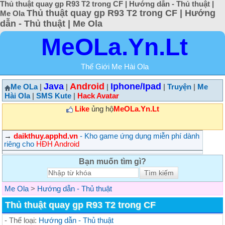
Thủ thuật quay gp R93 T2 trong CF | Hướng dẫn - Thủ thuật |
Thủ thuật quay gp R93 T2 trong CF | Hướng
Me Ola
dẫn - Thủ thuật | Me Ola
MeOLa.Yn.Lt
Thế Giới Me Hài Ola
Java
Android
Iphone/Ipad
Me OLa
|
|
|
|
Truyện
|
Me
Hài Ola
|
SMS Kute
|
Hack Avatar
Like
ủng hộ
MeOLa.Yn.Lt
→
daikthuy.apphd.vn
- Kho game ứng dụng miễn phí dành
riêng cho
HĐH Android
Bạn muốn tìm gì?
Me Ola
>
Hướng dẫn - Thủ thuật
Thủ thuật quay gp R93 T2 trong CF
- Thể loại:
Hướng dẫn - Thủ thuật