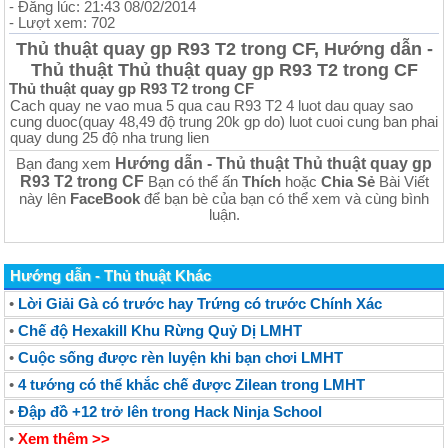
- Đăng lúc: 21:43 08/02/2014
- Lượt xem: 702
Thủ thuật quay gp R93 T2 trong CF, Hướng dẫn -
Thủ thuật Thủ thuật quay gp R93 T2 trong CF
Thủ thuật quay gp R93 T2 trong CF
Cach quay ne vao mua 5 qua cau R93 T2 4 luot dau quay sao
cung duoc(quay 48,49 độ trung 20k gp do) luot cuoi cung ban phai
quay dung 25 độ nha trung lien
Hướng dẫn - Thủ thuật Thủ thuật quay gp
Bạn đang xem
R93 T2 trong CF
Bạn có thể ấn
Thích
hoặc
Chia Sẻ
Bài Viết
này lên
FaceBook
để bạn bè của bạn có thể xem và cùng bình
luận.
Hướng dẫn - Thủ thuật Khác
•
Lời Giải Gà có trước hay Trứng có trước Chính Xác
•
Chế độ Hexakill Khu Rừng Quỷ Dị LMHT
•
Cuộc sống được rèn luyện khi bạn chơi LMHT
•
4 tướng có thể khắc chế được Zilean trong LMHT
•
Đập đồ +12 trở lên trong Hack Ninja School
•
Xem thêm >>