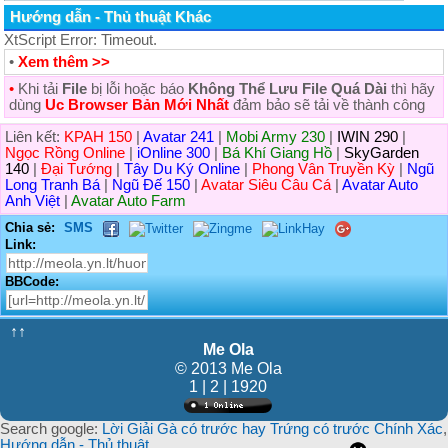
Hướng dẫn - Thủ thuật Khác
XtScript Error: Timeout.
•
Xem thêm >>
•
Khi tải
File
bị lỗi hoặc báo
Không Thể Lưu File Quá Dài
thì hãy
dùng
Uc Browser Bản Mới Nhất
đảm bảo sẽ tải về thành công
Liên kết:
KPAH 150
|
Avatar 241
|
Mobi Army 230
|
IWIN 290
|
Ngọc Rồng Online
|
iOnline 300
|
Bá Khí Giang Hồ
|
SkyGarden
140
|
Đại Tướng
|
Tây Du Ký Online
|
Phong Vân Truyền Kỳ
|
Ngũ
Long Tranh Bá
|
Ngũ Đế 150
|
Avatar Siêu Câu Cá
|
Avatar Auto
Anh Việt
|
Avatar Auto Farm
Chia sẻ:
SMS
Link:
BBCode:
↑↑
Me Ola
© 2013 Me Ola
1 | 2 | 1920
Search google:
Lời Giải Gà có trước hay Trứng có trước Chính Xác
,
Hướng dẫn - Thủ thuật
,