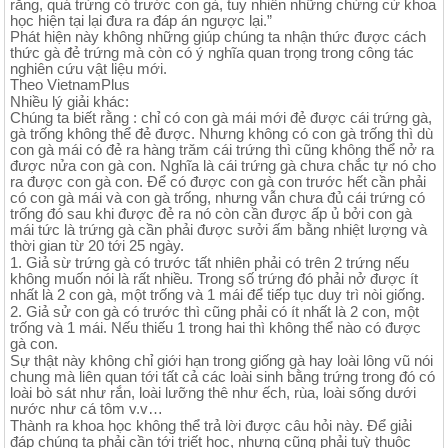
rằng, quá trứng có trước con gà, tuy nhiên những chứng cứ khoa
học hiện tại lại đưa ra đáp án ngược lại.”
Phát hiện này không những giúp chúng ta nhận thức được cách
thức gà đẻ trứng mà còn có ý nghĩa quan trọng trong công tác
nghiên cứu vật liệu mới.
Theo VietnamPlus
Nhiều lý giải khác:
Chúng ta biết rằng : chỉ có con gà mái mới đẻ được cái trứng gà,
gà trống không thể đẻ được. Nhưng không có con gà trống thì dù
con gà mái có đẻ ra hàng trăm cái trứng thì cũng không thể nở ra
được nửa con gà con. Nghĩa là cái trứng gà chưa chắc tự nó cho
ra được con gà con. Để có được con gà con trước hết cần phải
có con gà mái và con gà trống, nhưng vẫn chưa đủ cái trứng có
trống đó sau khi được đẻ ra nó còn cần được ấp ủ bởi con gà
mái tức là trứng gà cần phải được sưởi ấm bằng nhiệt lượng và
thời gian từ 20 tới 25 ngày.
1. Giả sừ trứng gà có trước tất nhiên phải có trên 2 trứng nếu
không muốn nói là rất nhiều. Trong số trứng đó phải nở được ít
nhất là 2 con gà, một trống và 1 mái để tiếp tục duy trì nòi giống.
2. Giả sử con gà có trước thì cũng phải có ít nhất là 2 con, một
trống và 1 mái. Nếu thiếu 1 trong hai thì không thể nào có được
gà con.
Sự thật này không chỉ giới hạn trong giống gà hay loài lông vũ nói
chung mà liên quan tới tất cả các loài sinh bằng trứng trong đó có
loài bò sát như rắn, loài lưỡng thê như ếch, rùa, loài sống dưới
nước như cá tôm v.v…
Thành ra khoa học không thể trả lời được câu hỏi này. Để giải
đáp chúng ta phải cần tới triết học, nhưng cũng phải tuỳ thuộc