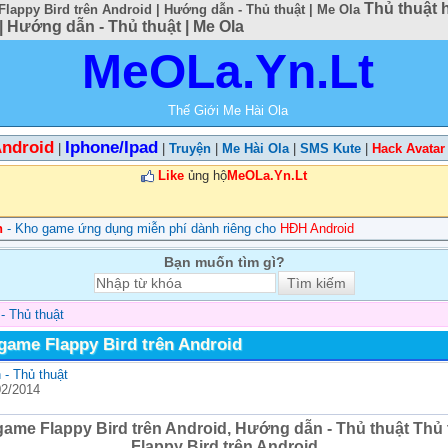
Thủ thuật 
lappy Bird trên Android | Hướng dẫn - Thủ thuật | Me Ola
 | Hướng dẫn - Thủ thuật | Me Ola
MeOLa.Yn.Lt
Thế Giới Me Hài Ola
ndroid
Iphone/Ipad
|
|
Truyện
|
Me Hài Ola
|
SMS Kute
|
Hack Avatar
Like
ủng hộ
MeOLa.Yn.Lt
n
- Kho game ứng dụng miễn phí dành riêng cho
HĐH Android
Bạn muốn tìm gì?
- Thủ thuật
game Flappy Bird trên Android
- Thủ thuật
02/2014
game Flappy Bird trên Android, Hướng dẫn - Thủ thuật Thủ
Flappy Bird trên Android