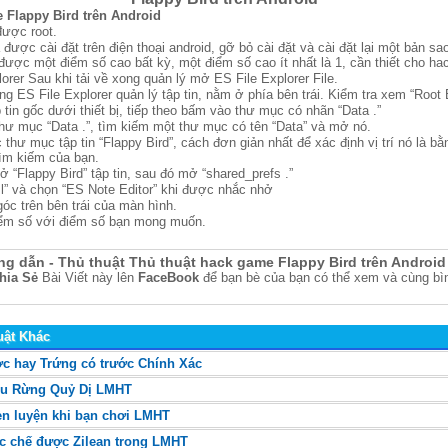
 Flappy Bird trên Android
được root.
 được cài đặt trên điện thoại android, gỡ bỏ cài đặt và cài đặt lại một bản s
được một điểm số cao bất kỳ, một điểm số cao ít nhất là 1, cần thiết cho ha
lorer Sau khi tải về xong quản lý mở ES File Explorer File.
g ES File Explorer quản lý tập tin, nằm ở phía bên trái. Kiểm tra xem “Root 
 tin gốc dưới thiết bị, tiếp theo bấm vào thư mục có nhãn “Data .”
thư mục “Data .”, tìm kiếm một thư mục có tên “Data” và mở nó.
 thư mục tập tin “Flappy Bird”, cách đơn giản nhất để xác định vị trí nó là b
tìm kiếm của bạn.
ở “Flappy Bird” tập tin, sau đó mở “shared_prefs .”
l” và chọn “ES Note Editor” khi được nhắc nhở
góc trên bên trái của màn hình.
 điểm số với điểm số bạn mong muốn.
g dẫn - Thủ thuật Thủ thuật hack game Flappy Bird trên Android
hia Sẻ
Bài Viết này lên
FaceBook
để bạn bè của bạn có thể xem và cùng bìn
uật Khác
ớc hay Trứng có trước Chính Xác
Khu Rừng Quỷ Dị LMHT
n luyện khi bạn chơi LMHT
ắc chế được Zilean trong LMHT