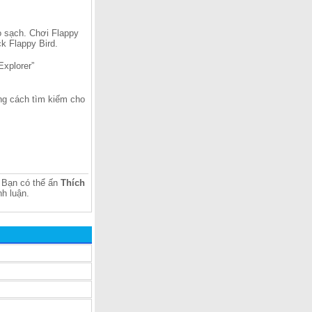
ao sạch. Chơi Flappy
ck Flappy Bird.
Explorer”
ằng cách tìm kiếm cho
Bạn có thể ấn
Thích
h luận.