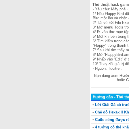
Thủ thuật hack game
- Yêu cầu: Máy phải 
1/ Nếu Flappy Bird đã
Bird một lần và nhận 
2/ Tải về ES File Exp
3/ Mở menu Tools tron
4/ Đi vào thư mục tập
5/ Một khi bên trong 
6/ Tìm kiếm trong các
“Flappy” trong thanh 
7/ Sau khi tìm thấy m
8/ Mở “FlappyBird.xm
9/ Nhấp vào “Edit” ở 
10/ Thay đổi giá trị
- Nguồn: Tuoitreit
Hướn
Bạn đang xem
hoặc
C
Hướng dẫn - Thủ th
•
Lời Giải Gà có trư
•
Chế độ Hexakill 
•
Cuộc sống được rè
•
4 tướng có thể kh