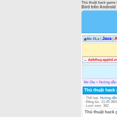
Thủ thuật hack game F
Bird trên Android
Java
A
Me OLa
|
|
→
daikthuy.apphd.v
Me Ola
>
Hướng dẫn 
Thủ thuật hack 
- Thể loại:
Hướng dẫn 
- Đăng lúc: 21:45 08/
- Lượt xem: 382
Thủ thuật hack 