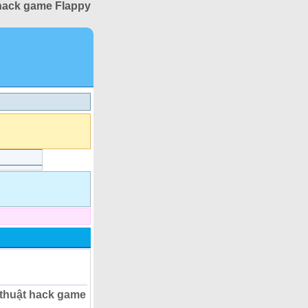
hack game Flappy
 thuật hack game