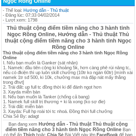
Ngọc Rồng Online
- Thể loại:
Hướng dẫn - Thủ thuật
- Đăng lúc: 07:33 04/02/2014
- Lượt xem: 1798
Thủ thuật cộng điểm tiềm năng cho 3 hành tinh
Ngọc Rồng Online, Hướng dẫn - Thủ thuật Thủ
thuật cộng điểm tiềm năng cho 3 hành tinh Ngọc
Rồng Online
Thủ thuật cộng điểm tiềm năng cho 3 hành tinh Ngọc Rồng
Online
I. Nếu bạn muốn là Ganker (sát nhân)
1. Namek: đầu tiên cộng ki khoảng 5k, hơn càng phê rùi nâng tc,
nếu có đkiện thì up luôn skill chưởng (10tr ko ngán 60tr) [mình xài
namek 1tr sđ 500, ki 10k, chưởng max mà đập nát mấy thằng
trong đhvt]
2. Trái đất: up full tc đồng thời ki để đánh ngọt hơn
3. Xayda miễn bàn
II. Nếu bạn muốn là Tanker (chống cả bang)
1. Namek full skill trị thương + ki là xong (ko sợ đie)
2. Trái đất: miễn bàn
3. Xayda: Full hp roài tới tc nhoá. Đồng thời full chưởng
Chia Sẻ By: adagt
Hướng dẫn - Thủ thuật Thủ thuật cộng
Bạn đang xem
điểm tiềm năng cho 3 hành tinh Ngọc Rồng Online
Bạn
có thể ấn
Thích
hoặc
Chia Sẻ
Bài Viết này lên
FaceBook
để bạn