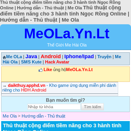
Thủ thuật cộng điểm tiềm năng cho 3 hành tinh Ngọc Rồng
Thủ thuật cộng
Online | Hướng dẫn - Thủ thuật | Me Ola
điểm tiềm năng cho 3 hành tinh Ngọc Rồng Online |
Hướng dẫn - Thủ thuật | Me Ola
MeOLa.Yn.Lt
Thế Giới Me Hài Ola
Java
Android
Iphone/Ipad
Me OLa
|
|
|
|
Truyện
|
Me
Hài Ola
|
SMS Kute
|
Hack Avatar
Like
ủng hộ
MeOLa.Yn.Lt
→
daikthuy.apphd.vn
- Kho game ứng dụng miễn phí dành
riêng cho
HĐH Android
Bạn muốn tìm gì?
Me Ola
>
Hướng dẫn - Thủ thuật
Thủ thuật cộng điểm tiềm năng cho 3 hành tinh