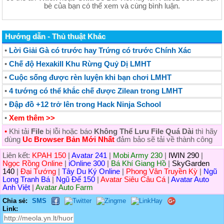
bè của bạn có thể xem và cùng bình luận.
Hướng dẫn - Thủ thuật Khác
•
Lời Giải Gà có trước hay Trứng có trước Chính Xác
•
Chế độ Hexakill Khu Rừng Quỷ Dị LMHT
•
Cuộc sống được rèn luyện khi bạn chơi LMHT
•
4 tướng có thể khắc chế được Zilean trong LMHT
•
Đập đồ +12 trở lên trong Hack Ninja School
•
Xem thêm >>
•
Khi tải
File
bị lỗi hoặc báo
Không Thể Lưu File Quá Dài
thì hãy
dùng
Uc Browser Bản Mới Nhất
đảm bảo sẽ tải về thành công
Liên kết:
KPAH 150
|
Avatar 241
|
Mobi Army 230
|
IWIN 290
|
Ngọc Rồng Online
|
iOnline 300
|
Bá Khí Giang Hồ
|
SkyGarden
140
|
Đại Tướng
|
Tây Du Ký Online
|
Phong Vân Truyền Kỳ
|
Ngũ
Long Tranh Bá
|
Ngũ Đế 150
|
Avatar Siêu Câu Cá
|
Avatar Auto
Anh Việt
|
Avatar Auto Farm
Chia sẻ:
SMS
Link: