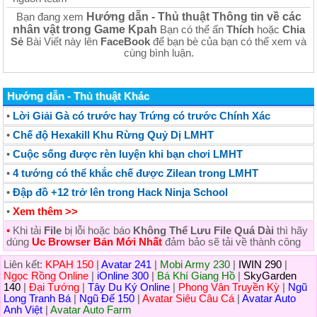
Hướng dẫn - Thủ thuật Thông tin về các
Bạn đang xem
nhân vật trong Game Kpah
Bạn có thể ấn
Thích
hoặc
Chia
Sẻ
Bài Viết này lên
FaceBook
để bạn bè của bạn có thể xem và
cùng bình luận.
Hướng dẫn - Thủ thuật Khác
•
Lời Giải Gà có trước hay Trứng có trước Chính Xác
•
Chế độ Hexakill Khu Rừng Quỷ Dị LMHT
•
Cuộc sống được rèn luyện khi bạn chơi LMHT
•
4 tướng có thể khắc chế được Zilean trong LMHT
•
Đập đồ +12 trở lên trong Hack Ninja School
•
Xem thêm >>
•
Khi tải
File
bị lỗi hoặc báo
Không Thể Lưu File Quá Dài
thì hãy
dùng
Uc Browser Bản Mới Nhất
đảm bảo sẽ tải về thành công
Liên kết:
KPAH 150
|
Avatar 241
|
Mobi Army 230
|
IWIN 290
|
Ngọc Rồng Online
|
iOnline 300
|
Bá Khí Giang Hồ
|
SkyGarden
140
|
Đại Tướng
|
Tây Du Ký Online
|
Phong Vân Truyền Kỳ
|
Ngũ
Long Tranh Bá
|
Ngũ Đế 150
|
Avatar Siêu Câu Cá
|
Avatar Auto
Anh Việt
|
Avatar Auto Farm