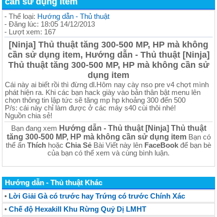
cần sử dụng item
- Thể loại:
Hướng dẫn - Thủ thuật
- Đăng lúc: 18:05 14/12/2013
- Lượt xem: 167
[Ninja] Thủ thuật tăng 300-500 MP, HP mà không
cần sử dụng item, Hướng dẫn - Thủ thuật [Ninja]
Thủ thuật tăng 300-500 MP, HP mà không cần sử
dụng item
Cái này ai biết rồi thì đừng dl.Hôm nay cày nso pre v4 chợt mình
phát hiện ra. Khi các bạn hack giày vào bản thân bật menu lên
chọn thông tin lập tức sẽ tăng mp hp khoảng 300 đến 500
P/s: cái này chỉ làm được ở các máy s40 cùi thôi nhé!
Nguồn chia sẻ!
Hướng dẫn - Thủ thuật [Ninja] Thủ thuật
Bạn đang xem
tăng 300-500 MP, HP mà không cần sử dụng item
Bạn có
thể ấn
Thích
hoặc
Chia Sẻ
Bài Viết này lên
FaceBook
để bạn bè
của bạn có thể xem và cùng bình luận.
Hướng dẫn - Thủ thuật Khác
•
Lời Giải Gà có trước hay Trứng có trước Chính Xác
•
Chế độ Hexakill Khu Rừng Quỷ Dị LMHT