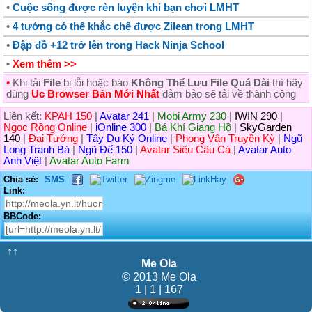
•
Cuộc sống được rèn luyện khi bạn chơi LMHT
•
4 tướng có thể khắc chế được Zilean trong LMHT
•
Đập đồ +12 trở lên trong Hack Ninja School
•
Xem thêm >>
•
Khi tải
File
bị lỗi hoặc báo
Không Thể Lưu File Quá Dài
thì hãy
dùng
Uc Browser Bản Mới Nhất
đảm bảo sẽ tải về thành công
Liên kết:
KPAH 150
|
Avatar 241
|
Mobi Army 230
|
IWIN 290
|
Ngọc Rồng Online
|
iOnline 300
|
Bá Khí Giang Hồ
|
SkyGarden
140
|
Đại Tướng
|
Tây Du Ký Online
|
Phong Vân Truyền Kỳ
|
Ngũ
Long Tranh Bá
|
Ngũ Đế 150
|
Avatar Siêu Câu Cá
|
Avatar Auto
Anh Việt
|
Avatar Auto Farm
Chia sẻ:
SMS
Link:
BBCode:
↑↑
Me Ola
© 2013 Me Ola
1 | 1 | 167