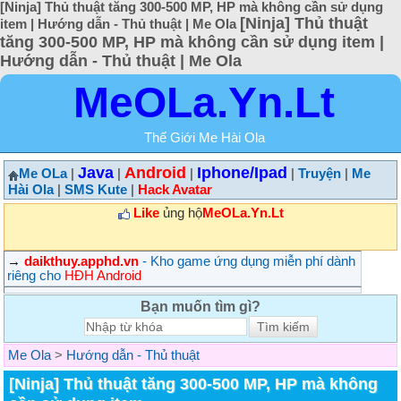
[Ninja] Thủ thuật tăng 300-500 MP, HP mà không cần sử dụng
[Ninja] Thủ thuật
item | Hướng dẫn - Thủ thuật | Me Ola
tăng 300-500 MP, HP mà không cần sử dụng item |
Hướng dẫn - Thủ thuật | Me Ola
MeOLa.Yn.Lt
Thế Giới Me Hài Ola
Java
Android
Iphone/Ipad
Me OLa
|
|
|
|
Truyện
|
Me
Hài Ola
|
SMS Kute
|
Hack Avatar
Like
ủng hộ
MeOLa.Yn.Lt
→
daikthuy.apphd.vn
- Kho game ứng dụng miễn phí dành
riêng cho
HĐH Android
Bạn muốn tìm gì?
Me Ola
>
Hướng dẫn - Thủ thuật
[Ninja] Thủ thuật tăng 300-500 MP, HP mà không