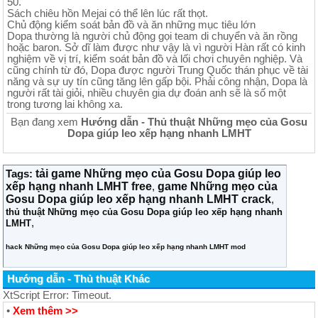
50.
Sách chiêu hồn Mejai có thể lên lúc rất thọt.
Chủ động kiểm soát bản đồ và ăn những mục tiêu lớn
Dopa thường là người chủ động gọi team di chuyển và ăn rồng
hoặc baron. Sở dĩ làm được như vậy là vì người Hàn rất có kinh
nghiệm về vị trí, kiểm soát bản đồ và lối chơi chuyên nghiệp. Và
cũng chính từ đó, Dopa được người Trung Quốc thán phục về tài
năng và sự uy tín cũng tăng lên gấp bội. Phải công nhận, Dopa là
người rất tài giỏi, nhiều chuyên gia dự đoán anh sẽ là số một
trong tương lai không xa.
Bạn đang xem
Hướng dẫn - Thủ thuật Những mẹo của Gosu
Dopa giúp leo xếp hạng nhanh LMHT
tải game Những mẹo của Gosu Dopa giúp leo
Tags:
xếp hạng nhanh LMHT free
game Những mẹo của
,
Gosu Dopa giúp leo xếp hạng nhanh LMHT crack
,
thủ thuật Những mẹo của Gosu Dopa giúp leo xếp hạng nhanh
,
LMHT
hack Những mẹo của Gosu Dopa giúp leo xếp hạng nhanh LMHT mod
Hướng dẫn - Thủ thuật Khác
XtScript Error: Timeout.
•
Xem thêm >>