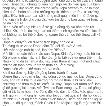
đường trên hoặc xuống đường dưới cho dù cấp độ của anh chưa
cao. Thoạt đầu, chúng tôi vẫn nghi ngờ về độ hiệu quả của biện
pháp này. Tuy nhiên, khi chứng kiến Dopa stream thì đó là một
biện pháp hoàn hảo cho những người thích chơi ở vị trí đường
giữa. Đẩy lính cao, bạn sẽ không mất quá nhiều lính ở đường,
thời gian lính đối phương đẩy vào trụ đủ cho bạn quay về hoặc từ
bệ đá cổ đi ra.
Di chuyển nếu đạt hiệu quả sẽ giúp đồng đội và bản thân rất
nhiều. Khi trở lại đường, bạn có thêm kinh nghiệm và tiền, lúc đó
dù không tạo lợi thế ở đường, game thủ vẫn có thể Snowball kẻ
địch.
Dopa di chuyển lên đường trên ngay cấp độ 4.
Thưởng thức video Dopa cầm TF đối đầu với Anivia:
Hết mắt hoặc mắt bị phá, lập tức Biến về
Một lối chơi cẩn thận khác của Dopa. Khi thấy rừng hoặc hỗ trợ
đối phương phá mắt, anh lập tức lùi lại biến về và mua thêm mắt.
Nếu không đủ tiền mua đồ, hãy sắm thêm ít máu, thọt một chút
nhưng an toàn hơn và tránh thua sâu ở đường.
Dopa biến về chỉ để mua mắt và máu.
Khi thua đường, hãy cố gắng farm, tránh lên cao
Game thủ chơi game lúc nào cũng có lúc này lúc kia. Dopa cũng
vậy, anh rất ít khi thua đường nhưng đã thua là bị rừng đối
phương cho thua thiệt tới chết. Dù vậy, Dopa biết mình phải làm
gì để gượng lại được. Với Twisted Fate trong tay, Dopa cố gắng
giữ vị trí, farm hòa, nhờ đồng đội kéo dài trận đấu. Vào giao tranh,
anh giữ vị trí, không lên cao như trước. Kết quả anh đã hồi được
rất nhiều và cùng team giành chiến thắng. Điểm đặc biệt từ người
Hàn, khi đã quá thọt, Sách Chiêu Hồn Mejai cũng là một Item 50-