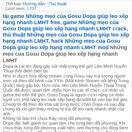
- Thể loại:
Hướng dẫn - Thủ thuật
- Lượt xem: 1707
tải game Những mẹo của Gosu Dopa giúp leo xếp
hạng nhanh LMHT free
,
game Những mẹo của
Gosu Dopa giúp leo xếp hạng nhanh LMHT crack
,
thủ thuật Những mẹo của Gosu Dopa giúp leo xếp
hạng nhanh LMHT
,
hack Những mẹo của Gosu
Những
Dopa giúp leo xếp hạng nhanh LMHT mod
mẹo của Gosu Dopa giúp leo xếp hạng nhanh
LMHT
Dopa là cái tên đang gây sốt nhất trong thế giới Liên Minh Huyền
Thoại thời điểm hiện tại.
Nhờ kí được hợp đồng stream cùng Gosu này mà lượng người
xem và theo dõi kênh của YY.tv (Một kênh Stream nổi tiếng Trung
Quốc) tăng gấp bội. Hơn nữa, nền Liên Minh Huyền Thoại Trung
Quốc đã được quan tâm nhiều hơn từ các tổ chức, cá nhân và
game thủ trên thế giới. Gosu Dopa là người có kĩ năng cá nhân
tuyệt vời, khả năng leo rank xếp hạng đơn/đôi lọt vào top thế giới.
Chúng tôi đã theo dõi khá sát từng bước chân Dopa và sau đây
chúng tôi xin giới thiệu những bí kíp để leo rank nhanh nhất của
anh.
Không hổ báo khi chưa thấy rừng đối phương
Dopa đặc biệt giành sự quan tâm cho rừng bên đối phương. Khi
chưa thấy rừng đối phương xuất hiện, anh thường chủ động farm