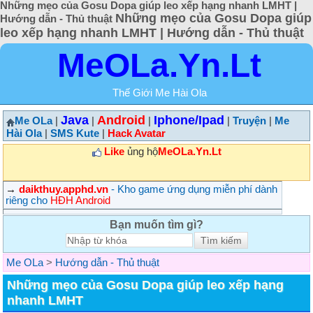
Những mẹo của Gosu Dopa giúp leo xếp hạng nhanh LMHT |
Những mẹo của Gosu Dopa giúp
Hướng dẫn - Thủ thuật
leo xếp hạng nhanh LMHT | Hướng dẫn - Thủ thuật
MeOLa.Yn.Lt
Thế Giới Me Hài Ola
Java
Android
Iphone/Ipad
Me OLa
|
|
|
|
Truyện
|
Me
Hài Ola
|
SMS Kute
|
Hack Avatar
Like
ủng hộ
MeOLa.Yn.Lt
→
daikthuy.apphd.vn
- Kho game ứng dụng miễn phí dành
riêng cho
HĐH Android
Bạn muốn tìm gì?
Me OLa
>
Hướng dẫn - Thủ thuật
Những mẹo của Gosu Dopa giúp leo xếp hạng
nhanh LMHT