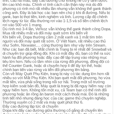
lính, cấu rỉa máu, đẩy cao đường chứ không hề có ý định bước
lên cao khô máu. Chính vì tính cách cẩn thận này mà dù đối
phương có rình mò rất nhiều lần nhưng vẫn không thể gank thành
công anh. Đây là bài học các bạn nên chú ý khi đi đường. Nếu bị
gank, bạn bị thọt tiền, kinh nghiệm và lính. Lượng cấp độ chênh
lệch ngay từ lúc đầu thường rơi vào 1-1,5 và số tiền chênh lệch
rơi vào 500 với 1 mạng.
Dù rình mò 3-4 lần, Vel’koz vẫn không thể gank thành công Dopa.
Mua rất nhiều mắt và đổi máy quét sớm khi biến về
Khi biến về, Dopa thường cầm 2 mắt xanh và 1 mắt tím trên
người và đổi máy quét rất sớm. Ở Việt Nam, rất nhiều cao thủ
như Sofm, Nixwater,… cũng thường làm như vậy trên Stream.
Như các bạn đã biết, Mắt chính là Trang bị rẻ nhất để Snowball và
di chuyển trợ giúp đồng đội. Khi có mắt đầy đủ, bạn có thể ra sức
hành hạ đối phương hoặc đẩy cao để tập trung vào những mục
tiêu lớn hơn. Nếu có tầm nhìn của rừng đối phương, đồng đội có
thể Counter Gank, hoặc di chuyển hợp lí để lấy lợi thế, hoặc
chính bạn tiến vào rừng và tiễn đối phương lên bảng.
Còn về Máy Quét Phụ Kiện, trang bị này có tác dụng lớn hơn rất
nhiều so với Mắt Phụ Kiện. Khi bạn quét mắt đối phương, họ vừa
mất tiền, vừa phải sống trong nỗi sợ hãi. Trong một số trường
hợp kiểm soát bản đồ, Máy quét là trang bị đã nguy hiểm nay còn
nguy hiểm hơn. Không tốn một xu, cả Team bạn có thể rình đối
phương hoặc ăn rồng ăn baron một cách thoải mái. Đó là những
tình tiết nhỏ nhưng đáng học của các game thủ chuyên nghiệp.
Thường xuyên có 2 mắt và máy quét phút thứ 6.
Đẩy cao đường lập tức di chuyển
Dopa khi đẩy cao đường giữa thường cố gắng di chuyển lên