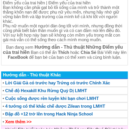
Điểm yếu của trai hiền | Điểm yếu của trai hiền
Bạn không cần phải gạt bỏ lối sống của mình và trở thành một
thằng khốn nạn để được phụ nữ yêu mến, nhưng hãy nhớ giữ
vững bản lĩnh và lập trường của mình kể cả khi tốt với người
khác.
Phụ nữ muốn một người đàn ông tốt với mình, nhưng đồng thời
cũng phải biết bản thân muốn gì và có can đảm nói lên điều đó.
Với sự kết hợp này bạn sẽ không còn mềm yếu trong mắt con
gái mà vẫn có thể sống theo cách mình mong muốn.
Hướng dẫn - Thủ thuật Những Điểm yếu
Bạn đang xem
của trai hiền
Bạn có thể ấn
Thích
hoặc
Chia Sẻ
Bài Viết này lên
FaceBook
để bạn bè của bạn có thể xem và cùng bình luận.
Hướng dẫn - Thủ thuật Khác
•
Lời Giải Gà có trước hay Trứng có trước Chính Xác
•
Chế độ Hexakill Khu Rừng Quỷ Dị LMHT
•
Cuộc sống được rèn luyện khi bạn chơi LMHT
•
4 tướng có thể khắc chế được Zilean trong LMHT
•
Đập đồ +12 trở lên trong Hack Ninja School
•
Xem thêm >>