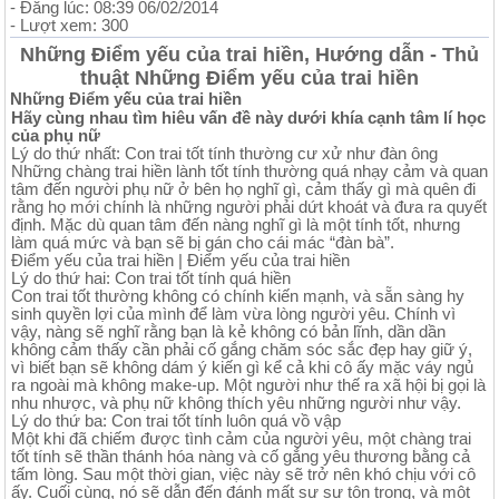
- Đăng lúc: 08:39 06/02/2014
- Lượt xem: 300
Những Điểm yếu của trai hiền, Hướng dẫn - Thủ
thuật Những Điểm yếu của trai hiền
Những Điểm yếu của trai hiền
Hãy cùng nhau tìm hiêu vấn đề này dưới khía cạnh tâm lí học
của phụ nữ
Lý do thứ nhất: Con trai tốt tính thường cư xử như đàn ông
Những chàng trai hiền lành tốt tính thường quá nhạy cảm và quan
tâm đến người phụ nữ ở bên họ nghĩ gì, cảm thấy gì mà quên đi
rằng họ mới chính là những người phải dứt khoát và đưa ra quyết
định. Mặc dù quan tâm đến nàng nghĩ gì là một tính tốt, nhưng
làm quá mức và bạn sẽ bị gán cho cái mác “đàn bà”.
Điểm yếu của trai hiền | Điểm yếu của trai hiền
Lý do thứ hai: Con trai tốt tính quá hiền
Con trai tốt thường không có chính kiến mạnh, và sẵn sàng hy
sinh quyền lợi của mình để làm vừa lòng người yêu. Chính vì
vậy, nàng sẽ nghĩ rằng bạn là kẻ không có bản lĩnh, dần dần
không cảm thấy cần phải cố gắng chăm sóc sắc đẹp hay giữ ý,
vì biết bạn sẽ không dám ý kiến gì kể cả khi cô ấy mặc váy ngủ
ra ngoài mà không make-up. Một người như thế ra xã hội bị gọi là
nhu nhược, và phụ nữ không thích yêu những người như vậy.
Lý do thứ ba: Con trai tốt tính luôn quá vồ vập
Một khi đã chiếm được tình cảm của người yêu, một chàng trai
tốt tính sẽ thần thánh hóa nàng và cố gắng yêu thương bằng cả
tấm lòng. Sau một thời gian, việc này sẽ trở nên khó chịu với cô
ấy. Cuối cùng, nó sẽ dẫn đến đánh mất sự sự tôn trọng, và một