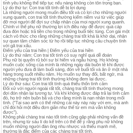
tình yêu không thể tiếp tục nếu nàng không còn tôn trọng bạn.
Lý do thứ tư: Con trai tốt tính dễ bị lợi dụng
Là những người mong muốn điều tốt và có lợi cho những người
xung quanh, con trai tốt tính thường kiếm niềm vui từ việc giúp
đỡ mọi người để đợi sự chấp nhận của mọi người xung quanh.
Chính vì thế phụ nữ thường lợi ích điều này để được quà cáp
đưa đón hoặc trả tiền cho trong những buổi tiệc tùng. Con gái một
cách vô thức cho rằng những chàng trai tốt khá là khờ dại, nhận
sự quan tâm chăm sóc từ họ rồi tiếp tục những câu chuyện tình
với gã trai xấu.
Điểm yếu của trai hiền | Điểm yếu của trai hiền
Lý do thứ năm: Con trai tốt tính có suy nghĩ quá dễ đoán
Phụ nữ bị quyến rũ bởi sự bí hiểm và ngẫu hứng. Họ không
muốn cuộc sống của mình là những ngày dài buồn tẻ khi được
người yêu đưa đi làm buổi sáng, đón về buổi tối và ăn ở một nhà
hàng trong suốt nhiều năm. Họ muốn sự thay đổi, bất ngờ, mà
những chàng trai tốt tính thường không đem lại được.
Lý do thứ sáu: Con trai tốt tính quá thiếu thốn tình cảm
Đối xử với người ngoài rất tốt, chàng trai tốt tính thường mong
đợi đón nhận lại tương tự. Và khi không được đáp trả lại tình cảm
đó, họ trở nên buồn bã và cho rằng mình là nạn nhân trong mối
tình. (“Tại sao anh có thể những cái này này này với em, mà anh
chỉ đòi hỏi một điều đơn giản như thế từ em mà vẫn không
được”).
Không phải chàng trai nào tốt tính cũng gặp phải những vấn đề
trên, nhưng từ sáu lí do kể trên có thể để ý rằng phụ nữ không
muốn những người đàn ông nhu nhược và thiếu mạnh mẽ,
thường là đặc điểm của các chàng trai tốt tính.