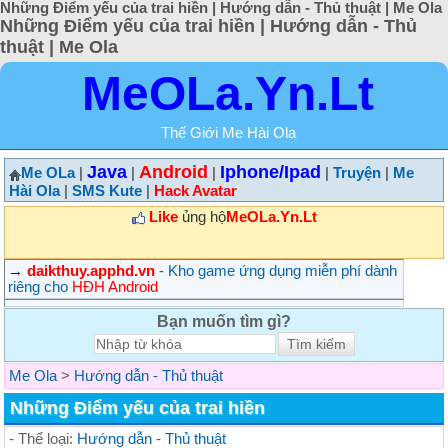
Những Điểm yếu của trai hiền | Hướng dẫn - Thủ thuật | Me Ola
Những Điểm yếu của trai hiền | Hướng dẫn - Thủ
thuật | Me Ola
MeOLa.Yn.Lt
Thế Giới Me Hài Ola
Java
Android
Iphone/Ipad
Me OLa
|
|
|
|
Truyện
|
Me
Hài Ola
|
SMS Kute
|
Hack Avatar
Like
ủng hộ
MeOLa.Yn.Lt
→
daikthuy.apphd.vn
- Kho game ứng dụng miễn phí dành
riêng cho
HĐH Android
Bạn muốn tìm gì?
Me Ola
>
Hướng dẫn - Thủ thuật
Những Điểm yếu của trai hiền
- Thể loại:
Hướng dẫn - Thủ thuật