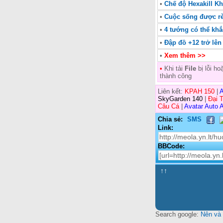
•
Chế độ Hexakill 
•
Cuộc sống được rè
•
4 tướng có thể kh
•
Đập đồ +12 trở lên
•
Xem thêm >>
•
Khi tải
File
bị lỗi h
thành công
Liên kết:
KPAH 150
|
A
SkyGarden 140
|
Đại 
Câu Cá
|
Avatar Auto A
Chia sẻ:
SMS
Link:
BBCode:
↑↑
Search google:
Nên và 