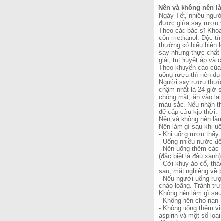
Nên và không nên l
Ngày Tết, nhiều ngườ
được giữa say rượu v
Theo các bác sĩ Khoa
cồn methanol. Độc tín
thường có biểu hiện 
say nhưng thực chất l
giải, tụt huyết áp v
Theo khuyến cáo của c
uống rượu thì nên dự
Người say rượu thườn
chậm nhất là 24 giờ 
chóng mặt, ăn vào lại
màu sắc. Nếu nhận th
để cấp cứu kịp thời.
Nên và không nên là
Nên làm gì sau khi u
- Khi uống rượu thấy
- Uống nhiều nước để
- Nên uống thêm các 
(đặc biệt là đậu xanh
- Cởi khuy áo cổ, thá
sau, mặt nghiêng về b
- Nếu người uống rượ
cháo loãng. Tránh tr
Không nên làm gì sau
- Không nên cho nạn 
- Không uống thêm vi
aspirin và một số lo