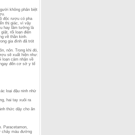
người không phân biệt
ợu.
gộ độc rượu có pha
n thị giác, vì vậy
ợu hay lầm tưởng là
iật, rối loạn điện
ng về thần kinh.
ng gia đình đã trót
n, nôn. Trong khi đó,
ượu sẽ xuất hiện như:
ối loạn cảm nhận về
ngay đến cơ sở y tế
ác loại đậu ninh nhừ
g, hai tay xuôi ra
ánh thức dậy cho ăn
an. Paracetamon,
gây chảy máu đường