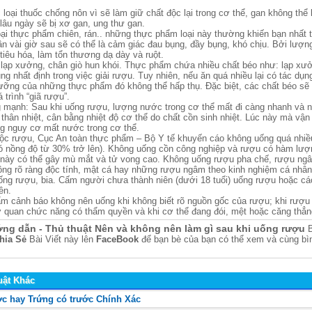
loại thuốc chống nôn vì sẽ làm giữ chất độc lại trong cơ thể, gan không thể 
 lâu ngày sẽ bị xơ gan, ung thư gan.
oại thực phẩm chiên, rán.. những thực phẩm loại này thường khiến bạn nhất 
ần vài giờ sau sẽ có thể là cảm giác đau bụng, đầy bụng, khó chịu. Bởi lượ
 tiêu hóa, làm tổn thương dạ dày và ruột.
 lạp xưởng, chân giò hun khói. Thực phẩm chứa nhiều chất béo như: lạp xư
g nhất định trong việc giải rượu. Tuy nhiên, nếu ăn quá nhiều lại có tác dụng
dưỡng của những thực phẩm đó không thể hấp thụ. Đặc biệt, các chất béo sẽ
 trình “giã rượu”.
 mạnh: Sau khi uống rượu, lượng nước trong cơ thể mất đi càng nhanh và n
 thân nhiệt, cân bằng nhiệt độ cơ thể do chất cồn sinh nhiệt. Lúc này mà vậ
ng nguy cơ mất nước trong cơ thể.
ộc rượu, Cục An toàn thực phẩm – Bộ Y tế khuyến cáo không uống quá nhiề
ó nồng độ từ 30% trở lên). Không uống cồn công nghiệp và rượu có hàm lư
này có thể gây mù mắt và tử vong cao. Không uống rượu pha chế, rượu ngâm
ông rõ ràng độc tính, mật cá hay những rượu ngâm theo kinh nghiệm cá nhân
uống rượu, bia. Cấm người chưa thành niên (dưới 18 tuổi) uống rượu hoặc cá
ên.
m cảnh báo không nên uống khi không biết rõ nguồn gốc của rượu; khi rượu
 quan chức năng có thẩm quyền và khi cơ thể đang đói, mệt hoặc căng thẳn
ng dẫn - Thủ thuật Nên và không nên làm gì sau khi uống rượu
B
hia Sẻ
Bài Viết này lên
FaceBook
để bạn bè của bạn có thể xem và cùng bìn
uật Khác
ớc hay Trứng có trước Chính Xác