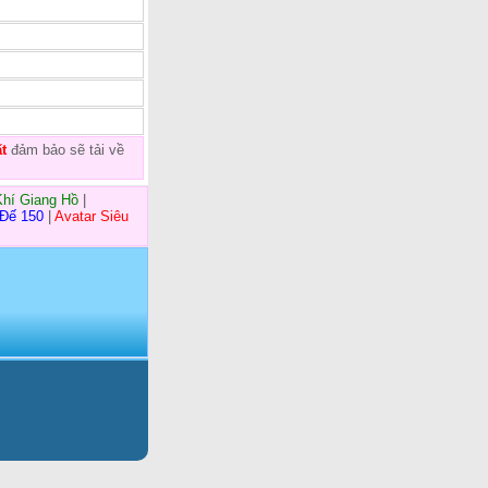
t
đảm bảo sẽ tải về
Khí Giang Hồ
|
 Đế 150
|
Avatar Siêu