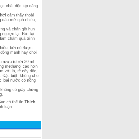
lọc chất độc kịp càng
thời cảm thấy thoải
ng dầu mỡ quá nhiều,
ởng và chân giò hun
 ngược lại. Bởi tại
 làm chậm quá trình
hiều, bởi nó được
n động mạnh hay chơi
u rượu (dưới 30 ml
ợng methanol cao hơn
 với lá, rễ cây độc,
. Đặc biệt, không cho
c loại nước có nồng
 không có giấy chứng
g.
ạn có thể ấn
Thích
h luận.