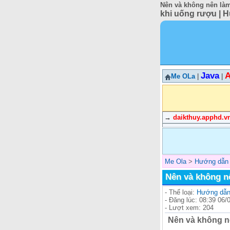
Nên và không nên làm
khi uống rượu | H
Java
A
Me OLa
|
|
→
daikthuy.apphd.v
Me Ola
>
Hướng dẫn 
Nên và không n
- Thể loại:
Hướng dẫn 
- Đăng lúc: 08:39 06/
- Lượt xem: 204
Nên và không n