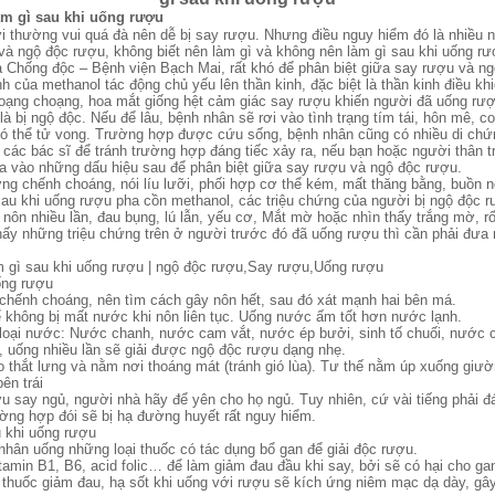
àm gì sau khi uống rượu
i thường vui quá đà nên dễ bị say rượu. Nhưng điều nguy hiểm đó là nhiều 
à ngộ độc rượu, không biết nên làm gì và không nên làm gì sau khi uống rư
 Chống độc – Bệnh viện Bạch Mai, rất khó để phân biệt giữa say rượu và n
h của methanol tác động chủ yếu lên thần kinh, đặc biệt là thần kinh điều khiể
loạng choạng, hoa mắt giống hệt cảm giác say rượu khiến người đã uống rư
à bị ngộ độc. Nếu để lâu, bệnh nhân sẽ rơi vào tình trạng tím tái, hôn mê, co g
à có thể tử vong. Trường hợp được cứu sống, bệnh nhân cũng có nhiều di chứ
ác bác sĩ để tránh trường hợp đáng tiếc xảy ra, nếu bạn hoặc người thân tro
a vào những dấu hiệu sau để phân biệt giữa say rượu và ngộ độc rượu.
g chếnh choáng, nói líu lưỡi, phối hợp cơ thể kém, mất thăng bằng, buồn nô
sau khi uống rượu pha cồn methanol, các triệu chứng của người bị ngộ độc r
 nôn nhiều lần, đau bụng, lú lẫn, yếu cơ, Mắt mờ hoặc nhìn thấy trắng mờ, r
ấy những triệu chứng trên ở người trước đó đã uống rượu thì cần phải đưa 
m gì sau khi uống rượu | ngộ độc rượu,Say rượu,Uống rượu
ống rượu
 chếnh choáng, nên tìm cách gây nôn hết, sau đó xát mạnh hai bên má.
 không bị mất nước khi nôn liên tục. Uống nước ấm tốt hơn nước lạnh.
loại nước: Nước chanh, nước cam vắt, nước ép bưởi, sinh tố chuối, nước c
), uống nhiều lần sẽ giải được ngộ độc rượu dạng nhẹ.
o thắt lưng và nằm nơi thoáng mát (tránh gió lùa). Tư thế nằm úp xuống giườn
ên trái
u say ngủ, người nhà hãy để yên cho họ ngủ. Tuy nhiên, cứ vài tiếng phải đ
ường hợp đói sẽ bị hạ đường huyết rất nguy hiểm.
 khi uống rượu
nhân uống những loại thuốc có tác dụng bổ gan để giải độc rượu.
tamin B1, B6, acid folic… để làm giảm đau đầu khi say, bởi sẽ có hại cho g
ại thuốc giảm đau, hạ sốt khi uống với rượu sẽ kích ứng niêm mạc dạ dày, 