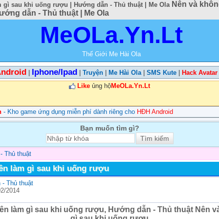
Nên và khôn
 gì sau khi uống rượu | Hướng dẫn - Thủ thuật | Me Ola
ướng dẫn - Thủ thuật | Me Ola
MeOLa.Yn.Lt
Thế Giới Me Hài Ola
ndroid
Iphone/Ipad
|
|
Truyện
|
Me Hài Ola
|
SMS Kute
|
Hack Avatar
Like
ủng hộ
MeOLa.Yn.Lt
n
- Kho game ứng dụng miễn phí dành riêng cho
HĐH Android
Bạn muốn tìm gì?
- Thủ thuật
ên làm gì sau khi uống rượu
- Thủ thuật
02/2014
ên làm gì sau khi uống rượu, Hướng dẫn - Thủ thuật Nên v
gì sau khi uống rượu