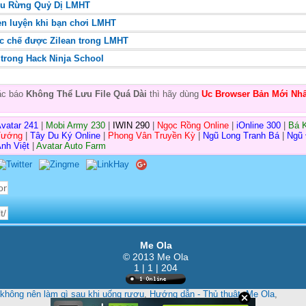
Khu Rừng Quỷ Dị LMHT
n luyện khi bạn chơi LMHT
ắc chế được Zilean trong LMHT
 trong Hack Ninja School
oặc báo
Không Thể Lưu File Quá Dài
thì hãy dùng
Uc Browser Bản Mới Nhấ
vatar 241
|
Mobi Army 230
|
IWIN 290
|
Ngọc Rồng Online
|
iOnline 300
|
Bá 
Tướng
|
Tây Du Ký Online
|
Phong Vân Truyền Kỳ
|
Ngũ Long Tranh Bá
|
Ngũ
nh Việt
|
Avatar Auto Farm
Me Ola
© 2013 Me Ola
1 | 1 | 204
không nên làm gì sau khi uống rượu
,
Hướng dẫn - Thủ thuật
,
Me Ola
,