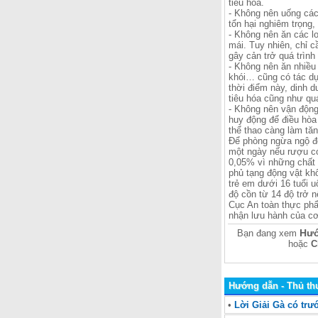
tiêu hóa.
- Không nên uống các 
tổn hại nghiêm trọng,
- Không nên ăn các l
mái. Tuy nhiên, chỉ c
gây cản trở quá trình
- Không nên ăn nhiều
khói… cũng có tác dụn
thời điểm này, dinh 
tiêu hóa cũng như quá
- Không nên vận động
huy động để điều hòa
thể thao càng làm tă
Để phòng ngừa ngộ đ
một ngày nếu rượu c
0,05% vì những chất 
phủ tạng động vật kh
trẻ em dưới 16 tuổi 
độ cồn từ 14 độ trở n
Cục An toàn thực phẩ
nhận lưu hành của cơ
Hướ
Bạn đang xem
hoặc
C
Hướng dẫn - Thủ th
•
Lời Giải Gà có trư