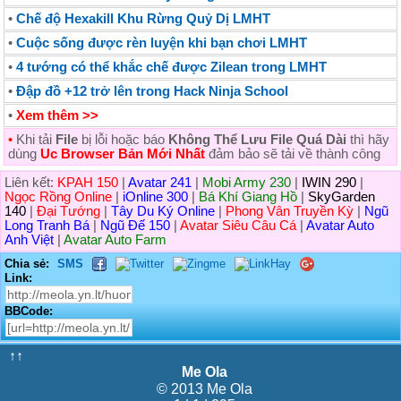
•
Chế độ Hexakill Khu Rừng Quỷ Dị LMHT
•
Cuộc sống được rèn luyện khi bạn chơi LMHT
•
4 tướng có thể khắc chế được Zilean trong LMHT
•
Đập đồ +12 trở lên trong Hack Ninja School
•
Xem thêm >>
•
Khi tải
File
bị lỗi hoặc báo
Không Thể Lưu File Quá Dài
thì hãy
dùng
Uc Browser Bản Mới Nhất
đảm bảo sẽ tải về thành công
Liên kết:
KPAH 150
|
Avatar 241
|
Mobi Army 230
|
IWIN 290
|
Ngọc Rồng Online
|
iOnline 300
|
Bá Khí Giang Hồ
|
SkyGarden
140
|
Đại Tướng
|
Tây Du Ký Online
|
Phong Vân Truyền Kỳ
|
Ngũ
Long Tranh Bá
|
Ngũ Đế 150
|
Avatar Siêu Câu Cá
|
Avatar Auto
Anh Việt
|
Avatar Auto Farm
Chia sẻ:
SMS
Link:
BBCode:
↑↑
Me Ola
© 2013 Me Ola