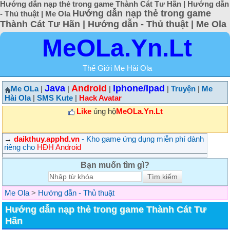
Hướng dẫn nạp thẻ trong game Thành Cát Tư Hãn | Hướng dẫn
Hướng dẫn nạp thẻ trong game
- Thủ thuật | Me Ola
Thành Cát Tư Hãn | Hướng dẫn - Thủ thuật | Me Ola
MeOLa.Yn.Lt
Thế Giới Me Hài Ola
Java
Android
Iphone/Ipad
Me OLa
|
|
|
|
Truyện
|
Me
Hài Ola
|
SMS Kute
|
Hack Avatar
Like
ủng hộ
MeOLa.Yn.Lt
→
daikthuy.apphd.vn
- Kho game ứng dụng miễn phí dành
riêng cho
HĐH Android
Bạn muốn tìm gì?
Me Ola
>
Hướng dẫn - Thủ thuật
Hướng dẫn nạp thẻ trong game Thành Cát Tư
Hãn