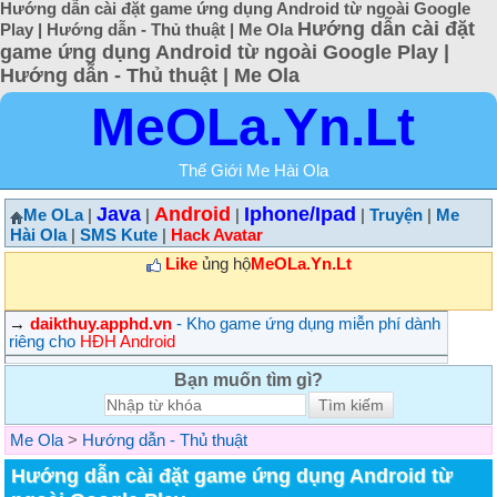
Hướng dẫn cài đặt game ứng dụng Android từ ngoài Google
Hướng dẫn cài đặt
Play | Hướng dẫn - Thủ thuật | Me Ola
game ứng dụng Android từ ngoài Google Play |
Hướng dẫn - Thủ thuật | Me Ola
MeOLa.Yn.Lt
Thế Giới Me Hài Ola
Java
Android
Iphone/Ipad
Me OLa
|
|
|
|
Truyện
|
Me
Hài Ola
|
SMS Kute
|
Hack Avatar
Like
ủng hộ
MeOLa.Yn.Lt
→
daikthuy.apphd.vn
- Kho game ứng dụng miễn phí dành
riêng cho
HĐH Android
Bạn muốn tìm gì?
Me Ola
>
Hướng dẫn - Thủ thuật
Hướng dẫn cài đặt game ứng dụng Android từ