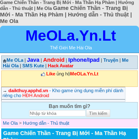
Game Chiến Thần - Trang Bị Mới - Ma Thần Hạ Phàm | Hướng
Game Chiến Thần - Trang Bị
dẫn - Thủ thuật | Me Ola
Mới - Ma Thần Hạ Phàm | Hướng dẫn - Thủ thuật |
Me Ola
MeOLa.Yn.Lt
Thế Giới Me Hài Ola
Java
Android
Iphone/Ipad
Me OLa
|
|
|
|
Truyện
|
Me
Hài Ola
|
SMS Kute
|
Hack Avatar
Like
ủng hộ
MeOLa.Yn.Lt
→
daikthuy.apphd.vn
- Kho game ứng dụng miễn phí dành
riêng cho
HĐH Android
Bạn muốn tìm gì?
Me Ola
>
Hướng dẫn - Thủ thuật
Game Chiến Thần - Trang Bị Mới - Ma Thần Hạ