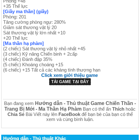
Phòng +48
+35 Thể lực
[Giầy ma thần] (giầy)
Phòng: 201
Tăng cường phòng ngự: 280%
Giảm sát thương vật lý 20
Sát thương vật lý lớn nhất +10
+20 Thể lực
[Ma thần hạ phàm]
(2 chiếc) Sát thương vật lý nhỏ nhất +45
(3 chiếc) Kỹ năng Chiến binh + 2cấp
(4 chiếc) Đánh đập 35%
(5 chiếc) Khoáng choáng +15
(6 chiếc) +15 Tất cả các kháng tính thượng hạn
Click xem giới thiệu game
TẢI GAME TẠI ĐÂY
Hướng dẫn - Thủ thuật Game Chiến Thần -
Bạn đang xem
Trang Bị Mới - Ma Thần Hạ Phàm
Bạn có thể ấn
Thích
hoặc
Chia Sẻ
Bài Viết này lên
FaceBook
để bạn bè của bạn có thể
xem và cùng bình luận.
Hướng dẫn - Thủ thuật Khác