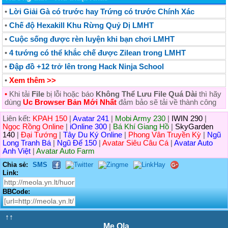
•
Lời Giải Gà có trước hay Trứng có trước Chính Xác
•
Chế độ Hexakill Khu Rừng Quỷ Dị LMHT
•
Cuộc sống được rèn luyện khi bạn chơi LMHT
•
4 tướng có thể khắc chế được Zilean trong LMHT
•
Đập đồ +12 trở lên trong Hack Ninja School
•
Xem thêm >>
•
Khi tải
File
bị lỗi hoặc báo
Không Thể Lưu File Quá Dài
thì hãy
dùng
Uc Browser Bản Mới Nhất
đảm bảo sẽ tải về thành công
Liên kết:
KPAH 150
|
Avatar 241
|
Mobi Army 230
|
IWIN 290
|
Ngọc Rồng Online
|
iOnline 300
|
Bá Khí Giang Hồ
|
SkyGarden
140
|
Đại Tướng
|
Tây Du Ký Online
|
Phong Vân Truyền Kỳ
|
Ngũ
Long Tranh Bá
|
Ngũ Đế 150
|
Avatar Siêu Câu Cá
|
Avatar Auto
Anh Việt
|
Avatar Auto Farm
Chia sẻ:
SMS
Link:
BBCode:
↑↑
Me Ola