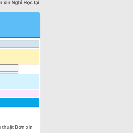
 xin Nghỉ Học tại
 thuật Đơn xin