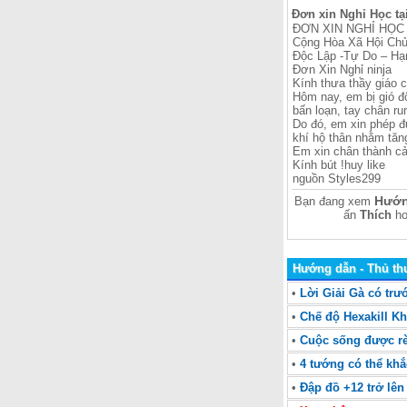
Đơn xin Nghỉ Học t
ĐƠN XIN NGHỈ HỌC C
Cộng Hòa Xã Hội Chủ
Độc Lập -Tự Do – Hạ
Đơn Xin Nghỉ ninja
Kính thưa thầy giáo 
Hôm nay, em bị gió độ
bấn loạn, tay chân ru
Do đó, em xin phép đ
khí hộ thân nhằm tăng
Em xin chân thành cả
Kính bút !huy like
nguồn Styles299
Hướn
Bạn đang xem
ấn
Thích
h
Hướng dẫn - Thủ th
•
Lời Giải Gà có trư
•
Chế độ Hexakill 
•
Cuộc sống được rè
•
4 tướng có thể kh
•
Đập đồ +12 trở lên