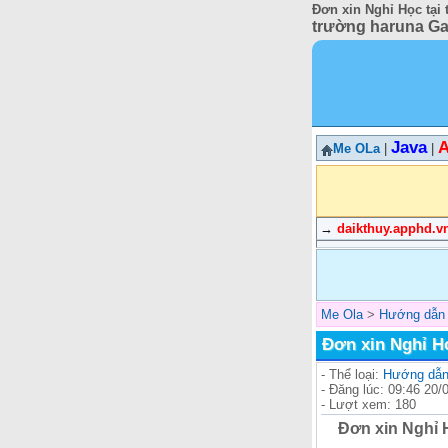
Đơn xin Nghỉ Học tại
trường haruna Gam
Java
A
Me OLa
|
|
→
daikthuy.apphd.v
Me Ola
>
Hướng dẫn 
Đơn xin Nghỉ H
- Thể loại:
Hướng dẫn 
- Đăng lúc: 09:46 20/
- Lượt xem: 180
Đơn xin Nghỉ 