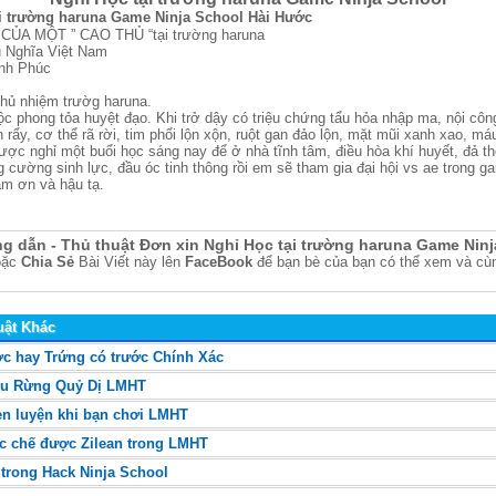
ại trường haruna Game Ninja School Hài Hước
ỦA MỘT ” CAO THỦ “tại trường haruna
 Nghĩa Việt Nam
nh Phúc
chủ nhiệm trườg haruna.
c phong tỏa huyệt đạo. Khi trở dậy có triệu chứng tẩu hỏa nhập ma, nội công
n rẩy, cơ thể rã rời, tim phổi lộn xộn, ruột gan đảo lộn, mặt mũi xanh xao, má
ược nghỉ một buổi học sáng nay để ở nhà tĩnh tâm, điều hòa khí huyết, đả t
 cường sinh lực, đầu óc tinh thông rồi em sẽ tham gia đại hội vs ae trong 
m ơn và hậu tạ.
g dẫn - Thủ thuật Đơn xin Nghỉ Học tại trường haruna Game Ninj
oặc
Chia Sẻ
Bài Viết này lên
FaceBook
để bạn bè của bạn có thể xem và cùn
uật Khác
ớc hay Trứng có trước Chính Xác
Khu Rừng Quỷ Dị LMHT
n luyện khi bạn chơi LMHT
ắc chế được Zilean trong LMHT
 trong Hack Ninja School