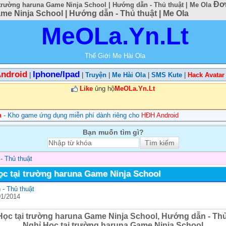
Đơn
 trường haruna Game Ninja School | Hướng dẫn - Thủ thuật | Me Ola
e Ninja School | Hướng dẫn - Thủ thuật | Me Ola
MeOLa.Yn.Lt
Thế Giới Me Hài Ola
ndroid
Iphone/Ipad
|
|
Truyện
|
Me Hài Ola
|
SMS Kute
|
Hack Avatar
Like
ủng hộ
MeOLa.Yn.Lt
n
- Kho game ứng dụng miễn phí dành riêng cho
HĐH Android
Bạn muốn tìm gì?
- Thủ thuật
ọc tại trường haruna Game Ninja School
- Thủ thuật
01/2014
Học tại trường haruna Game Ninja School, Hướng dẫn - Thủ
Nghỉ Học tại trường haruna Game Ninja School