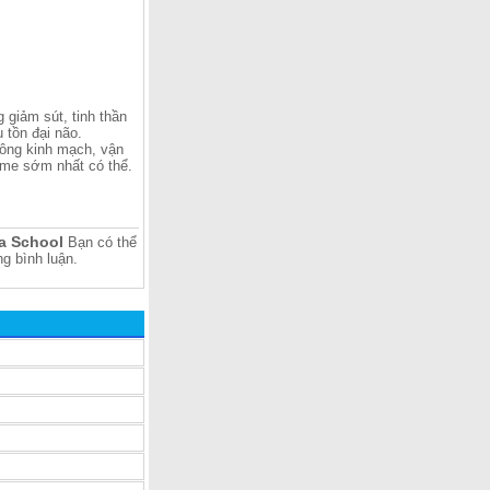
 giảm sút, tinh thần
u tồn đại não.
hông kinh mạch, vận
game sớm nhất có thể.
a School
Bạn có thể
g bình luận.