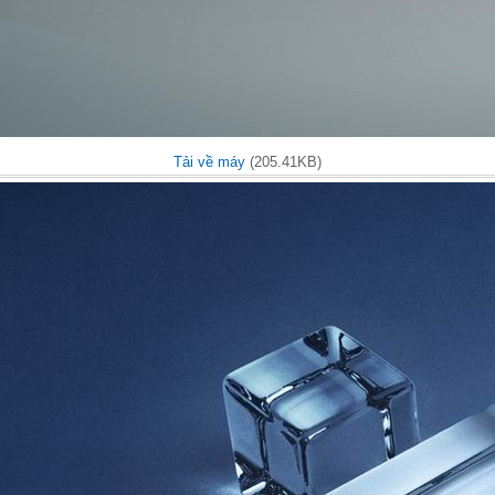
Tải về máy
(205.41KB)