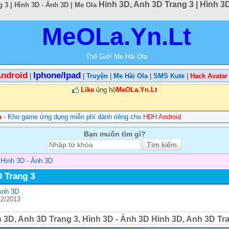
Hinh 3D, Anh 3D Trang 3 | Hình 3D
 3 | Hình 3D - Ảnh 3D | Me Ola
MeOLa.Yn.Lt
Thế Giới Me Hài Ola
ndroid
Iphone/Ipad
|
|
Truyện
|
Me Hài Ola
|
SMS Kute
|
Hack Avatar
Like
ủng hộ
MeOLa.Yn.Lt
n
- Kho game ứng dụng miễn phí dành riêng cho
HĐH Android
Bạn muốn tìm gì?
>
Hình 3D - Ảnh 3D
D Trang 3
Ảnh 3D
12/2013
 3D, Anh 3D Trang 3, Hình 3D - Ảnh 3D Hinh 3D, Anh 3D Tr