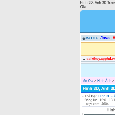
Hinh 3D, Anh 3D Trang
Ola
Java
A
Me OLa
|
|
→
daikthuy.apphd.v
Me Ola
>
Hình Ảnh
Hinh 3D, Anh 3
- Thể loại:
Hình 3D - 
- Đăng lúc: 16:01 19/
- Lượt xem: 4604
Hinh