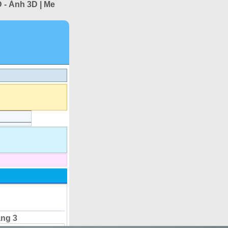
 - Ảnh 3D | Me
ang 3