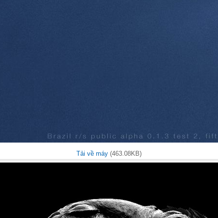
Tải về máy
(463.08KB)