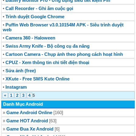
•
Battery Monitor Pro - Ứng dụng siêu tiết kiệm Pin
•
Call Recorder - Ghi âm cuộc gọi
•
Trình duyệt Google Chrome
•
Puffin Web Browser v3.0.10154M APK - Siêu trình duyệt
web
•
Camera 360 - Haloween
•
Swiss Army Knife - Bộ công cụ đa năng
•
Cartoon Camera - Chụp ảnh theo phong cách hoạt hình
•
CPUZ - Xem thông tin chi tiết điện thoại
•
Sửa ảnh (free)
•
XKute - Free SMS Kute Online
•
Instagram
«
1
2
3
4
5
Danh Mục Android
»
Game Android Online
[160]
»
Game HOT Android
[63]
»
Game Đua Xe Android
[6]