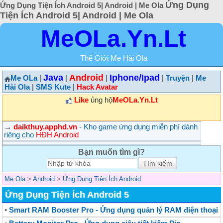
Ứng Dụng
Ứng Dụng Tiện Ích Android 5| Android | Me Ola
Tiện Ích Android 5| Android | Me Ola
MeOLa.Yn.Lt
Thế Giới Me Hài Ola
Java
Android
Iphone/Ipad
Me OLa
|
|
|
|
Truyện
|
Me
Hài Ola
|
SMS Kute
|
Hack Avatar
Like
ủng hộ
MeOLa.Yn.Lt
→
daikthuy.apphd.vn
- Kho game ứng dụng miễn phí dành
riêng cho
HĐH Android
Bạn muốn tìm gì?
Me Ola
>
Android
>
Ứng Dụng Tiện Ích Android
Ứng Dụng Tiện Ích Android 5
•
Smart RAM Booster Pro - Ứng dụng quản lý RAM điện thoại