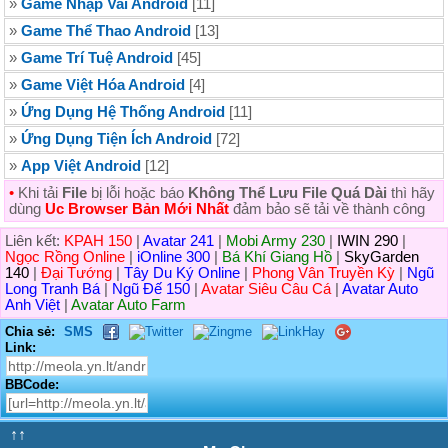
»
Game Nhập Vai Android
[11]
»
Game Thể Thao Android
[13]
»
Game Trí Tuệ Android
[45]
»
Game Việt Hóa Android
[4]
»
Ứng Dụng Hệ Thống Android
[11]
»
Ứng Dụng Tiện Ích Android
[72]
»
App Việt Android
[12]
•
Khi tải
File
bị lỗi hoặc báo
Không Thể Lưu File Quá Dài
thì hãy
dùng
Uc Browser Bản Mới Nhất
đảm bảo sẽ tải về thành công
Liên kết:
KPAH 150
|
Avatar 241
|
Mobi Army 230
|
IWIN 290
|
Ngọc Rồng Online
|
iOnline 300
|
Bá Khí Giang Hồ
|
SkyGarden
140
|
Đại Tướng
|
Tây Du Ký Online
|
Phong Vân Truyền Kỳ
|
Ngũ
Long Tranh Bá
|
Ngũ Đế 150
|
Avatar Siêu Câu Cá
|
Avatar Auto
Anh Việt
|
Avatar Auto Farm
Chia sẻ:
SMS
Link:
BBCode:
↑↑