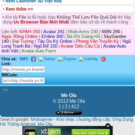
•
Next Launcher 3D Việt hóa
•
Xem thêm >>
•
Khi tải
File
bị lỗi hoặc báo
Không Thể Lưu File Quá Dài
thì hãy
dùng
Uc Browser Bản Mới Nhất
đảm bảo sẽ tải về thành công
Liên kết:
KPAH 150
|
Avatar 241
|
Mobi Army 230
|
IWIN 290
|
Ngọc Rồng Online
|
iOnline 300
|
Bá Khí Giang Hồ
|
SkyGarden
140
|
Đại Tướng
|
Tây Du Ký Online
|
Phong Vân Truyền Kỳ
|
Ngũ
Long Tranh Bá
|
Ngũ Đế 150
|
Avatar Siêu Câu Cá
|
Avatar Auto
Anh Việt
|
Avatar Auto Farm
Chia sẻ:
SMS
Link:
BBCode:
↑↑
Me Ola
© 2013 Me Ola
1 | 2 | 412
Search google:
Mobogenie - Kho nhạc chuông đẳng cấp
,
Ứng Dụng
Hệ Thống Android
,
Me Ola
,