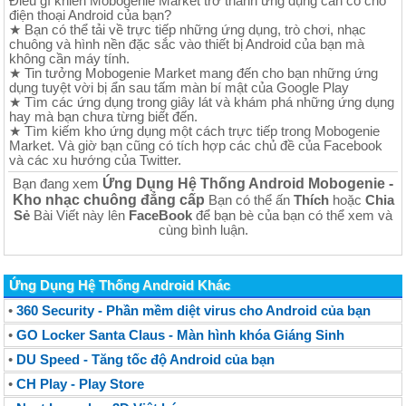
Điều gì khiến Mobogenie Market trở thành ứng dụng cần có cho
điện thoại Android của bạn?
★ Bạn có thể tải về trực tiếp những ứng dụng, trò chơi, nhạc
chuông và hình nền đặc sắc vào thiết bị Android của bạn mà
không cần máy tính.
★ Tin tưởng Mobogenie Market mang đến cho bạn những ứng
dụng tuyệt vời bị ẩn sau tấm màn bí mật của Google Play
★ Tìm các ứng dụng trong giây lát và khám phá những ứng dụng
hay mà bạn chưa từng biết đến.
★ Tìm kiếm kho ứng dụng một cách trực tiếp trong Mobogenie
Market. Và giờ bạn cũng có tích hợp các chủ đề của Facebook
và các xu hướng của Twitter.
Ứng Dụng Hệ Thống Android Mobogenie -
Bạn đang xem
Kho nhạc chuông đẳng cấp
Bạn có thể ấn
Thích
hoặc
Chia
Sẻ
Bài Viết này lên
FaceBook
để bạn bè của bạn có thể xem và
cùng bình luận.
Ứng Dụng Hệ Thống Android Khác
•
360 Security - Phần mềm diệt virus cho Android của bạn
•
GO Locker Santa Claus - Màn hình khóa Giáng Sinh
•
DU Speed - Tăng tốc độ Android của bạn
•
CH Play - Play Store