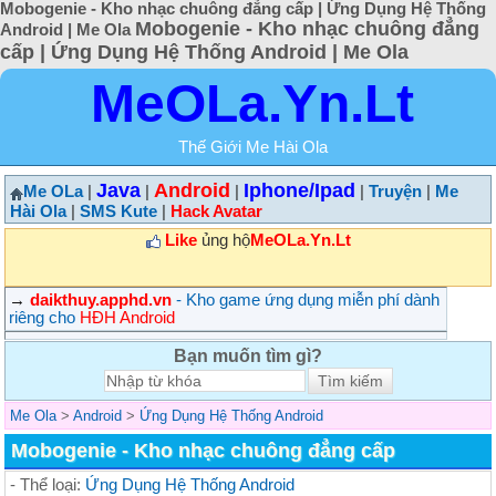
Mobogenie - Kho nhạc chuông đẳng cấp | Ứng Dụng Hệ Thống
Mobogenie - Kho nhạc chuông đẳng
Android | Me Ola
cấp | Ứng Dụng Hệ Thống Android | Me Ola
MeOLa.Yn.Lt
Thế Giới Me Hài Ola
Java
Android
Iphone/Ipad
Me OLa
|
|
|
|
Truyện
|
Me
Hài Ola
|
SMS Kute
|
Hack Avatar
Like
ủng hộ
MeOLa.Yn.Lt
→
daikthuy.apphd.vn
- Kho game ứng dụng miễn phí dành
riêng cho
HĐH Android
Bạn muốn tìm gì?
Me Ola
>
Android
>
Ứng Dụng Hệ Thống Android
Mobogenie - Kho nhạc chuông đẳng cấp
- Thể loại:
Ứng Dụng Hệ Thống Android