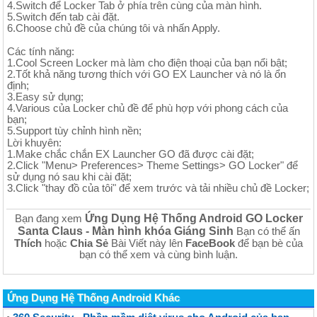
4.Switch để Locker Tab ở phía trên cùng của màn hình.
5.Switch đến tab cài đặt.
6.Choose chủ đề của chúng tôi và nhấn Apply.
Các tính năng:
1.Cool Screen Locker mà làm cho điện thoại của bạn nổi bật;
2.Tốt khả năng tương thích với GO EX Launcher và nó là ổn
định;
3.Easy sử dụng;
4.Various của Locker chủ đề để phù hợp với phong cách của
bạn;
5.Support tùy chỉnh hình nền;
Lời khuyên:
1.Make chắc chắn EX Launcher GO đã được cài đặt;
2.Click "Menu> Preferences> Theme Settings> GO Locker" để
sử dụng nó sau khi cài đặt;
3.Click "thay đồ của tôi" để xem trước và tải nhiều chủ đề Locker;
Ứng Dụng Hệ Thống Android GO Locker
Bạn đang xem
Santa Claus - Màn hình khóa Giáng Sinh
Bạn có thể ấn
Thích
hoặc
Chia Sẻ
Bài Viết này lên
FaceBook
để bạn bè của
bạn có thể xem và cùng bình luận.
Ứng Dụng Hệ Thống Android Khác