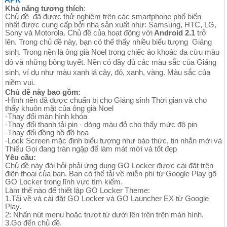
Khả năng tương thích
:
Chủ đề đã được thử nghiệm trên các smartphone phổ biến
nhất được cung cấp bởi nhà sản xuất như: Samsung, HTC, LG,
Sony và Motorola. Chủ đề của hoạt động với
Android 2.1
trở
lên.
Trong chủ đề này, bạn có thể thấy nhiều biểu tượng Giáng
sinh. Trong nền là ông già Noel trong chiếc áo khoác da cừu màu
đỏ và những bông tuyết. Nền có đầy đủ các màu sắc của Giáng
sinh, ví dụ như màu xanh lá cây, đỏ, xanh, vàng. Màu sắc của
niềm vui.
Chủ đề này bao gồm:
-Hình nền đã được chuẩn bị cho Giáng sinh Thời gian và cho
thấy khuôn mặt của ông già Noel
-Thay đổi màn hình khóa
-Thay đổi thanh tải pin - dòng màu đỏ cho thấy mức độ pin
-Thay đổi đồng hồ đồ họa
-Lock Screen mặc định biểu tượng như báo thức, tin nhắn mới và
Thiếu Gọi đang tràn ngập để làm mát mới và tốt đẹp
Yêu cầu:
Chủ đề này đòi hỏi phải ứng dụng GO Locker được cài đặt trên
điện thoại của bạn. Bạn có thể tải về miễn phí từ Google Play gõ
GO Locker trong lĩnh vực tìm kiếm.
Làm thế nào để thiết lập GO Locker Theme:
1.Tải về và cài đặt GO Locker và GO Launcher EX từ Google
Play.
2: Nhấn nút menu hoặc trượt từ dưới lên trên trên màn hình.
3.Go đến chủ đề.