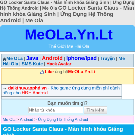
GO Locker Santa Claus - Màn hình khóa Giáng Sinh | Ứng Dụng
GO Locker Santa Claus - Màn
Hệ Thống Android | Me Ola
hình khóa Giáng Sinh | Ứng Dụng Hệ Thống
Android | Me Ola
MeOLa.Yn.Lt
Thế Giới Me Hài Ola
Java
Android
Iphone/Ipad
Me OLa
|
|
|
|
Truyện
|
Me
Hài Ola
|
SMS Kute
|
Hack Avatar
Like
ủng hộ
MeOLa.Yn.Lt
→
daikthuy.apphd.vn
- Kho game ứng dụng miễn phí dành
riêng cho
HĐH Android
Bạn muốn tìm gì?
Me Ola
>
Android
>
Ứng Dụng Hệ Thống Android
GO Locker Santa Claus - Màn hình khóa Giáng