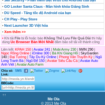
•
360 Security - Phần mềm diệt virus cho Android của bạn
•
GO Locker Santa Claus - Màn hình khóa Giáng Sinh
•
DU Speed - Tăng tốc độ Android của bạn
•
CH Play - Play Store
•
Next Launcher 3D Việt hóa
•
Xem thêm >>
•
Khi tải
File
bị lỗi hoặc báo
Không Thể Lưu File Quá Dài
thì hãy
dùng
Uc Browser Bản Mới Nhất
đảm bảo sẽ tải về thành công
Liên kết:
KPAH 150
|
Avatar 241
|
Mobi Army 230
|
IWIN 290
|
Ngọc Rồng Online
|
iOnline 300
|
Bá Khí Giang Hồ
|
SkyGarden
140
|
Đại Tướng
|
Tây Du Ký Online
|
Phong Vân Truyền Kỳ
|
Ngũ
Long Tranh Bá
|
Ngũ Đế 150
|
Avatar Siêu Câu Cá
|
Avatar Auto
Anh Việt
|
Avatar Auto Farm
Chia sẻ:
SMS
Link:
BBCode:
↑↑
Me Ola
© 2013 Me Ola