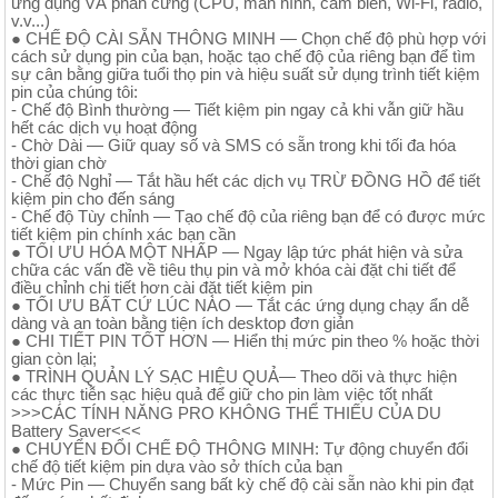
ứng dụng VÀ phần cứng (CPU, màn hình, cảm biến, Wi-Fi, radio,
v.v...)
● CHẾ ĐỘ CÀI SẴN THÔNG MINH — Chọn chế độ phù hợp với
cách sử dụng pin của bạn, hoặc tạo chế độ của riêng bạn để tìm
sự cân bằng giữa tuổi thọ pin và hiệu suất sử dụng trình tiết kiệm
pin của chúng tôi:
- Chế độ Bình thường — Tiết kiệm pin ngay cả khi vẫn giữ hầu
hết các dịch vụ hoạt động
- Chờ Dài — Giữ quay số và SMS có sẵn trong khi tối đa hóa
thời gian chờ
- Chế độ Nghỉ — Tắt hầu hết các dịch vụ TRỪ ĐỒNG HỒ để tiết
kiệm pin cho đến sáng
- Chế độ Tùy chỉnh — Tạo chế độ của riêng bạn để có được mức
tiết kiệm pin chính xác bạn cần
● TỐI ƯU HÓA MỘT NHẤP — Ngay lập tức phát hiện và sửa
chữa các vấn đề về tiêu thụ pin và mở khóa cài đặt chi tiết để
điều chỉnh chi tiết hơn cài đặt tiết kiệm pin
● TỐI ƯU BẤT CỨ LÚC NÀO — Tắt các ứng dụng chạy ẩn dễ
dàng và an toàn bằng tiện ích desktop đơn giản
● CHI TIẾT PIN TỐT HƠN — Hiển thị mức pin theo % hoặc thời
gian còn lại;
● TRÌNH QUẢN LÝ SẠC HIỆU QUẢ— Theo dõi và thực hiện
các thực tiễn sạc hiệu quả để giữ cho pin làm việc tốt nhất
>>>CÁC TÍNH NĂNG PRO KHÔNG THỂ THIẾU CỦA DU
Battery Saver<<<
● CHUYỂN ĐỔI CHẾ ĐỘ THÔNG MINH: Tự động chuyển đổi
chế độ tiết kiệm pin dựa vào sở thích của bạn
- Mức Pin — Chuyển sang bất kỳ chế độ cài sẵn nào khi pin đạt