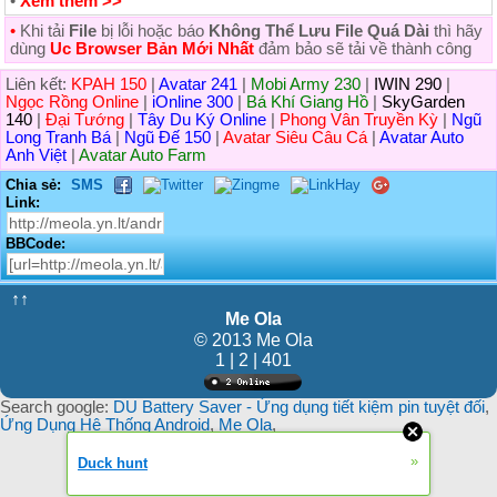
•
Xem thêm >>
•
Khi tải
File
bị lỗi hoặc báo
Không Thể Lưu File Quá Dài
thì hãy
dùng
Uc Browser Bản Mới Nhất
đảm bảo sẽ tải về thành công
Liên kết:
KPAH 150
|
Avatar 241
|
Mobi Army 230
|
IWIN 290
|
Ngọc Rồng Online
|
iOnline 300
|
Bá Khí Giang Hồ
|
SkyGarden
140
|
Đại Tướng
|
Tây Du Ký Online
|
Phong Vân Truyền Kỳ
|
Ngũ
Long Tranh Bá
|
Ngũ Đế 150
|
Avatar Siêu Câu Cá
|
Avatar Auto
Anh Việt
|
Avatar Auto Farm
Chia sẻ:
SMS
Link:
BBCode:
↑↑
Me Ola
© 2013 Me Ola
1 | 2 | 401
Search google:
DU Battery Saver - Ứng dụng tiết kiệm pin tuyệt đối
,
Ứng Dụng Hệ Thống Android
,
Me Ola
,
»
Duck hunt