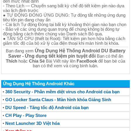
đến mức nhất định
- Theo Lịch — Chuyển sang bất kỳ chế độ tiết kiệm pin nào dựa
vào lịch định trước
● TỰ ĐỘNG ĐÓNG ỨNG DỤNG: Tự động tắt những ứng dụng
tiêu tốn pin đang chạy ẩn
- Cài lịch Tự động Đóng tại bất kỳ khoảng thời gian nào bạn chọn
- Bảo vệ các ứng dụng quan trọng để chúng không bị đóng tự
động bằng cách thêm chúng vào Danh sách Bỏ qua.
● TẦN SỐ CPU (thiết bị Root): Tiết kiệm pin hơn hữa bằng cách
giảm tốc độ của bộ xử lý của điện thoại khi màn hình bị khóa.
Ứng Dụng Hệ Thống Android DU Battery
Bạn đang xem
Saver - Ứng dụng tiết kiệm pin tuyệt đối
Bạn có thể ấn
Thích
hoặc
Chia Sẻ
Bài Viết này lên
FaceBook
để bạn bè của
bạn có thể xem và cùng bình luận.
Ứng Dụng Hệ Thống Android Khác
•
360 Security - Phần mềm diệt virus cho Android của bạn
•
GO Locker Santa Claus - Màn hình khóa Giáng Sinh
•
DU Speed - Tăng tốc độ Android của bạn
•
CH Play - Play Store
•
Next Launcher 3D Việt hóa