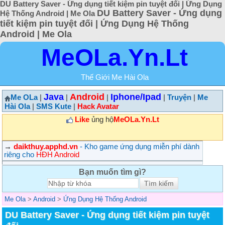
DU Battery Saver - Ứng dụng tiết kiệm pin tuyệt đối | Ứng Dụng
DU Battery Saver - Ứng dụng
Hệ Thống Android | Me Ola
tiết kiệm pin tuyệt đối | Ứng Dụng Hệ Thống
Android | Me Ola
MeOLa.Yn.Lt
Thế Giới Me Hài Ola
Java
Android
Iphone/Ipad
Me OLa
|
|
|
|
Truyện
|
Me
Hài Ola
|
SMS Kute
|
Hack Avatar
Like
ủng hộ
MeOLa.Yn.Lt
→
daikthuy.apphd.vn
- Kho game ứng dụng miễn phí dành
riêng cho
HĐH Android
Bạn muốn tìm gì?
Me Ola
>
Android
>
Ứng Dụng Hệ Thống Android
DU Battery Saver - Ứng dụng tiết kiệm pin tuyệt