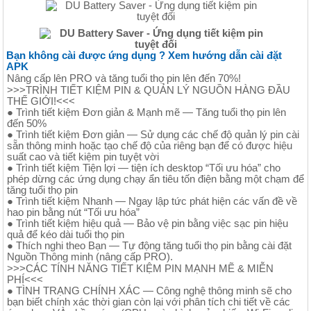
Bạn không cài được ứng dụng ? Xem hướng dẫn cài đặt
APK
Nâng cấp lên PRO và tăng tuổi thọ pin lên đến 70%!
>>>TRÌNH TIẾT KIỆM PIN & QUẢN LÝ NGUỒN HÀNG ĐẦU
THẾ GIỚI!<<<
● Trình tiết kiệm Đơn giản & Mạnh mẽ — Tăng tuổi thọ pin lên
đến 50%
● Trình tiết kiệm Đơn giản — Sử dụng các chế độ quản lý pin cài
sẵn thông minh hoặc tạo chế độ của riêng bạn để có được hiệu
suất cao và tiết kiệm pin tuyệt vời
● Trình tiết kiệm Tiện lợi — tiện ích desktop “Tối ưu hóa” cho
phép dừng các ứng dụng chạy ẩn tiêu tốn điện bằng một chạm để
tăng tuổi thọ pin
● Trình tiết kiệm Nhanh — Ngay lập tức phát hiện các vấn đề về
hao pin bằng nút “Tối ưu hóa”
● Trình tiết kiệm hiệu quả — Bảo vệ pin bằng việc sạc pin hiệu
quả để kéo dài tuổi thọ pin
● Thích nghi theo Bạn — Tự động tăng tuổi thọ pin bằng cài đặt
Nguồn Thông minh (nâng cấp PRO).
>>>CÁC TÍNH NĂNG TIẾT KIỆM PIN MẠNH MẼ & MIỄN
PHÍ<<<
● TÌNH TRẠNG CHÍNH XÁC — Công nghệ thông minh sẽ cho
bạn biết chính xác thời gian còn lại với phân tích chi tiết về các