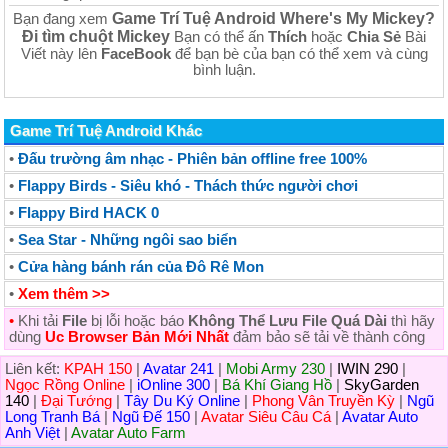
Game Trí Tuệ Android Where's My Mickey?
Bạn đang xem
Đi tìm chuột Mickey
Bạn có thể ấn
Thích
hoặc
Chia Sẻ
Bài
Viết này lên
FaceBook
để bạn bè của bạn có thể xem và cùng
bình luận.
Game Trí Tuệ Android Khác
•
Đấu trường âm nhạc - Phiên bản offline free 100%
•
Flappy Birds - Siêu khó - Thách thức người chơi
•
Flappy Bird HACK 0
•
Sea Star - Những ngôi sao biển
•
Cửa hàng bánh rán của Đô Rê Mon
•
Xem thêm >>
•
Khi tải
File
bị lỗi hoặc báo
Không Thể Lưu File Quá Dài
thì hãy
dùng
Uc Browser Bản Mới Nhất
đảm bảo sẽ tải về thành công
Liên kết:
KPAH 150
|
Avatar 241
|
Mobi Army 230
|
IWIN 290
|
Ngọc Rồng Online
|
iOnline 300
|
Bá Khí Giang Hồ
|
SkyGarden
140
|
Đại Tướng
|
Tây Du Ký Online
|
Phong Vân Truyền Kỳ
|
Ngũ
Long Tranh Bá
|
Ngũ Đế 150
|
Avatar Siêu Câu Cá
|
Avatar Auto
Anh Việt
|
Avatar Auto Farm