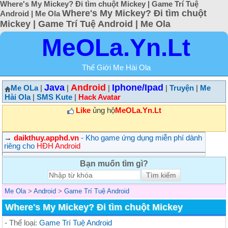
Where's My Mickey? Đi tìm chuột Mickey | Game Trí Tuệ
Where's My Mickey? Đi tìm chuột
Android | Me Ola
Mickey | Game Trí Tuệ Android | Me Ola
MeOLa.Yn.Lt
Thế Giới Me Hài Ola
Java
Android
Iphone/Ipad
Me OLa
|
|
|
|
Truyện
|
Me
Hài Ola
|
SMS Kute
|
Hack Avatar
Like
ủng hộ
MeOLa.Yn.Lt
→
daikthuy.apphd.vn
- Kho game ứng dụng miễn phí dành
riêng cho
HĐH Android
Bạn muốn tìm gì?
Me Ola
>
Android
>
Game Trí Tuệ Android
Where's My Mickey? Đi tìm chuột Mickey
- Thể loại:
Game Trí Tuệ Android