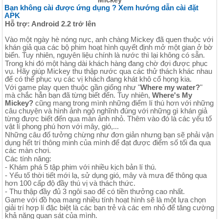
Bạn không cài được ứng dụng ? Xem hướng dẫn cài đặt
APK
Hỗ trợ: Android 2.2 trở lên
Vào một ngày hè nóng nực, anh chàng Mickey đã quen thuộc với
khán giả qua các bộ phim hoạt hình quyết định mở một gian ở bờ
biển. Tuy nhiên, nguyên liệu chính là nước thì lại không có sẵn.
Trong khi đó một hàng dài khách hàng đang chờ đợi được phục
vụ. Hãy giúp Mickey thu thập nước qua các thử thách khác nhau
để có thể phục vụ các vị khách đang khát khô cổ họng kia.
Với game play quen thuộc gần giống như "
Where my water?
"
mà chắc hẳn bạn đã từng biết đến. Tuy nhiên,
Where's My
Mickey?
cũng mang trong mình những điểm lí thú hơn với những
câu chuyện và hình ảnh ngộ nghĩnh đúng với những gì khán giả
từng được biết đến qua màn ảnh nhỏ. Thêm vào đó là các yếu tố
vật lí phong phú hơn với mây, gió,...
Những câu đố tưởng chừng như đơn giản nhưng bạn sẽ phải vận
dụng hết trí thông minh của mình để đạt được điểm số tối đa qua
các màn chơi.
Các tính năng:
- Khám phá 5 tập phim với nhiều kịch bản lí thú.
- Yếu tố thời tiết mới lạ, sử dụng gió, mây và mưa để thông qua
hơn 100 cấp độ đầy thú vị và thách thức.
- Thu thập đầy đủ 3 ngôi sao để có tiền thưởng cao nhất.
Game với đồ họa mang nhiều tính hoạt hình sẽ là một lựa chọn
giải trí hợp lí đặc biệt là các bạn trẻ và các em nhỏ để tăng cường
khả năng quan sát của mình.