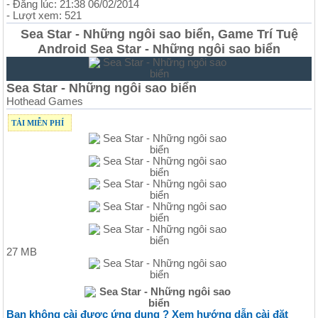
- Đăng lúc: 21:38 06/02/2014
- Lượt xem: 521
Sea Star - Những ngôi sao biển, Game Trí Tuệ
Android Sea Star - Những ngôi sao biển
Sea Star - Những ngôi sao biển
Hothead Games
TẢI MIỄN PHÍ
27 MB
Bạn không cài được ứng dụng ? Xem hướng dẫn cài đặt