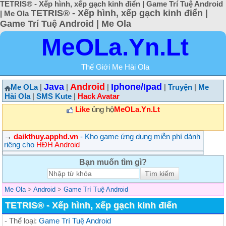
TETRIS® - Xếp hình, xếp gạch kinh điển | Game Trí Tuệ Android
TETRIS® - Xếp hình, xếp gạch kinh điển |
| Me Ola
Game Trí Tuệ Android | Me Ola
MeOLa.Yn.Lt
Thế Giới Me Hài Ola
Java
Android
Iphone/Ipad
Me OLa
|
|
|
|
Truyện
|
Me
Hài Ola
|
SMS Kute
|
Hack Avatar
Like
ủng hộ
MeOLa.Yn.Lt
→
daikthuy.apphd.vn
- Kho game ứng dụng miễn phí dành
riêng cho
HĐH Android
Bạn muốn tìm gì?
Me Ola
>
Android
>
Game Trí Tuệ Android
TETRIS® - Xếp hình, xếp gạch kinh điển
- Thể loại:
Game Trí Tuệ Android