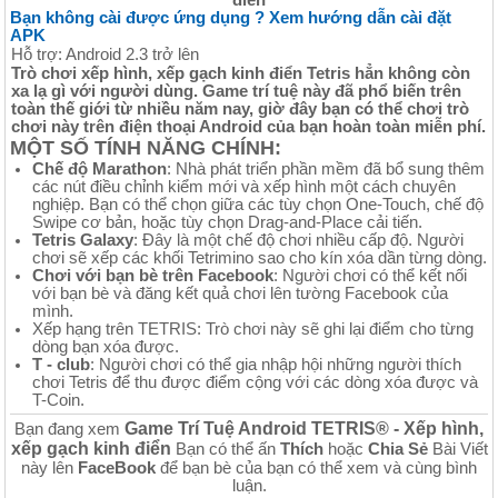
Bạn không cài được ứng dụng ? Xem hướng dẫn cài đặt
APK
Hỗ trợ: Android 2.3 trở lên
Trò chơi xếp hình, xếp gạch kinh điển
Tetris hẳn không còn
xa lạ gì với người dùng. Game trí tuệ này đã phổ biến trên
toàn thế giới từ nhiều năm nay, giờ đây bạn có thể chơi trò
chơi này trên điện thoại Android của bạn hoàn toàn miễn phí.
MỘT SỐ TÍNH NĂNG CHÍNH:
Chế độ Marathon
: Nhà phát triển phần mềm đã bổ sung thêm
các nút điều chỉnh kiểm mới và xếp hình một cách chuyên
nghiệp. Bạn có thể chọn giữa các tùy chọn One-Touch, chế độ
Swipe cơ bản, hoặc tùy chọn Drag-and-Place cải tiến.
Tetris Galaxy
: Đây là một chế độ chơi nhiều cấp độ. Người
chơi sẽ xếp các khối Tetrimino sao cho kín xóa dần từng dòng.
Chơi với bạn bè trên Facebook
: Người chơi có thể kết nối
với bạn bè và đăng kết quả chơi lên tường Facebook của
mình.
Xếp hạng trên TETRIS: Trò chơi này sẽ ghi lại điểm cho từng
dòng bạn xóa được.
T - club
: Người chơi có thể gia nhập hội những người thích
chơi Tetris để thu được điểm cộng với các dòng xóa được và
T-Coin.
Game Trí Tuệ Android TETRIS® - Xếp hình,
Bạn đang xem
xếp gạch kinh điển
Bạn có thể ấn
Thích
hoặc
Chia Sẻ
Bài Viết
này lên
FaceBook
để bạn bè của bạn có thể xem và cùng bình
luận.