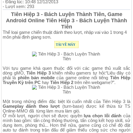
- Đăng lúc: 10:48 12/12/2013
- Lượt xem: 293
Tiên Hiệp 3 - Bách Luyện Thành Tiên, Game
Android Online Tiên Hiệp 3 - Bách Luyện Thành
Tiên
Thể loại game chiến thuật đánh theo lượt, nhập vai vào 1 trong 4
môn phái định giang sơn.
TẢI VỀ MÁY
Với tựu game khá quen thuộc đối với các game thủ xuất sắc
dòng gMO,
Tiên Hiệp 3
khiến nhiều gamers tự hỏi:“Liệu đây có
phải là
phiên bản mobile
của game online nổi tiếng
Tiên Hiệp
Truyền Kỳ trên PC
hay
Tiên Hiệp 2
trên nền webgame?”.
Một trong những điểm đặc biệt lôi cuốn nhất của Tiên Hiệp 3 là
Gameplay đánh theo lượt
(turn-base) được kế thừa từ TS
Online-MMO đã từng làm mưa làm gió.
Ở mỗi lượt, người chơi sẽ được quyền
lựa chọn lối đánh
của
mình bao gồm: tấn công thông thường, tấn công kết hợp skill, sử
dụng item, phòng thủ... Hơn thế nữa, game cũng có chế độ đặt
auto tự đánh trong trận đấu để giảm thiểu công sức cho người