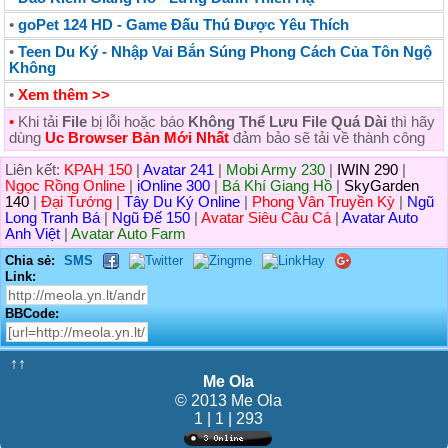
•
goPet 124 HD - Game Đấu Thú Được Yêu Thích
•
Teen Du Ký - Nhập Vai Bắn Súng Phong Cách Của Tôn Ngộ
Không
•
Xem thêm >>
•
Khi tải
File
bị lỗi hoặc báo
Không Thể Lưu File Quá Dài
thì hãy
dùng
Uc Browser Bản Mới Nhất
đảm bảo sẽ tải về thành công
Liên kết:
KPAH 150
|
Avatar 241
|
Mobi Army 230
|
IWIN 290
|
Ngọc Rồng Online
|
iOnline 300
|
Bá Khí Giang Hồ
|
SkyGarden
140
|
Đại Tướng
|
Tây Du Ký Online
|
Phong Vân Truyền Kỳ
|
Ngũ
Long Tranh Bá
|
Ngũ Đế 150
|
Avatar Siêu Câu Cá
|
Avatar Auto
Anh Việt
|
Avatar Auto Farm
Chia sẻ:
SMS
Link:
BBCode:
↑↑
Me Ola
© 2013 Me Ola
1 | 1 | 293