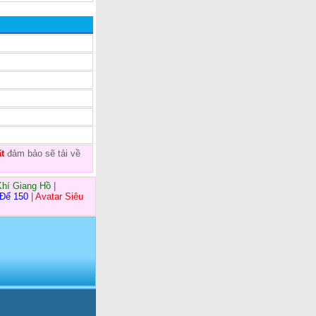
t
đảm bảo sẽ tải về
Khí Giang Hồ
|
 Đế 150
|
Avatar Siêu