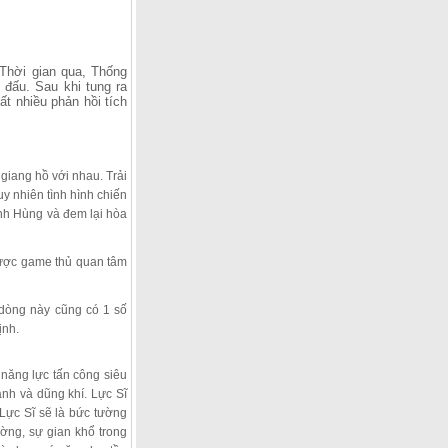
 Thời gian qua, Thống
 đấu. Sau khi tung ra
t nhiều phản hồi tích
 giang hồ với nhau. Trải
y nhiên tình hình chiến
anh Hùng và đem lại hòa
được game thủ quan tâm
 dòng này cũng có 1 số
ịnh.
 năng lực tấn công siêu
ạnh và dũng khí. Lực Sĩ
Lực Sĩ sẽ là bức tường
ường, sự gian khổ trong