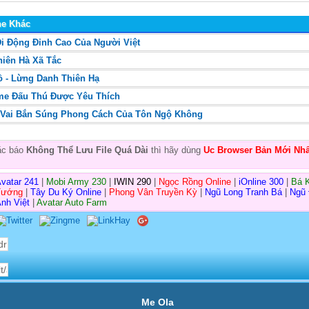
ne Khác
Di Động Đỉnh Cao Của Người Việt
hiên Hà Xã Tắc
 - Lừng Danh Thiên Hạ
ame Đấu Thú Được Yêu Thích
p Vai Bắn Súng Phong Cách Của Tôn Ngộ Không
oặc báo
Không Thể Lưu File Quá Dài
thì hãy dùng
Uc Browser Bản Mới Nhấ
vatar 241
|
Mobi Army 230
|
IWIN 290
|
Ngọc Rồng Online
|
iOnline 300
|
Bá 
Tướng
|
Tây Du Ký Online
|
Phong Vân Truyền Kỳ
|
Ngũ Long Tranh Bá
|
Ngũ
nh Việt
|
Avatar Auto Farm
Me Ola