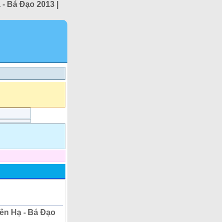
- Bá Đạo 2013 |
ên Hạ - Bá Đạo