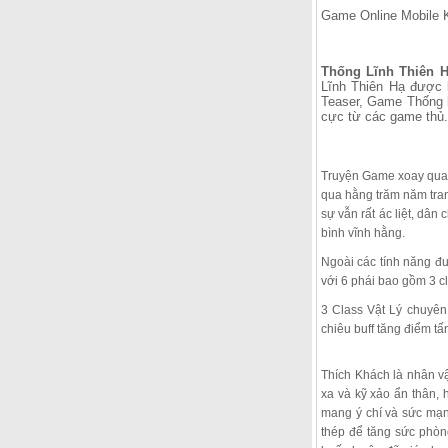
Game Online Mobile K
Thống Lĩnh Thiên 
Lĩnh Thiên Hạ được b
Teaser, Game Thống l
cực từ các game thủ.
Truyện Game xoay quanh
qua hằng trăm năm tran
sự vẫn rất ác liệt, dâ
bình vĩnh hằng.
Ngoài các tính năng đ
với 6 phái bao gồm 3 cl
3 Class Vật Lý chuyên
chiêu buff tăng điểm tấ
Thích Khách là nhân vậ
xa và kỹ xảo ẩn thân, 
mang ý chí và sức mạn
thép để tăng sức phòng