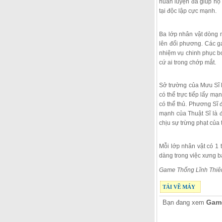
huấn luyện đã giúp họ 
tại độc lập cực mạnh.
Ba lớp nhân vật dòng 
lên đối phương. Các ga
nhiệm vụ chinh phục bo
cứ ai trong chớp mắt.
Sở trường của Mưu Sĩ l
có thể trực tiếp lấy m
có thể thủ. Phương Sĩ 
mạnh của Thuật Sĩ là đ
chịu sự trừng phạt của
Mỗi lớp nhân vật có 1 
dàng trong việc xưng b
Game Thống Lĩnh Thiên
TẢI VỀ MÁY
Game
Bạn đang xem