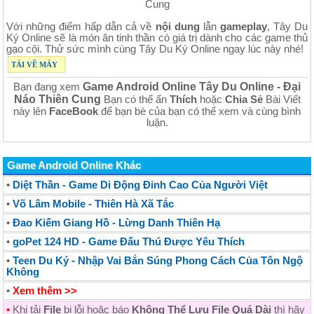
Với những điểm hấp dẫn cả về
nội dung
lẫn
gameplay
, Tây Du
Ký Online sẽ là món ăn tinh thần có giá trị dành cho các game thủ
gạo cội. Thử sức mình cùng Tây Du Ký Online ngay lúc này nhé!
TẢI VỀ MÁY
Game Android Online Tây Du Online - Đại
Bạn đang xem
Náo Thiên Cung
Bạn có thể ấn
Thích
hoặc
Chia Sẻ
Bài Viết
này lên
FaceBook
để bạn bè của bạn có thể xem và cùng bình
luận.
Game Android Online Khác
•
Diệt Thần - Game Di Động Đỉnh Cao Của Người Việt
•
Võ Lâm Mobile - Thiên Hà Xã Tắc
•
Đao Kiếm Giang Hồ - Lừng Danh Thiên Hạ
•
goPet 124 HD - Game Đấu Thú Được Yêu Thích
•
Teen Du Ký - Nhập Vai Bắn Súng Phong Cách Của Tôn Ngộ
Không
•
Xem thêm >>
•
Khi tải
File
bị lỗi hoặc báo
Không Thể Lưu File Quá Dài
thì hãy