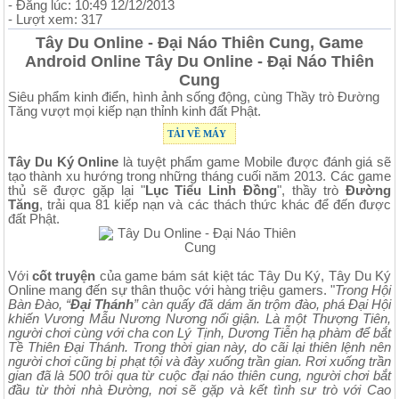
- Đăng lúc: 10:49 12/12/2013
- Lượt xem: 317
Tây Du Online - Đại Náo Thiên Cung, Game
Android Online Tây Du Online - Đại Náo Thiên
Cung
Siêu phẩm kinh điển, hình ảnh sống động, cùng Thầy trò Đường
Tăng vượt mọi kiếp nạn thỉnh kinh đất Phật.
TẢI VỀ MÁY
Tây Du Ký Online
là tuyệt phẩm game Mobile được đánh giá sẽ
tạo thành xu hướng trong những tháng cuối năm 2013. Các game
thủ sẽ được gặp lại "
Lục Tiểu Linh Đồng
", thầy trò
Đường
Tăng
, trải qua 81 kiếp nạn và các thách thức khác để đến được
đất Phật.
Với
cốt truyện
của game bám sát kiệt tác Tây Du Ký, Tây Du Ký
Online mang đến sự thân thuộc với hàng triệu gamers. "
Trong Hội
Bàn Đào, “
Đại Thánh
” càn quấy đã dám ăn trộm đào, phá Đại Hội
khiến Vương Mẫu Nương Nương nổi giận. Là một Thượng Tiên,
người chơi cùng với cha con Lý Tịnh, Dương Tiễn hạ phàm để bắt
Tề Thiên Đại Thánh. Trong thời gian này, do cãi lại thiên lệnh nên
người chơi cũng bị phạt tội và đày xuống trần gian. Rơi xuống trần
gian đã là 500 trôi qua từ cuộc đại náo thiên cung, người chơi bắt
đầu từ thời nhà Đường, nơi sẽ gặp và kết tình sư trò với Cao