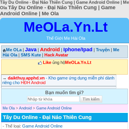
Tây Du Online - Đại Náo Thiên Cung | Game Android Online | Me
Tây Du Online - Đại Náo Thiên Cung | Game
Ola
Android Online | Me Ola
MeOLa.Yn.Lt
Thế Giới Me Hài Ola
Java
Android
Iphone/Ipad
Me OLa
|
|
|
|
Truyện
|
Me
Hài Ola
|
SMS Kute
|
Hack Avatar
Like
ủng hộ
MeOLa.Yn.Lt
→
daikthuy.apphd.vn
- Kho game ứng dụng miễn phí dành
riêng cho
HĐH Android
Bạn muốn tìm gì?
Me Ola
>
Android
>
Game Android Online
Tây Du Online - Đại Náo Thiên Cung
- Thể loại:
Game Android Online