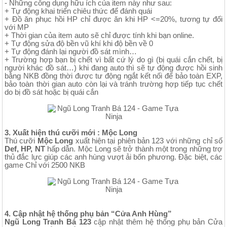
- Những công dụng hữu ích của item này như sau:
+ Tự động khai triển chiêu thức để đánh quái
+ Đồ ăn phục hồi HP chỉ được ăn khi HP <=20%, tương tự đối
với MP
+ Thời gian của item auto sẽ chỉ được tính khi bạn online.
+ Tự động sửa độ bền vũ khí khi độ bền về 0
+ Tự động đánh lại người đồ sát mình…
+ Trường hợp bạn bị chết vì bất cứ lý do gì (bị quái cắn chết, bị
người khác đồ sát…) khi đang auto thì sẽ tự động được hồi sinh
bằng NKB đồng thời được tư động ngắt kết nối để bảo toàn EXP,
bảo toàn thời gian auto còn lại và tránh trường hợp tiếp tục chết
do bị đồ sát hoặc bị quái cắn
3. Xuất hiện thú cưỡi mới : Mộc Long
Thú cưỡi
Mộc Long
xuất hiện tại phiên bản 123 với những chỉ số
Def, HP, NT
hấp dẫn. Mộc Long sẽ trở thành một trong những trợ
thủ đắc lực giúp các anh hùng vượt ải bốn phương. Đặc biệt, các
game Chỉ với 2500 NKB
4. Cập nhật hệ thống phụ bản “Cửa Anh Hùng”
Ngũ Long Tranh Bá 123
cập nhật thêm hệ thống phụ bản Cửa