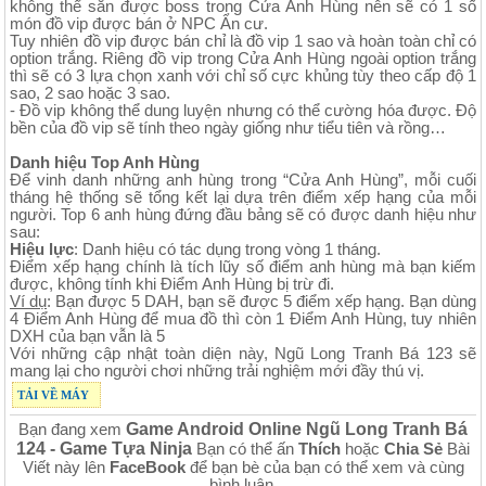
không thể săn được boss trong Cửa Anh Hùng nên sẽ có 1 số
món đồ vip được bán ở NPC Ẩn cư.
Tuy nhiên đồ vip được bán chỉ là đồ vip 1 sao và hoàn toàn chỉ có
option trắng. Riêng đồ vip trong Cửa Anh Hùng ngoài option trắng
thì sẽ có 3 lựa chọn xanh với chỉ số cực khủng tùy theo cấp độ 1
sao, 2 sao hoặc 3 sao.
- Đồ vip không thể dung luyện nhưng có thể cường hóa được. Độ
bền của đồ vip sẽ tính theo ngày giống như tiểu tiên và rồng…
Danh hiệu Top Anh Hùng
Để vinh danh những anh hùng trong “Cửa Anh Hùng”, mỗi cuối
tháng hệ thống sẽ tổng kết lại dựa trên điểm xếp hạng của mỗi
người. Top 6 anh hùng đứng đầu bảng sẽ có được danh hiệu như
sau:
Hiệu lực
: Danh hiệu có tác dụng trong vòng 1 tháng.
Điểm xếp hạng chính là tích lũy số điểm anh hùng mà bạn kiếm
được, không tính khi Điểm Anh Hùng bị trừ đi.
Ví dụ
: Bạn được 5 DAH, bạn sẽ được 5 điểm xếp hạng. Bạn dùng
4 Điểm Anh Hùng để mua đồ thì còn 1 Điểm Anh Hùng, tuy nhiên
DXH của bạn vẫn là 5
Với những cập nhật toàn diện này, Ngũ Long Tranh Bá 123 sẽ
mang lại cho người chơi những trải nghiệm mới đầy thú vị.
TẢI VỀ MÁY
Game Android Online Ngũ Long Tranh Bá
Bạn đang xem
124 - Game Tựa Ninja
Bạn có thể ấn
Thích
hoặc
Chia Sẻ
Bài
Viết này lên
FaceBook
để bạn bè của bạn có thể xem và cùng
bình luận.