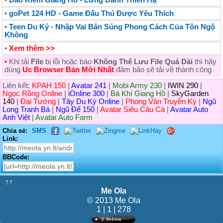
•
goPet 124 HD - Game Đấu Thú Được Yêu Thích
•
Teen Du Ký - Nhập Vai Bắn Súng Phong Cách Của Tôn Ngộ
Không
•
Xem thêm >>
•
Khi tải
File
bị lỗi hoặc báo
Không Thể Lưu File Quá Dài
thì hãy
dùng
Uc Browser Bản Mới Nhất
đảm bảo sẽ tải về thành công
Liên kết:
KPAH 150
|
Avatar 241
|
Mobi Army 230
|
IWIN 290
|
Ngọc Rồng Online
|
iOnline 300
|
Bá Khí Giang Hồ
|
SkyGarden
140
|
Đại Tướng
|
Tây Du Ký Online
|
Phong Vân Truyền Kỳ
|
Ngũ
Long Tranh Bá
|
Ngũ Đế 150
|
Avatar Siêu Câu Cá
|
Avatar Auto
Anh Việt
|
Avatar Auto Farm
Chia sẻ:
SMS
Link:
BBCode:
↑↑
Me Ola
© 2013 Me Ola
1 | 1 | 278