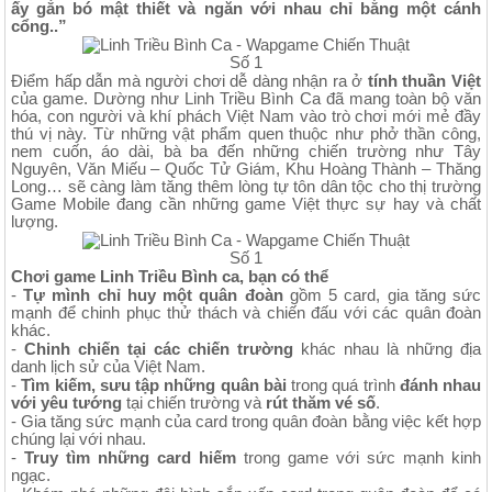
ấy gắn bó mật thiết và ngăn với nhau chỉ bằng một cánh
cổng..”
Điểm hấp dẫn mà người chơi dễ dàng nhận ra ở
tính thuần Việt
của game. Dường như Linh Triều Bình Ca đã mang toàn bộ văn
hóa, con người và khí phách Việt Nam vào trò chơi mới mẻ đầy
thú vị này. Từ những vật phẩm quen thuộc như phở thần công,
nem cuốn, áo dài, bà ba đến những chiến trường như Tây
Nguyên, Văn Miếu – Quốc Tử Giám, Khu Hoàng Thành – Thăng
Long… sẽ càng làm tăng thêm lòng tự tôn dân tộc cho thị trường
Game Mobile đang cần những game Việt thực sự hay và chất
lượng.
Chơi game Linh Triều Bình ca, bạn có thể
-
Tự mình chỉ huy một quân đoàn
gồm 5 card, gia tăng sức
mạnh để chinh phục thử thách và chiến đấu với các quân đoàn
khác.
-
Chinh chiến tại các chiến trường
khác nhau là những địa
danh lịch sử của Việt Nam.
-
Tìm kiếm, sưu tập những quân bài
trong quá trình
đánh nhau
với yêu tướng
tại chiến trường và
rút thăm vé số
.
- Gia tăng sức mạnh của card trong quân đoàn bằng việc kết hợp
chúng lại với nhau.
-
Truy tìm những card hiếm
trong game với sức mạnh kinh
ngạc.