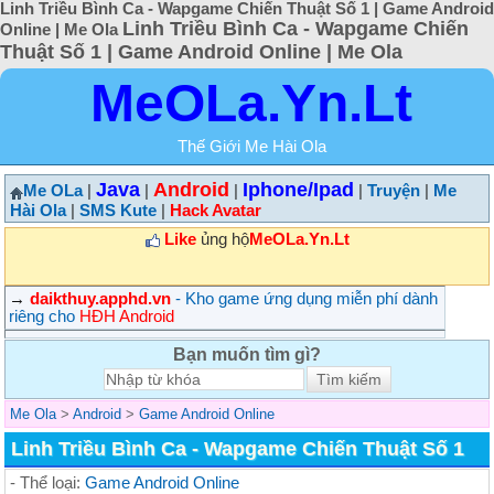
Linh Triều Bình Ca - Wapgame Chiến Thuật Số 1 | Game Android
Linh Triều Bình Ca - Wapgame Chiến
Online | Me Ola
Thuật Số 1 | Game Android Online | Me Ola
MeOLa.Yn.Lt
Thế Giới Me Hài Ola
Java
Android
Iphone/Ipad
Me OLa
|
|
|
|
Truyện
|
Me
Hài Ola
|
SMS Kute
|
Hack Avatar
Like
ủng hộ
MeOLa.Yn.Lt
→
daikthuy.apphd.vn
- Kho game ứng dụng miễn phí dành
riêng cho
HĐH Android
Bạn muốn tìm gì?
Me Ola
>
Android
>
Game Android Online
Linh Triều Bình Ca - Wapgame Chiến Thuật Số 1
- Thể loại:
Game Android Online