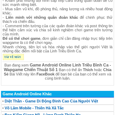
- Khám phá những đội hình sắp xếp card trong quân đoàn để có
sức mạnh riêng biệt.
- Mua sắm vũ khí, đồ phòng thủ, năng lượng và nhiều hoạt động
khác.
-
Liên minh với những quân đoàn khác
để chinh phục thử
thách và chiến đấu.
- Comment trên tường của các quân đoàn khác và post thông tin
thể hiện cảm xúc và chia sẻ kinh nghiệm chơi game trên tường
của mình.
Để có thể chơi game
, đơn giản chỉ cần đăng nhập trực tiếp trên
wapgame là có thể chơi ngay.
Nhanh chóng, tiện lợi và hòa nhập vào thế giới người Việt là
những đặc điểm nổi bật của Linh Triều Bình Ca.
TẢI VỀ MÁY
Game Android Online Linh Triều Bình Ca -
Bạn đang xem
Wapgame Chiến Thuật Số 1
Bạn có thể ấn
Thích
hoặc
Chia
Sẻ
Bài Viết này lên
FaceBook
để bạn bè của bạn có thể xem và
cùng bình luận.
Game Android Online Khác
•
Diệt Thần - Game Di Động Đỉnh Cao Của Người Việt
•
Võ Lâm Mobile - Thiên Hà Xã Tắc
•
Đao Kiếm Giang Hồ - Lừng Danh Thiên Hạ