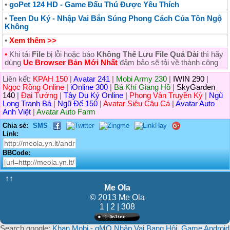
•
goPet 124 HD - Game Đấu Thú Được Yêu Thích
•
Teen Du Ký - Nhập Vai Bắn Súng Phong Cách Của Tôn Ngộ
Không
•
Xem thêm >>
•
Khi tải
File
bị lỗi hoặc báo
Không Thể Lưu File Quá Dài
thì hãy
dùng
Uc Browser Bản Mới Nhất
đảm bảo sẽ tải về thành công
Liên kết:
KPAH 150
|
Avatar 241
|
Mobi Army 230
|
IWIN 290
|
Ngọc Rồng Online
|
iOnline 300
|
Bá Khí Giang Hồ
|
SkyGarden
140
|
Đại Tướng
|
Tây Du Ký Online
|
Phong Vân Truyền Kỳ
|
Ngũ
Long Tranh Bá
|
Ngũ Đế 150
|
Avatar Siêu Câu Cá
|
Avatar Auto
Anh Việt
|
Avatar Auto Farm
Chia sẻ:
SMS
Link:
BBCode:
↑↑
Me Ola
© 2013 Me Ola
1 | 2 | 308
Search google:
Khan Mobi - gMO Nhập Vai Bang Hội
,
Game Android