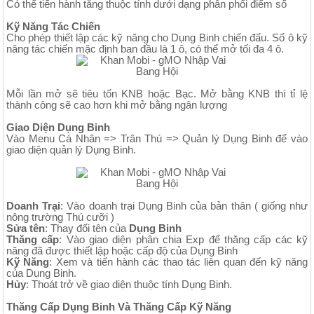
Có thể tiến hành tăng thuộc tính dưới dạng phân phối điểm số
Kỹ Năng Tác Chiến
Cho phép thiết lập các kỹ năng cho Dụng Binh chiến đấu. Số ô kỹ
năng tác chiến mặc định ban đầu là 1 ô, có thể mở tối đa 4 ô.
Mỗi lần mở sẽ tiêu tốn KNB hoặc Bạc. Mở bằng KNB thì tỉ lệ
thành công sẽ cao hơn khi mở bằng ngân lượng
Giao Diện Dụng Binh
Vào Menu Cá Nhân => Trân Thú => Quản lý Dụng Binh để vào
giao diện quản lý Dụng Binh.
Doanh Trại
: Vào doanh trại Dụng Binh của bản thân ( giống như
nông trường Thú cưỡi )
Sửa tên
: Thay đổi tên của
Dụng Binh
Thăng cấp
: Vào giao diện phân chia Exp để thăng cấp các kỹ
năng đã được thiết lập hoặc cấp độ của Dụng Binh
Kỹ Năng
: Xem và tiến hành các thao tác liên quan đến kỹ năng
của Dụng Binh.
Hủy
: Thoát trở về giao diện thuộc tính Dụng Binh.
Thăng Cấp Dụng Binh Và Thăng Cấp Kỹ Năng