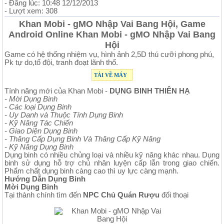
- Đăng lúc: 10:48 12/12/2013
- Lượt xem: 308
Khan Mobi - gMO Nhập Vai Bang Hội, Game
Android Online Khan Mobi - gMO Nhập Vai Bang
Hội
Game có hệ thống nhiệm vụ, hình ảnh 2,5D thú cưỡi phong phú,
Pk tự do,tổ đội, tranh đoạt lãnh thổ.
TẢI VỀ MÁY
Tính năng mới của Khan Mobi -
DỤNG BINH THIÊN HẠ
- Mời Dụng Binh
- Các loại Dụng Binh
- Uy Danh và Thuộc Tính Dụng Binh
- Kỹ Năng Tác Chiến
- Giao Diện Dụng Binh
- Thăng Cấp Dụng Binh Và Thăng Cấp Kỹ Năng
- Kỹ Năng Dụng Binh
Dụng binh có nhiều chủng loại và nhiều kỹ năng khác nhau. Dụng
binh sử dụng hỗ trợ chủ nhân luyện cấp lẫn trong giao chiến.
Phẩm chất dụng binh càng cao thì uy lực càng mạnh.
Hướng Dẫn Dụng Binh
Mời Dụng Binh
Tại thành chính tìm đến
NPC Chủ Quán Rượu
đối thoại