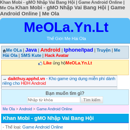
Khan Mobi - gMO Nhập Vai Bang Hội | Game Android Online |
Khan Mobi - gMO Nhập Vai Bang Hội | Game
Me Ola
Android Online | Me Ola
MeOLa.Yn.Lt
Thế Giới Me Hài Ola
Java
Android
Iphone/Ipad
Me OLa
|
|
|
|
Truyện
|
Me
Hài Ola
|
SMS Kute
|
Hack Avatar
Like
ủng hộ
MeOLa.Yn.Lt
→
daikthuy.apphd.vn
- Kho game ứng dụng miễn phí dành
riêng cho
HĐH Android
Bạn muốn tìm gì?
Me Ola
>
Android
>
Game Android Online
Khan Mobi - gMO Nhập Vai Bang Hội
- Thể loại:
Game Android Online