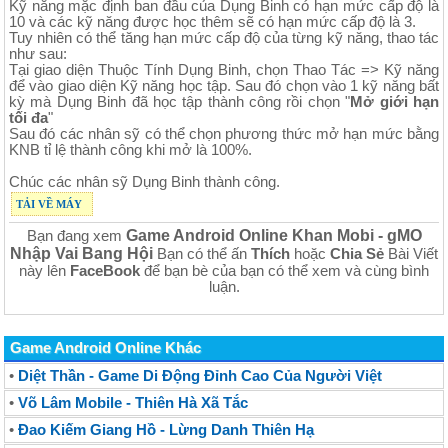
Kỹ năng mặc định ban đầu của Dụng Binh có hạn mức cấp độ là
10 và các kỹ năng được học thêm sẽ có hạn mức cấp độ là 3.
Tuy nhiên có thể tăng hạn mức cấp độ của từng kỹ năng, thao tác
như sau:
Tại giao diện Thuộc Tính Dụng Binh, chọn Thao Tác => Kỹ năng
để vào giao diện Kỹ năng học tập. Sau đó chọn vào 1 kỹ năng bất
kỳ mà Dụng Binh đã học tập thành công rồi chọn "
Mở giới hạn
tối đa
"
Sau đó các nhân sỹ có thể chọn phương thức mở hạn mức bằng
KNB tỉ lệ thành công khi mở là 100%.
Chúc các nhân sỹ Dụng Binh thành công.
TẢI VỀ MÁY
Game Android Online Khan Mobi - gMO
Bạn đang xem
Nhập Vai Bang Hội
Bạn có thể ấn
Thích
hoặc
Chia Sẻ
Bài Viết
này lên
FaceBook
để bạn bè của bạn có thể xem và cùng bình
luận.
Game Android Online Khác
•
Diệt Thần - Game Di Động Đỉnh Cao Của Người Việt
•
Võ Lâm Mobile - Thiên Hà Xã Tắc
•
Đao Kiếm Giang Hồ - Lừng Danh Thiên Hạ