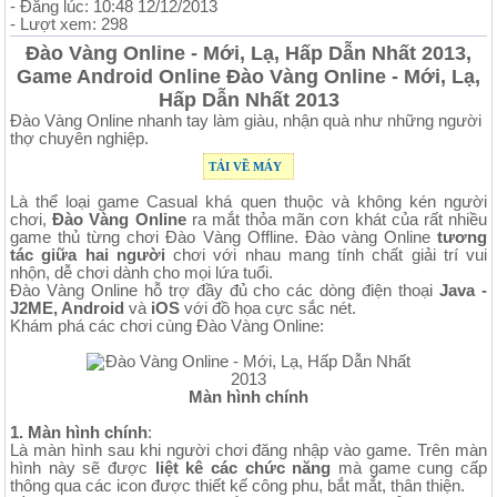
- Đăng lúc: 10:48 12/12/2013
- Lượt xem: 298
Đào Vàng Online - Mới, Lạ, Hấp Dẫn Nhất 2013,
Game Android Online Đào Vàng Online - Mới, Lạ,
Hấp Dẫn Nhất 2013
Đào Vàng Online nhanh tay làm giàu, nhận quà như những người
thợ chuyên nghiệp.
TẢI VỀ MÁY
Là thể loại game Casual khá quen thuộc và không kén người
chơi,
Đào Vàng Online
ra mắt thỏa mãn cơn khát của rất nhiều
game thủ từng chơi Đào Vàng Offline. Đào vàng Online
tương
tác giữa hai người
chơi với nhau mang tính chất giải trí vui
nhộn, dễ chơi dành cho mọi lứa tuổi.
Đào Vàng Online hỗ trợ đầy đủ cho các dòng điện thoại
Java -
J2ME, Android
và
iOS
với đồ họa cực sắc nét.
Khám phá các chơi cùng Đào Vàng Online:
Màn hình chính
1. Màn hình chính
:
Là màn hình sau khi người chơi đăng nhập vào game. Trên màn
hình này sẽ được
liệt kê các chức năng
mà game cung cấp
thông qua các icon được thiết kế công phu, bắt mắt, thân thiện.