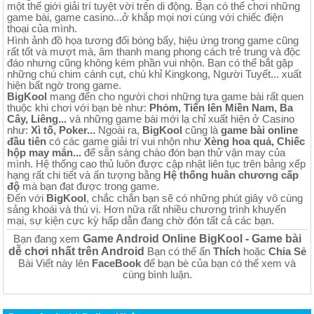
một thế giới giải trí tuyệt vời trên di động. Bạn có thể chơi những
game bài, game casino...ở khắp mọi nơi cùng với chiếc điện
thoại của mình.
Hình ảnh đồ họa tương đối bóng bẩy, hiệu ứng trong game cũng
rất tốt và mượt mà, âm thanh mang phong cách trẻ trung và độc
đáo nhưng cũng không kém phần vui nhộn. Bạn có thể bắt gặp
những chú chim cánh cụt, chú khỉ Kingkong, Người Tuyết... xuất
hiện bất ngờ trong game.
BigKool
mang đến cho người chơi những tựa game bài rất quen
thuộc khi chơi với bạn bè như:
Phỏm, Tiến lên Miền Nam, Ba
Cây, Liêng...
và những game bài mới lạ chỉ xuất hiện ở Casino
như:
Xì tố, Poker...
Ngoài ra,
BigKool
cũng là
game bài online
đầu tiên
có các game giải trí vui nhộn như
Xèng hoa quả, Chiếc
hộp may mắn
...
để sẵn sàng chào đón bạn thử vận may của
mình. Hệ thống cao thủ luôn được cập nhật liên tục trên bảng xếp
hạng rất chi tiết và ấn tượng bằng
Hệ thống huân chương cấp
độ
mà bạn đạt được trong game.
Đến với
BigKool
, chắc chắn bạn sẽ có những phút giây vô cùng
sảng khoái và thú vị. Hơn nữa rất nhiều chương trình khuyến
mại, sự kiện cực kỳ hấp dẫn đang chờ đón tất cả các bạn.
Game Android Online BigKool - Game bài
Bạn đang xem
dễ chơi nhất trên Android
Bạn có thể ấn
Thích
hoặc
Chia Sẻ
Bài Viết này lên
FaceBook
để bạn bè của bạn có thể xem và
cùng bình luận.