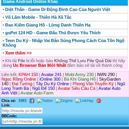
Game Android Online Khác
•
Diệt Thần - Game Di Động Đỉnh Cao Của Người Việt
•
Võ Lâm Mobile - Thiên Hà Xã Tắc
•
Đao Kiếm Giang Hồ - Lừng Danh Thiên Hạ
•
goPet 124 HD - Game Đấu Thú Được Yêu Thích
•
Teen Du Ký - Nhập Vai Bắn Súng Phong Cách Của Tôn Ngộ
Không
•
Xem thêm >>
•
Khi tải
File
bị lỗi hoặc báo
Không Thể Lưu File Quá Dài
thì hãy
dùng
Uc Browser Bản Mới Nhất
đảm bảo sẽ tải về thành công
Liên kết:
KPAH 150
|
Avatar 241
|
Mobi Army 230
|
IWIN 290
|
Ngọc Rồng Online
|
iOnline 300
|
Bá Khí Giang Hồ
|
SkyGarden
140
|
Đại Tướng
|
Tây Du Ký Online
|
Phong Vân Truyền Kỳ
|
Ngũ
Long Tranh Bá
|
Ngũ Đế 150
|
Avatar Siêu Câu Cá
|
Avatar Auto
Anh Việt
|
Avatar Auto Farm
Chia sẻ:
SMS
Link:
BBCode: