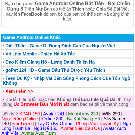
Game Android Online Bát Tiên - Đại Chiến
Bạn đang xem
Cùng 8 Tiên Nữ
Bạn có thể ấn
Thích
hoặc
Chia Sẻ
Bài Viết
này lên
FaceBook
để bạn bè của bạn có thể xem và cùng bình
luận.
Game Android Online Khác
•
Diệt Thần - Game Di Động Đỉnh Cao Của Người Việt
•
Võ Lâm Mobile - Thiên Hà Xã Tắc
•
Đao Kiếm Giang Hồ - Lừng Danh Thiên Hạ
•
goPet 124 HD - Game Đấu Thú Được Yêu Thích
•
Teen Du Ký - Nhập Vai Bắn Súng Phong Cách Của Tôn Ngộ
Không
•
Xem thêm >>
•
Khi tải
File
bị lỗi hoặc báo
Không Thể Lưu File Quá Dài
thì hãy
dùng
Uc Browser Bản Mới Nhất
đảm bảo sẽ tải về thành công
Liên kết:
KPAH 150
|
Avatar 241
|
Mobi Army 230
|
IWIN 290
|
Ngọc Rồng Online
|
iOnline 300
|
Bá Khí Giang Hồ
|
SkyGarden
140
|
Đại Tướng
|
Tây Du Ký Online
|
Phong Vân Truyền Kỳ
|
Ngũ
Long Tranh Bá
|
Ngũ Đế 150
|
Avatar Siêu Câu Cá
|
Avatar Auto
Anh Việt
|
Avatar Auto Farm