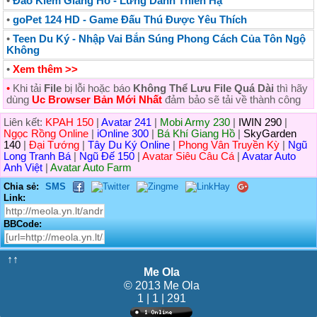
•
Đao Kiếm Giang Hồ - Lừng Danh Thiên Hạ
•
goPet 124 HD - Game Đấu Thú Được Yêu Thích
•
Teen Du Ký - Nhập Vai Bắn Súng Phong Cách Của Tôn Ngộ
Không
•
Xem thêm >>
•
Khi tải
File
bị lỗi hoặc báo
Không Thể Lưu File Quá Dài
thì hãy
dùng
Uc Browser Bản Mới Nhất
đảm bảo sẽ tải về thành công
Liên kết:
KPAH 150
|
Avatar 241
|
Mobi Army 230
|
IWIN 290
|
Ngọc Rồng Online
|
iOnline 300
|
Bá Khí Giang Hồ
|
SkyGarden
140
|
Đại Tướng
|
Tây Du Ký Online
|
Phong Vân Truyền Kỳ
|
Ngũ
Long Tranh Bá
|
Ngũ Đế 150
|
Avatar Siêu Câu Cá
|
Avatar Auto
Anh Việt
|
Avatar Auto Farm
Chia sẻ:
SMS
Link:
BBCode:
↑↑
Me Ola
© 2013 Me Ola
1 | 1 | 291