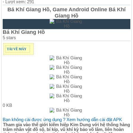
- Lượt xem: 291
Bá Khí Giang Hồ, Game Android Online Bá Khí
Giang Hồ
Bá Khí Giang Hồ
5 stars
TẢI VỀ MÁY
0 KB
Bạn không cài được ứng dụng ? Xem hướng dẫn cài đặt APK
Tham gia vào thế giới kiếm hiệp Kim Dung với hệ thống hàng
trăm nhân vật đồ sộ, bí kíp, vũ khí kỳ bảo võ lâm, liên hoàn