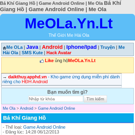
Bá Khí
Bá Khí Giang Hồ | Game Android Online | Me Ola
Giang Hồ | Game Android Online | Me Ola
MeOLa.Yn.Lt
Thế Giới Me Hài Ola
Java
Android
Iphone/Ipad
Me OLa
|
|
|
|
Truyện
|
Me
Hài Ola
|
SMS Kute
|
Hack Avatar
Like
ủng hộ
MeOLa.Yn.Lt
→
daikthuy.apphd.vn
- Kho game ứng dụng miễn phí dành
riêng cho
HĐH Android
Bạn muốn tìm gì?
Me Ola
>
Android
>
Game Android Online
Bá Khí Giang Hồ
- Thể loại:
Game Android Online
- Đăng lúc: 14:28 06/12/2013