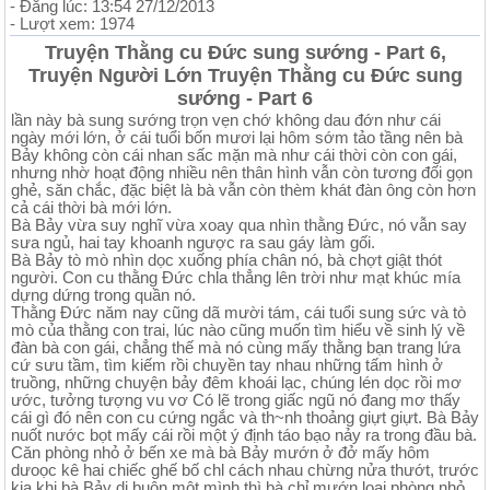
- Đăng lúc: 13:54 27/12/2013
- Lượt xem: 1974
Truyện Thằng cu Đức sung sướng - Part 6,
Truyện Người Lớn Truyện Thằng cu Đức sung
sướng - Part 6
lần này bà sung sướng trọn vẹn chớ không dau đớn như cái
ngày mới lớn, ở cái tuổi bốn mươi lại hôm sớm tảo tầng nên bà
Bảy không còn cái nhan sấc mặn mà như cái thời còn con gái,
nhưng nhờ hoạt động nhiều nên thân hình vẫn còn tương đối gọn
ghẻ, săn chắc, đặc biệt là bà vẫn còn thèm khát đàn ông còn hơn
cả cái thời bà mới lớn.
Bà Bảy vừa suy nghĩ vừa xoay qua nhìn thằng Đức, nó vẫn say
sưa ngủ, hai tay khoanh ngược ra sau gáy làm gối.
Bà Bảy tò mò nhìn dọc xuống phía chân nó, bà chợt giật thót
người. Con cu thằng Đức chla thẳng lên trời như mạt khúc mía
dựng dứng trong quần nó.
Thằng Đức năm nay cũng dã mười tám, cái tuổi sung sức và tò
mò của thằng con trai, lúc nào cũng muốn tìm hiểu về sinh lý về
đàn bà con gái, chẳng thế mà nó cùng mấy thằng bạn trang lứa
cứ sưu tầm, tìm kiếm rồi chuyền tay nhau những tấm hình ở
truồng, những chuyện bảy đêm khoái lạc, chúng lén dọc rồi mơ
ước, tưởng tượng vu vơ Có lẽ trong giấc ngũ nó đang mơ thấy
cái gì đó nên con cu cứng ngắc và th~nh thoảng giựt giựt. Bà Bảy
nuốt nước bọt mấy cái rồi một ý định táo bạo nảy ra trong đầu bà.
Căn phòng nhỏ ở bến xe mà bà Bảy mướn ở đở mấy hôm
dưoọc kê hai chiếc ghế bố chl cách nhau chừng nửa thướt, trước
kia khi bà Bảy di buôn một mình thì bà chỉ mướn loại phòng nhỏ