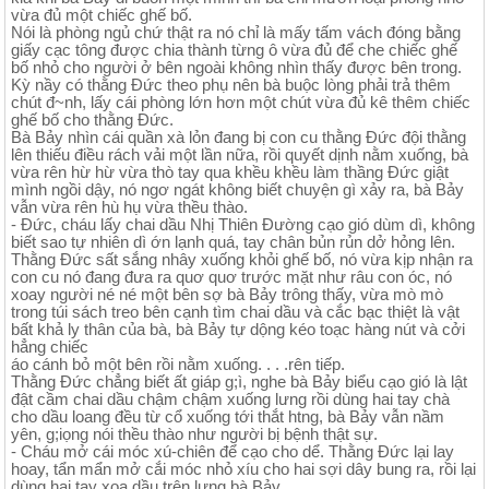
vừa đủ một chiếc ghế bố.
Nói là phòng ngủ chứ thật ra nó chỉ là mấy tấm vách đóng bằng
giấy cạc tông được chia thành từng ô vừa đủ để che chiếc ghế
bố nhỏ cho người ở bên ngoài không nhìn thấy được bên trong.
Kỳ nầy có thằng Đức theo phụ nên bà buộc lòng phải trả thêm
chút đ~nh, lấy cái phòng lớn hơn một chút vừa đủ kê thêm chiếc
ghế bố cho thằng Đức.
Bà Bảy nhìn cái quần xà lỏn đang bị con cu thằng Đức đội thằng
lên thiếu điều rách vải một lần nữa, rồi quyết dịnh nằm xuống, bà
vừa rên hừ hừ vừa thò tay qua khều khều làm thầng Đức giật
mình ngồi dậy, nó ngơ ngát không biết chuyện gì xảy ra, bà Bảy
vẫn vừa rên hù hụ vừa thều thào.
- Đức, cháu lấy chai dầu Nhị Thiên Đường cạo gió dùm dì, không
biết sao tự nhiên dì ớn lạnh quá, tay chân bủn rủn dở hỏng lên.
Thằng Đức sất sắng nhây xuống khỏi ghế bố, nó vừa kịp nhận ra
con cu nó đang đưa ra quơ quơ trước mặt như râu con óc, nó
xoay người né né một bên sợ bà Bảy trông thấy, vừa mò mò
trong túi sách treo bên cạnh tìm chai dầu và cắc bạc thiệt là vật
bất khả ly thân của bà, bà Bảy tự dộng kéo toạc hàng nút và cởi
hẳng chiếc
áo cánh bỏ một bên rồi nằm xuống. . . .rên tiếp.
Thằng Đức chẳng biết ất giáp g;ì, nghe bà Bảy biểu cạo gió là lật
đật cầm chai dầu chậm chậm xuống lưng rồi dùng hai tay chà
cho dầu loang đều từ cổ xuống tới thắt htng, bà Bảy vẫn nầm
yên, g;iọng nói thều thào như người bị bệnh thật sự.
- Cháu mở cái móc xú-chiên để cạo cho dể. Thằng Đức lại lay
hoay, tẩn mẩn mở cắi móc nhỏ xíu cho hai sợi dây bung ra, rồi lại
dùng hai tay xoa dầu trên lưng bà Bảy.