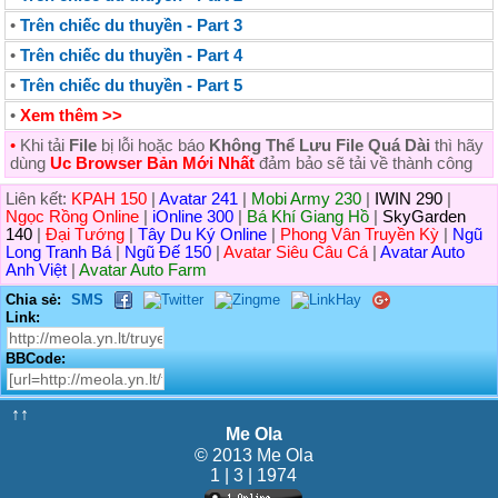
•
Trên chiếc du thuyền - Part 3
•
Trên chiếc du thuyền - Part 4
•
Trên chiếc du thuyền - Part 5
•
Xem thêm >>
•
Khi tải
File
bị lỗi hoặc báo
Không Thể Lưu File Quá Dài
thì hãy
dùng
Uc Browser Bản Mới Nhất
đảm bảo sẽ tải về thành công
Liên kết:
KPAH 150
|
Avatar 241
|
Mobi Army 230
|
IWIN 290
|
Ngọc Rồng Online
|
iOnline 300
|
Bá Khí Giang Hồ
|
SkyGarden
140
|
Đại Tướng
|
Tây Du Ký Online
|
Phong Vân Truyền Kỳ
|
Ngũ
Long Tranh Bá
|
Ngũ Đế 150
|
Avatar Siêu Câu Cá
|
Avatar Auto
Anh Việt
|
Avatar Auto Farm
Chia sẻ:
SMS
Link:
BBCode:
↑↑
Me Ola
© 2013 Me Ola
1 | 3 | 1974