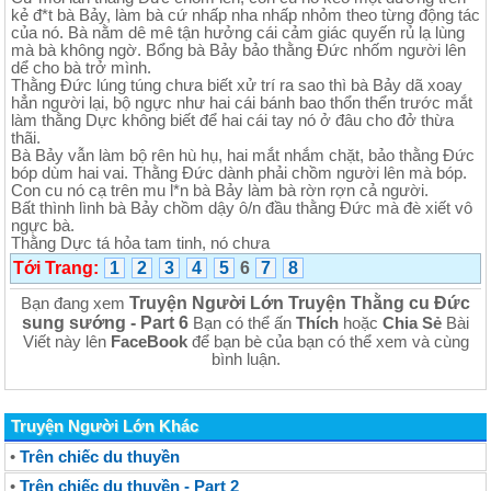
kẻ đ*t bà Bảy, làm bà cứ nhấp nha nhấp nhỏm theo từng động tác
của nó. Bà nằm dê mê tận hưởng cái cảm giác quyến rủ lạ lùng
mà bà không ngờ. Bổng bà Bảy bảo thằng Đức nhốm người lên
dể cho bà trở mình.
Thằng Đức lúng túng chưa biết xử trí ra sao thì bà Bảy dã xoay
hẳn người lại, bộ ngực như hai cái bánh bao thổn thển trước mắt
làm thằng Dực không biết để hai cái tay nó ở đâu cho đở thừa
thãi.
Bà Bảy vẫn làm bộ rên hù hụ, hai mắt nhắm chặt, bảo thằng Đức
bóp dùm hai vai. Thằng Đức dành phải chồm người lên mà bóp.
Con cu nó cạ trên mu l*n bà Bảy làm bà rờn rợn cả người.
Bất thình lình bà Bảy chồm dậy ô/n đầu thằng Đức mà đè xiết vô
ngực bà.
Thằng Dực tá hỏa tam tinh, nó chưa
Tới Trang:
1
2
3
4
5
6
7
8
Truyện Người Lớn Truyện Thằng cu Đức
Bạn đang xem
sung sướng - Part 6
Bạn có thể ấn
Thích
hoặc
Chia Sẻ
Bài
Viết này lên
FaceBook
để bạn bè của bạn có thể xem và cùng
bình luận.
Truyện Người Lớn Khác
•
Trên chiếc du thuyền
•
Trên chiếc du thuyền - Part 2