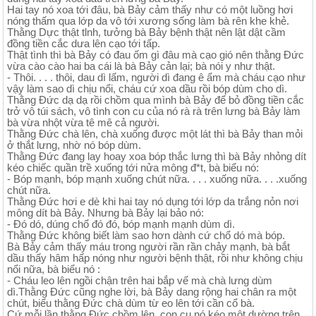
Hai tay nó xoa tới đâu, bà Bảy cảm thấy như có một luồng hơi
nóng thấm qua lớp da vô tới xương sống làm bà rên khe khẻ.
Thằng Dực thật tlnh, tưởng bà Bảy bệnh thật nên lật dật cầm
đồng tiền cắc dưa lên cạo tới tấp.
Thật tình thì bà Bảy có đau ốm gì đâu mà cạo gió nên thằng Đức
vừa cào cào hai ba cái là bà Bảy cản lại; bà nói y như thật.
- Thôi. . . . thôi, dau dì lấm, người dì đang ê ẩm mà cháu cạo như
vậy làm sao dì chịu nổi, cháu cứ xoa dầu rồi bóp dùm cho dì.
Thằng Đức dạ dạ rồi chồm qua mình bà Bảy để bỏ đồng tiền cắc
trở vô túi sách, vô tình con cu của nó rà rà trên lưng bà Bảy làm
bà vừa nhột vừa tê mê cả người.
Thằng Đức chà lên, chà xuống được một lát thì bà Bảy than mỏi
ở thắt lưng, nhờ nó bóp dùm.
Thằng Đức đang lay hoay xoa bóp thắc lưng thì bà Bảy nhỏng dít
kéo chiếc quần trề xuống tới nửa mông đ*t, bà biểu nó:
- Bóp mạnh, bóp mạnh xuống chút nữa. . . . xuống nữa. . . .xuống
chút nữa.
Thằng Đức hơi e dè khi hai tay nó dụng tới lớp da trắng nỏn nơi
mông dít bà Bảy. Nhưng bà Bảy lại bảo nó:
- Đó dó, dúng chổ đó đó, bóp mạnh mạnh dùm dì.
Thằng Đức không biết làm sao hơn dành cứ chổ dó mà bóp.
Bà Bảy cảm thấy máu trong người rần rần chảy mạnh, bà bắt
dầu thấy hâm hấp nóng như người bệnh thật, rồi như không chịu
nổi nữa, bà biểu nó :
- Cháu leo lên ngồi chận trên hai bắp vế mà chà lưng dùm
dì.Thằng Đức cũng nghe lời, bà Bảy dang rộng hai chân ra một
chút, biểu thằng Đức chà dùm từ eo lên tới cần cổ bà.
Cứ mỗi lần thằng Đức chồm lên, con cu nó kéo một dường trên