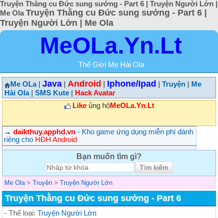
Truyện Thằng cu Đức sung sướng - Part 6 | Truyện Người Lớn |
Truyện Thằng cu Đức sung sướng - Part 6 |
Me Ola
Truyện Người Lớn | Me Ola
MeOLa.Yn.Lt
Thế Giới Me Hài Ola
Java
Android
Iphone/Ipad
Me OLa
|
|
|
|
Truyện
|
Me
Hài Ola
|
SMS Kute
|
Hack Avatar
Like
ủng hộ
MeOLa.Yn.Lt
→
daikthuy.apphd.vn
- Kho game ứng dụng miễn phí dành
riêng cho
HĐH Android
Bạn muốn tìm gì?
Me Ola
>
Truyện
>
Truyện Người Lớn
Truyện Thằng cu Đức sung sướng - Part 6
- Thể loại:
Truyện Người Lớn